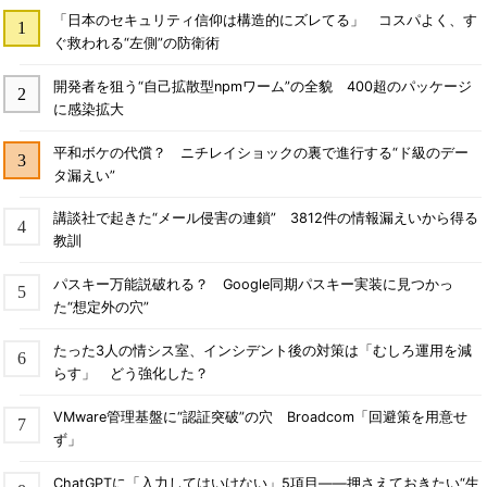
「日本のセキュリティ信仰は構造的にズレてる」 コスパよく、す
ぐ救われる“左側”の防衛術
開発者を狙う“自己拡散型npmワーム”の全貌 400超のパッケージ
に感染拡大
平和ボケの代償？ ニチレイショックの裏で進行する“ド級のデー
タ漏えい”
講談社で起きた“メール侵害の連鎖” 3812件の情報漏えいから得る
教訓
パスキー万能説破れる？ Google同期パスキー実装に見つかっ
た“想定外の穴”
たった3人の情シス室、インシデント後の対策は「むしろ運用を減
らす」 どう強化した？
VMware管理基盤に“認証突破”の穴 Broadcom「回避策を用意せ
ず」
ChatGPTに「入力してはいけない」5項目――押さえておきたい“生