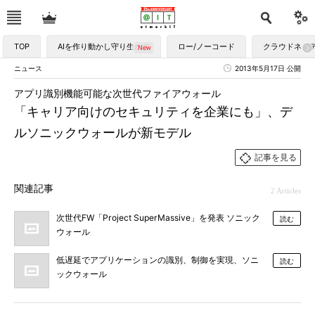
TOP
AIを作り動かし守り生かす
ロー/ノーコード
クラウドネイ
ニュース
2013年5月17日 公開
アプリ識別機能可能な次世代ファイアウォール
「キャリア向けのセキュリティを企業にも」、デ
ルソニックウォールが新モデル
記事を見る
関連記事
2 Articles
次世代FW「Project SuperMassive」を発表 ソニック
読む
ウォール
低遅延でアプリケーションの識別、制御を実現、ソニ
読む
ックウォール