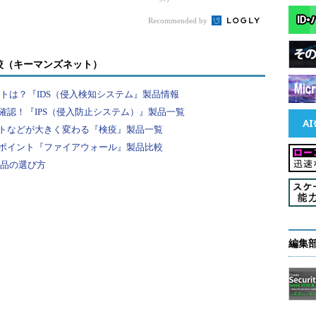
礎が学べる無料の電子
書籍150ページ
Recommended by
較（キーマンズネット）
の一覧
ントは？『IDS（侵入検知システム』製品情報
に覚えた絶望感は今でも忘れられません。とっさに思った
認！『IPS（侵入防止システム）』製品一覧
トなどが大きく変わる『検疫』製品一覧
ポイント『ファイアウォール』製品比較
いるのはまずいから、とりあえずこのログだけは消
製品の選び方
ドでログファイルを消去した後に、今後の対応を検討
編集
スとしてはこの対応は間違っていたなと思うわけで
知識もなかった当時の私では仕方なかったなと思って