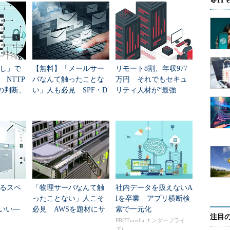
＠IT e
ity」（懐かしい人もいることでしょう）などを見ていたおかげ
ムが存在することをたまたま知っていたのです。
？」と軽くパニックになった私は、問題のサーバにロ
ンドをたたいて調べてみた結果は以下のようなもの
し」で
【無料】「メールサー
リモート8割、年収977
NTTP
バなんて触ったことな
万円 それでもセキュ
クトリは/devディレクトリで lsコマンドを実行しても表示さ
の判断、
い」人も必見 SPF・D
リティ人材が“最強
KIM・DMARCの基礎が
職”になれない理由
学べる電子書籍75ペー
マンドで移動することは可能
ジ
/xdd21/）にいくつかのプログラムが配置されている
atなどのプログラムが配置されている（トロイの木馬と推定）
ディレクトリにログファイルらしきものがある
と多数のユーザー名とパスワードが記録されていた
るスペ
「物理サーバなんて触
社内データを扱えないA
ったことない」人こそ
Iを卒業 アプリ横断検
管理者アカウントも含まれていた
ばいい―
必見 AWSを題材にサ
索で一元化
注目
選んだ
ーバとストレージの基
PR(ITmedia エンタープライ
ズ)