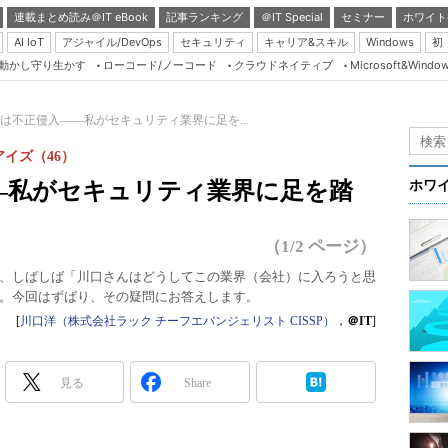
連載まとめ読み＠IT eBook
記事ランキング
＠IT Special
セミナー
ホワイト
AI IoT
アジャイル/DevOps
セキュリティ
キャリア&スキル
Windows
初
り動かし守り生かす
ローコード/ノーコード
クラウドネイティブ
Microsoft&Windo
Server & Storage
HTML5 + UX
は不正侵入――私がセキュリティ業界に足を...
Smart & Social
イズ（46）
Coding Edge
―私がセキュリティ業界に足を踏
ホワ
Java Agile
Database Expert
（1/2 ページ）
Linux ＆ OSS
、しばしば「川口さんはどうしてこの業界（会社）に入ろうと思
。今回はずばり、その疑問にお答えします。
Master of IP Networ
[
川口洋（株式会社ラック チーフエバンジェリスト CISSP）
，
＠IT
]
Security & Trust
Test & Tools
見る
Share
Insider.NET
ブログ