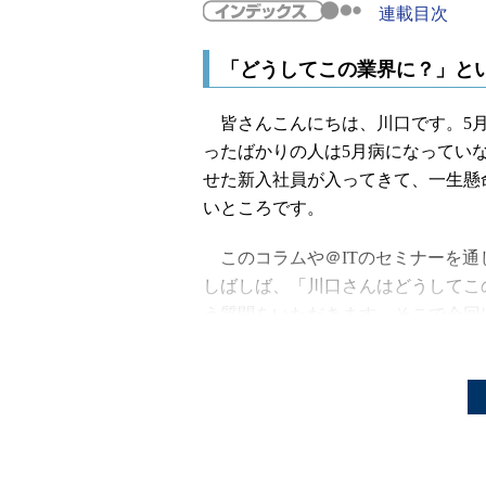
連載目次
「どうしてこの業界に？」と
皆さんこんにちは、川口です。5月
ったばかりの人は5月病になってい
せた新入社員が入ってきて、一生懸
いところです。
このコラムや＠ITのセミナーを通
しばしば、「川口さんはどうしてこ
う質問をいただきます。そこで今回
ったきっかけをご紹介しましょう。
きっかけは、大学院時代の不
一言で言ってしまうとそのきっか
不正侵入です。これを機に、セキュ