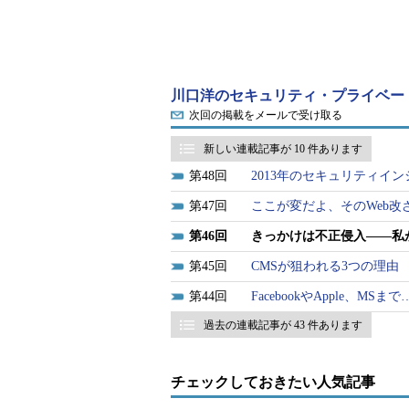
当時、私が所属する研究室では、
た。2000年4月に大学院に進学し
ログを眺めていたところ、ふとある
川口洋のセキュリティ・プライベー
次回の掲載をメールで受け取る
誰かサーバで sn1ffer というプロ
新しい連載記事が 10 件あります
サーバが /dev/xdd21/sn1ff/sn1
48
2013年のセキュリティイ
なっていたので再起動しておきました
知っている人は教えてください。
47
ここが変だよ、そのWeb改
46
きっかけは不正侵入――私
1カ月前に、研究室の先生がサーバ
45
CMSが狙われる3つの理由
のです。そのメールが送られた当時
44
FacebookやApple、M
先輩の管理者が在籍していたことも
のときは「sn1ffer」という名前が
過去の連載記事が 43 件あります
多くの方はお気付きだと思いますが、この
チェックしておきたい人気記事
もじったものです。春休みの間に有