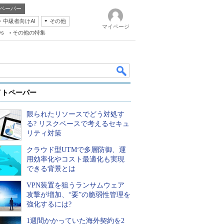
ペーパー
・中級者向けAI
その他
マイページ
ws
その他の特集
イトペーパー
限られたリソースでどう対処す
る? リスクベースで考えるセキュ
リティ対策
クラウド型UTMで多層防御、運
k
用効率化やコスト最適化も実現
できる背景とは
VPN装置を狙うランサムウェア
攻撃が増加、“要”の脆弱性管理を
強化するには?
1週間かかっていた海外契約を2