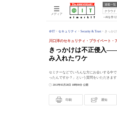
連載一覧
クラウド
メディア
AIを作
＠IT
セキュリティ
Security & Trust
きっかけ
川口洋のセキュリティ・プライベート・ア
きっかけは不正侵入―
み入れたワケ
セミナーなどでいろんな方にお会いする中で
ったんですか？」という質問をいただきます
2013年05月28日 18時00分 公開
印刷
通知