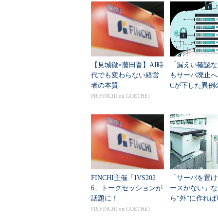
「Shadow Penguin Secur
で、snifferという盗聴プログラ
「盗聴？ え？ そんなことあるの
グインしてみました。いくつかコマ
でした。
【見城徹×藤田晋】AI時
「漏えい確認な
代でも変わらない経営
もサーバ廃止へ 
/dev/xdd21/というディレ
者の本質
Cが下した異例
その背景は
れない
PR(FINCHI on GOETHE)
cd /dev/xdd21/というコ
その非表示ディレクトリ（/dev
ls、ps、pstree、netst
sn1fferプログラムと同じ
sn1fferのログを確認する
FINCHI主催「IVS202
「サーバを置け
6」トークセッションが
ースがない」な
もちろん自分のアカウントや
話題に！
ら“外”に作れ
―病院が悩んで
PR(FINCHI on GOETHE)