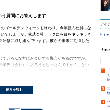
いう質問にお答えします
アイ
のゴールデンウィークも終わり、今年新入社員にな
ないでしょうか。株式会社ラックにも目をキラキラさ
キャ
命研修に取り組んでいます。彼らの未来に期待した
Secu
じていろんな方にお会いする機会があるのですが、
の業界（会社）に入ろうと思ったんですか？」とい
は、私がセキュリティ業界に足を踏み込むことにな
側
開
正侵入
続きを読む
貌
パ
けは、当時自分が所属していた大学院の研究室への
リティを意識するようになりました。