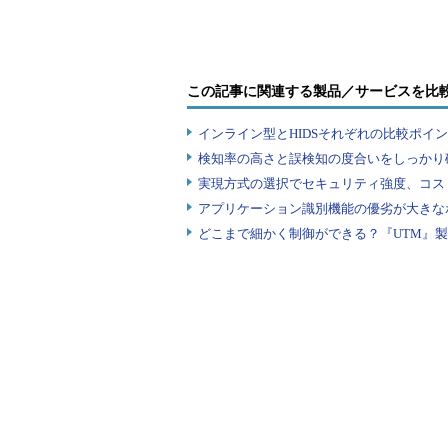
方法とは？
この記事に関連する製品／サービスを比
トロイの木馬が仕込まれたディレクトリ
インライン型とHIDSそれぞれの比較ポイ
このsn1fferのログを見た瞬間
検知率の高さと誤検知の度合いをしっかり確
のは、
実現方式の選択でセキュリティ強度、コス
アプリケーション識別機能の優劣が大きな
「みんなのパスワードが記録されて
どこまで細かく制御ができる？『UTM』
しておこう」
ということでした。まずrmコマン
し始めました。
今思えば、インシデントレスポン
すが、セキュリティどころかITの
います。