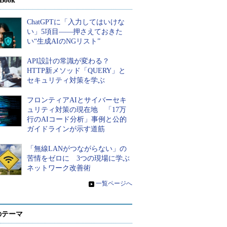
Book
ChatGPTに「入力してはいけな
い」5項目――押さえておきた
い“生成AIのNGリスト”
API設計の常識が変わる？
HTTP新メソッド「QUERY」と
セキュリティ対策を学ぶ
フロンティアAIとサイバーセキ
ュリティ対策の現在地 「17万
行のAIコード分析」事例と公的
ガイドラインが示す道筋
「無線LANがつながらない」の
苦情をゼロに 3つの現場に学ぶ
ネットワーク改善術
»
一覧ページへ
のテーマ