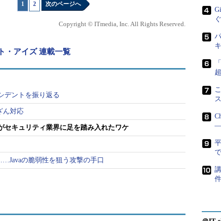
1
|
2
次のページへ
G
大学院生がシステムを管理する伝統となっていまし
Copyright © ITmedia, Inc. All Rights Reserved.
た私が、勉強がてら過去の研究室のメーリングリストの
パ
メールが目に留まりました。
ト・アイズ 連載一覧
グラムを動かしていますか？
ffer というプログラムが多数動いて過負荷に
こ
ンシデントを振り返る
。
ざん対応
C
―
がセキュリティ業界に足を踏み入れたワケ
の負荷状態についてこのようなメールを送っていた
、私は学部生で卒業論文作成に追われていたうえ、
で
Sまで……Javaの脆弱性を狙う攻撃の手口
あって全く気に留めていませんでした。しかし、こ
講
ひっかかったのです。
「sn1ffer」は、盗聴プログラム「sniffer」を
り余る時間を使ってネットの海を泳いでいる間に