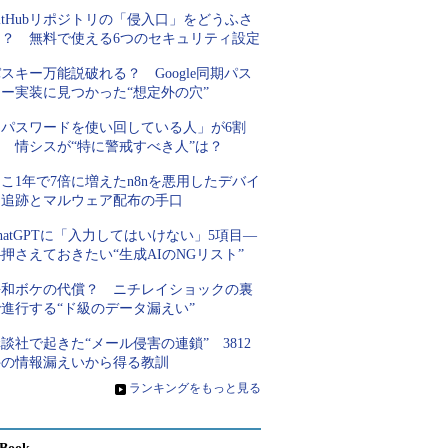
itHubリポジトリの「侵入口」をどうふさ
ぐ？ 無料で使える6つのセキュリティ設定
スキー万能説破れる？ Google同期パス
キー実装に見つかった“想定外の穴”
「パスワードを使い回している人」が6割
超 情シスが“特に警戒すべき人”は？
こ1年で7倍に増えたn8nを悪用したデバイ
ス追跡とマルウェア配布の手口
hatGPTに「入力してはいけない」5項目―
押さえておきたい“生成AIのNGリスト”
平和ボケの代償？ ニチレイショックの裏
進行する“ド級のデータ漏えい”
談社で起きた“メール侵害の連鎖” 3812
件の情報漏えいから得る教訓
»
ランキングをもっと見る