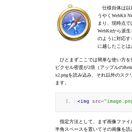
仕様自体は以前
うやくWebKit N
まり、現時点で
WebKitから派
のように対応す
に越したことは
ひとまずここでは簡単な使い方を
ピクセル密度が2倍（アップルのReti
x2.pngを読み込み、それ以外のスク
ます。
<img
src
=
"image.pn
指定方法として、まず画像ファイル名（
半角スペースを置いてその画像を読