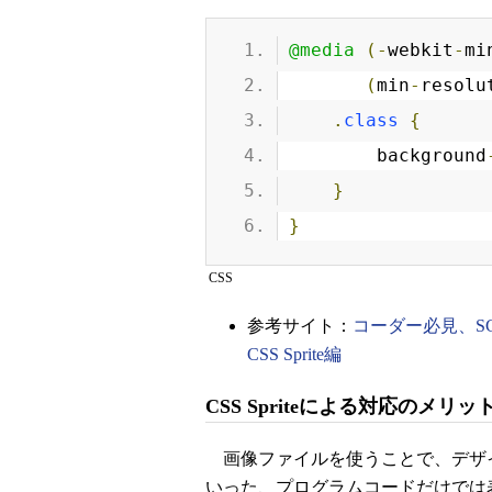
@media
(-
webkit
-
mi
(
min
-
resolu
.
class
{
        background
}
}
CSS
参考サイト：
コーダー必見、SCSS
CSS Sprite編
CSS Spriteによる対応のメリ
画像ファイルを使うことで、デザ
いった、プログラムコードだけでは