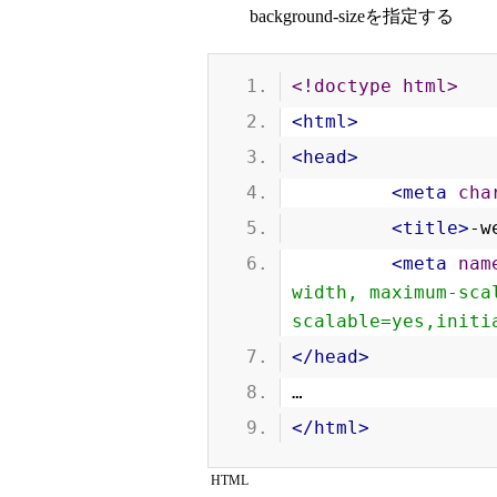
background-sizeを指定する
<!doctype html>
<html>
<head>
<meta
cha
<title>
-w
<meta
nam
width, maximum-sca
scalable=yes,initi
</head>
…
</html>
HTML