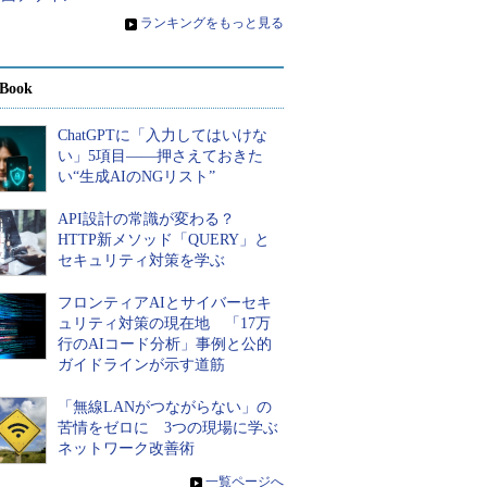
»
ランキングをもっと見る
Book
ChatGPTに「入力してはいけな
い」5項目――押さえておきた
い“生成AIのNGリスト”
API設計の常識が変わる？
HTTP新メソッド「QUERY」と
セキュリティ対策を学ぶ
フロンティアAIとサイバーセキ
ュリティ対策の現在地 「17万
行のAIコード分析」事例と公的
ガイドラインが示す道筋
「無線LANがつながらない」の
苦情をゼロに 3つの現場に学ぶ
ネットワーク改善術
»
一覧ページへ