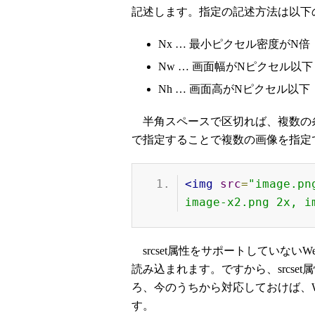
記述します。指定の記述方法は以下
Nx … 最小ピクセル密度がN倍
Nw … 画面幅がNピクセル以下
Nh … 画面高がNピクセル以下
半角スペースで区切れば、複数の
で指定することで複数の画像を指定
<img
src
=
"image.pn
image-x2.png 2x, i
srcset属性をサポートしていないWe
読み込まれます。ですから、srcs
ろ、今のうちから対応しておけば、
す。