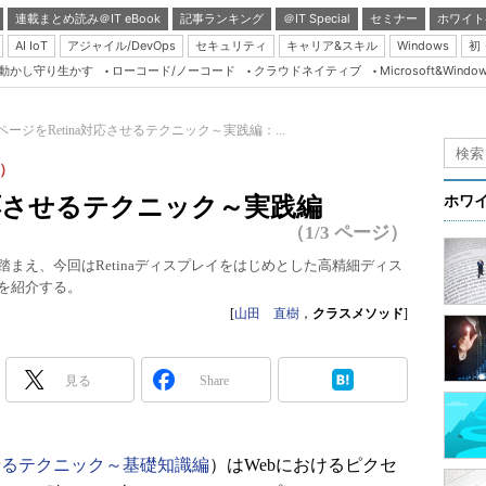
連載まとめ読み＠IT eBook
記事ランキング
＠IT Special
セミナー
ホワイト
AI IoT
アジャイル/DevOps
セキュリティ
キャリア&スキル
Windows
初
り動かし守り生かす
ローコード/ノーコード
クラウドネイティブ
Microsoft&Windo
Server & Storage
HTML5 + UX
bページをRetina対応させるテクニック～実践編：...
Smart & Social
5）
Coding Edge
a対応させるテクニック～実践編
ホワ
Java Agile
（1/3 ページ）
Database Expert
踏まえ、今回はRetinaディスプレイをはじめとした高精細ディス
クを紹介する。
Linux ＆ OSS
[
山田 直樹
，
クラスメソッド
]
Master of IP Networ
Security & Trust
見る
Share
Test & Tools
Insider.NET
応させるテクニック～基礎知識編
）はWebにおけるピクセ
ブログ