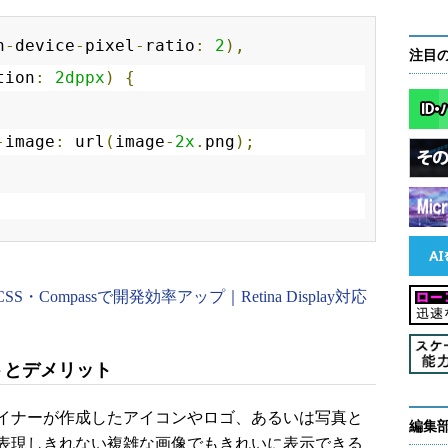
n
-
device
-
pixel
-
ratio
:
2
),
注目
tion
:
2dppx
)
{
-
image
:
 url
(
image
-
2x
.
png
);
・Compassで開発効率アップ｜Retina Display対応
ットとデメリット
イナーが作成したアイコンやロゴ、あるいは写真と
編集
表現しきれない複雑な画像でもきれいに表示できる