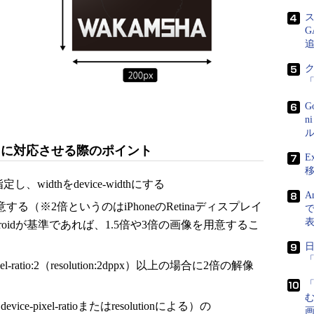
G
n
ル
スプレイに対応させる際のポイント
E
定し、widthをdevice-widthにする
A
る（※2倍というのはiPhoneのRetinaディスプレイ
で
oidが基準であれば、1.5倍や3倍の画像を用意するこ
「
ixel-ratio:2（resolution:2dppx）以上の場合に2倍の解像
-pixel-ratioまたはresolutionによる）の
画