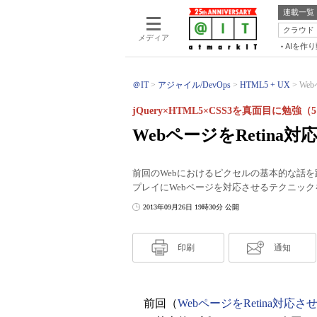
連載一覧
クラウド
メディア
AIを作
＠IT
アジャイル/DevOps
HTML5 + UX
We
jQuery×HTML5×CSS3を真面目に勉強（
WebページをRetin
前回のWebにおけるピクセルの基本的な話を
プレイにWebページを対応させるテクニッ
2013年09月26日 19時30分 公開
印刷
通知
前回（
WebページをRetina対