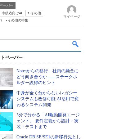
ペーパー
・中級者向けAI
その他
マイページ
ws
その他の特集
イトペーパー
Notesからの移行、社内の懸念に
どう向き合うか――ステークホ
ルダー説得のヒント
中身が全く分からないレガシー
k
システムも改修可能 AI活用で変
わるシステム開発
5分で分かる「AI駆動開発エージ
ェント」 要件定義から設計・実
装・テストまで
Oracle DB SE/SE1の新移行先とし