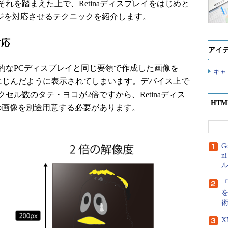
れを踏まえた上で、Retinaディスプレイをはじめと
ージを対応させるテクニックを紹介します。
対応
アイ
なPCディスプレイと同じ要領で作成した画像を
キャ
と、にじんだように表示されてしまいます。デバイス上で
セル数のタテ・ヨコが2倍ですから、Retinaディス
HT
の画像を別途用意する必要があります。
G
n
ル