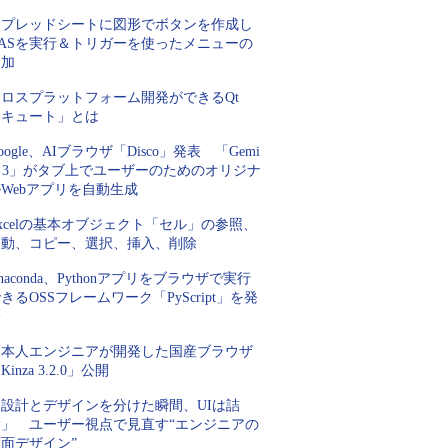
スプレッドシートに図形でボタンを作成し
GASを実行＆トリガーを使ったメニューの
追加
クロスプラットフォーム開発ができるQt
「キュート」とは
oogle、AIブラウザ「Disco」発表 「Gemi
i 3」がタブ上でユーザーのためのオリジナ
Webアプリを自動生成
xcelの基本オブジェクト「セル」の参照、
移動、コピー、選択、挿入、削除
naconda、Pythonアプリをブラウザで実行
きるOSSフレームワーク「PyScript」を発
表
日本人エンジニアが開発した国産ブラウザ
Kinza 3.2.0」公開
「設計とデザインを分けた瞬間、UIは詰
む」 ユーザー視点で見直す“エンジニアの
面デザイン”