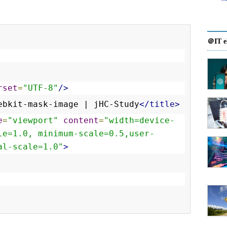
＠IT e
rset
=
"UTF-8"
/>
ebkit-mask-image | jHC-Study
</title>
e
=
"viewport"
content
=
"width=device-
le=1.0, minimum-scale=0.5,user-
al-scale=1.0"
>