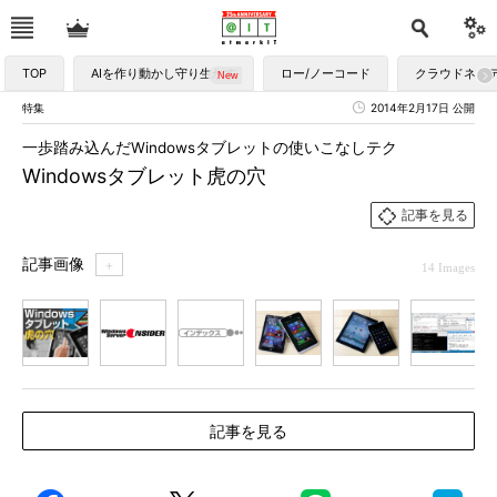
TOP
AIを作り動かし守り生かす
ロー/ノーコード
クラウドネイ
特集
2014年2月17日 公開
一歩踏み込んだWindowsタブレットの使いこなしテク
Windowsタブレット虎の穴
記事を見る
記事画像
＋
14 Images
1
2
3
4
5
6
7
記事を見る