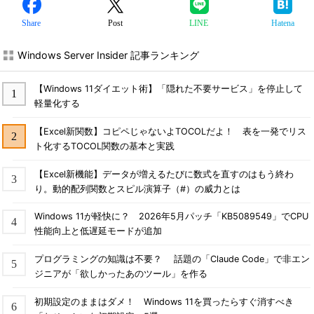
Share
Post
LINE
Hatena
Windows Server Insider 記事ランキング
【Windows 11ダイエット術】「隠れた不要サービス」を停止して
軽量化する
【Excel新関数】コピペじゃないよTOCOLだよ！ 表を一発でリス
ト化するTOCOL関数の基本と実践
【Excel新機能】データが増えるたびに数式を直すのはもう終わ
り。動的配列関数とスピル演算子（#）の威力とは
Windows 11が軽快に？ 2026年5月パッチ「KB5089549」でCPU
性能向上と低遅延モードが追加
プログラミングの知識は不要？ 話題の「Claude Code」で非エン
ジニアが「欲しかったあのツール」を作る
初期設定のままはダメ！ Windows 11を買ったらすぐ消すべき