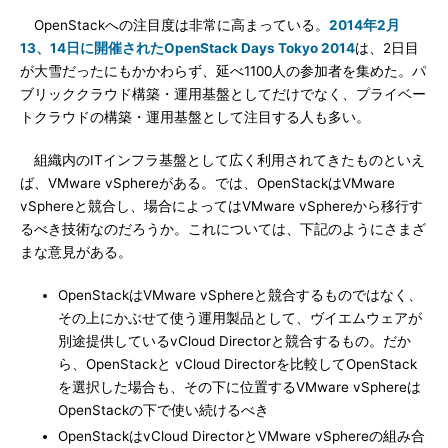
OpenStackへの注目度は非常に高まっている。
2014年2月
13、14日に開催されたOpenStack Days Tokyo 2014
は、2日目
が大雪だったにもかかわらず、延べ1100人の参加者を集めた。パ
ブリッククラウド構築・運用基盤としてだけでなく、プライベー
トクラウドの構築・運用基盤として注目する人も多い。
組織内のITインフラ基盤として広く利用されてきたものといえ
ば、VMware vSphereがある。では、OpenStackはVMware
vSphereと競合し、場合によってはVMware vSphereから移行す
るべき技術なのだろうか。これについては、下記のようにさまざ
まな意見がある。
OpenStackはVMware vSphereと競合するものではなく、
その上にかぶせて使う運用製品として、ヴイエムウェアが
別途提供しているvCloud Directorと競合するもの。だか
ら、OpenStackと vCloud Directorを比較してOpenStack
を選択した場合も、その下に位置するVMware vSphereは
OpenStackの下で使い続けるべき
OpenStackはvCloud DirectorとVMware vSphereの組み合