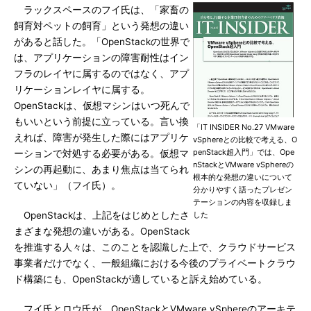
ラックスペースのフイ氏は、「家畜の
飼育対ペットの飼育」という発想の違い
があると話した。「OpenStackの世界で
は、アプリケーションの障害耐性はイン
フラのレイヤに属するのではなく、アプ
リケーションレイヤに属する。
OpenStackは、仮想マシンはいつ死んで
もいいという前提に立っている。言い換
「IT INSIDER No.27 VMware
えれば、障害が発生した際にはアプリケ
vSphereとの比較で考える、O
penStack超入門」では、Ope
ーションで対処する必要がある。仮想マ
nStackとVMware vSphereの
シンの再起動に、あまり焦点は当てられ
根本的な発想の違いについて
ていない」（フイ氏）。
分かりやすく語ったプレゼン
テーションの内容を収録しま
OpenStackは、上記をはじめとしたさ
した
まざまな発想の違いがある。OpenStack
を推進する人々は、このことを認識した上で、クラウドサービス
事業者だけでなく、一般組織における今後のプライベートクラウ
ド構築にも、OpenStackが適していると訴え始めている。
フイ氏とロウ氏が、OpenStackとVMware vSphereのアーキテ