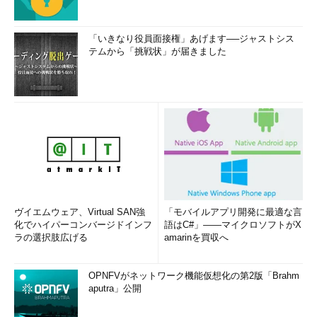
「いきなり役員面接権」あげます──ジャストシス
テムから「挑戦状」が届きました
ヴイエムウェア、Virtual SAN強
「モバイルアプリ開発に最適な言
化でハイパーコンバージドインフ
語はC#」――マイクロソフトがX
ラの選択肢広げる
amarinを買収へ
OPNFVがネットワーク機能仮想化の第2版「Brahm
aputra」公開