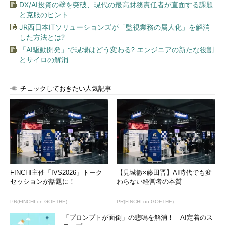
DX/AI投資の壁を突破、現代の最高財務責任者が直面する課題
と克服のヒント
JR西日本ITソリューションズが「監視業務の属人化」を解消
した方法とは?
「AI駆動開発」で現場はどう変わる? エンジニアの新たな役割
とサイロの解消
チェックしておきたい人気記事
FINCHI主催「IVS2026」トーク
【見城徹×藤田晋】AI時代でも変
セッションが話題に！
わらない経営者の本質
PR(FINCHI on GOETHE)
PR(FINCHI on GOETHE)
「プロンプトが面倒」の悲鳴を解消！ AI定着のス