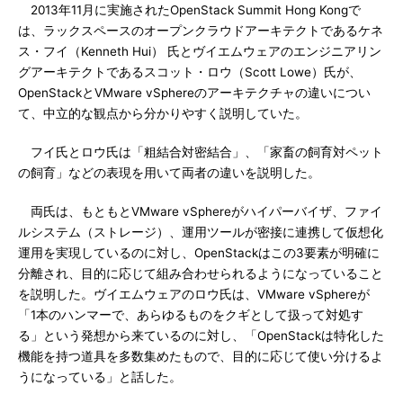
2013年11月に実施されたOpenStack Summit Hong Kongで
は、ラックスペースのオープンクラウドアーキテクトであるケネ
ス・フイ（Kenneth Hui） 氏とヴイエムウェアのエンジニアリン
グアーキテクトであるスコット・ロウ（Scott Lowe）氏が、
OpenStackとVMware vSphereのアーキテクチャの違いについ
て、中立的な観点から分かりやすく説明していた。
フイ氏とロウ氏は「粗結合対密結合」、「家畜の飼育対ペット
の飼育」などの表現を用いて両者の違いを説明した。
両氏は、もともとVMware vSphereがハイパーバイザ、ファイ
ルシステム（ストレージ）、運用ツールが密接に連携して仮想化
運用を実現しているのに対し、OpenStackはこの3要素が明確に
分離され、目的に応じて組み合わせられるようになっていること
を説明した。ヴイエムウェアのロウ氏は、VMware vSphereが
「1本のハンマーで、あらゆるものをクギとして扱って対処す
る」という発想から来ているのに対し、「OpenStackは特化した
機能を持つ道具を多数集めたもので、目的に応じて使い分けるよ
うになっている」と話した。