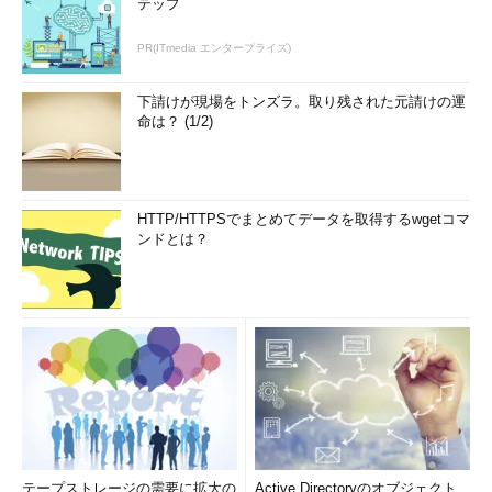
テップ
PR(ITmedia エンタープライズ)
下請けが現場をトンズラ。取り残された元請けの運
命は？ (1/2)
HTTP/HTTPSでまとめてデータを取得するwgetコマ
ンドとは？
テープストレージの需要に拡大の
Active Directoryのオブジェクト