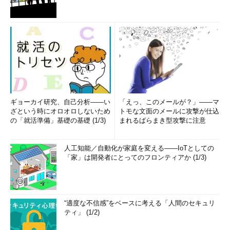
ギョーカイ研究、自己分析――い
「えっ、このメールが？」――マ
ざという時にオロオロしないため
トモな文面のメールに攻撃が仕込
の「就活準備」基礎の基礎 (1/3)
まれるばらまき型攻撃に注意
人工知能／自動化が家庭を変える――IoTとしての
「家」は開発者にとってのフロンティアか (1/3)
“適度な不信感”をベースに考える「人間のセキュリ
ティ」 (1/2)