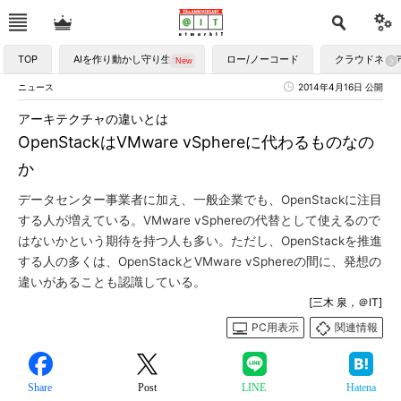
TOP
AIを作り動かし守り生かす
ロー/ノーコード
クラウドネイ
ニュース
2014年4月16日 公開
アーキテクチャの違いとは
OpenStackはVMware vSphereに代わるものなの
か
データセンター事業者に加え、一般企業でも、OpenStackに注目
する人が増えている。VMware vSphereの代替として使えるので
はないかという期待を持つ人も多い。ただし、OpenStackを推進
する人の多くは、OpenStackとVMware vSphereの間に、発想の
違いがあることも認識している。
[三木 泉，＠IT]
PC用表示
関連情報
Share
Post
LINE
Hatena