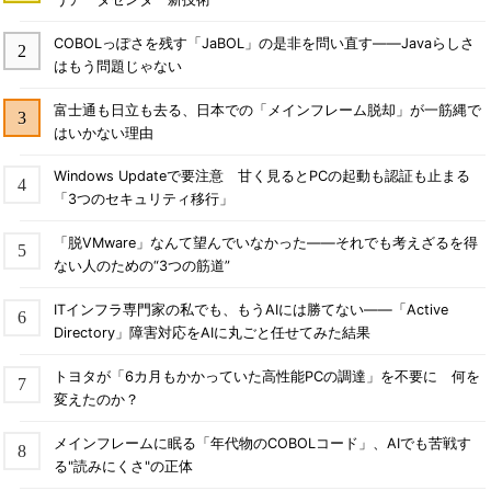
COBOLっぽさを残す「JaBOL」の是非を問い直す――Javaらしさ
はもう問題じゃない
富士通も日立も去る、日本での「メインフレーム脱却」が一筋縄で
はいかない理由
Windows Updateで要注意 甘く見るとPCの起動も認証も止まる
「3つのセキュリティ移行」
「脱VMware」なんて望んでいなかった――それでも考えざるを得
ない人のための“3つの筋道”
ITインフラ専門家の私でも、もうAIには勝てない――「Active
Directory」障害対応をAIに丸ごと任せてみた結果
トヨタが「6カ月もかかっていた高性能PCの調達」を不要に 何を
変えたのか？
メインフレームに眠る「年代物のCOBOLコード」、AIでも苦戦す
る"読みにくさ"の正体