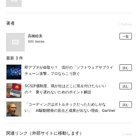
著者
1 Authors
高橋睦美
一覧
1631 Articles
最新 3 件
即アプデが命取り？ 流行の「ソフトウェアサプライ
読む
チェーン攻撃」プロならこう防ぐ
SCS評価制度、我が社はどこに気を付けたらいい
読む
の？ 乗り遅れないためのポイント解説
「コーディングはボトルネックだったためしがな
読む
い」 AI駆動開発の盲点と成果が出ない理由、Gartner
が明かす
関連リンク（外部サイトに移動します）
1 links