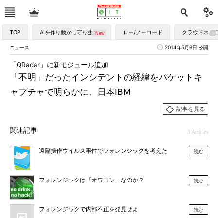
TOP
AIを作り動かし守り生かす
ロー/ノーコード
クラウドネイ
ニュース
2014年5月9日 公開
「QRadar」に新モジュール追加
「不明」だったインシデントの経緯をパケットキ
ャプチャで明らかに、日本IBM
記事を見る
関連記事
3 Articles
遠隔操作ウイルス事件でフォレンジックを考えた
読む
フォレンジックは「オワコン」なのか？
読む
フォレンジックで内部不正を発見せよ
読む