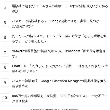
講談社で起きた“メール侵害の連鎖” 3812件の情報漏えいから得る
教訓
パスキー万能説破れる？ Google同期パスキー実装に見つかっ
た“想定外の穴”
たった3人の情シス室、インシデント後の対策は「むしろ運用を減
らす」 どう強化した？
VMware管理基盤に“認証突破”の穴 Broadcom「回避策を用意せ
ず」
ChatGPTに「入力してはいけない」5項目――押さえておきたい“生
成AIのNGリスト”
パスキー神話崩壊 Google Password Managerの同期機能を狙う
新攻撃手法
885万件超の情報漏えいが発覚 BASE子会社のEストアーが不正ア
クセス被害
Copyright © ITmedia Inc. All Rights Reserved.