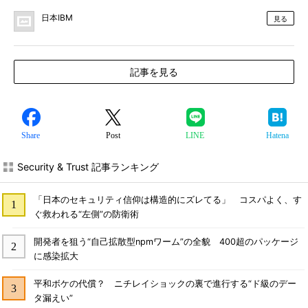
日本IBM
見る
記事を見る
Share
Post
LINE
Hatena
Security & Trust 記事ランキング
「日本のセキュリティ信仰は構造的にズレてる」 コスパよく、す
ぐ救われる“左側”の防衛術
開発者を狙う“自己拡散型npmワーム”の全貌 400超のパッケージ
に感染拡大
平和ボケの代償？ ニチレイショックの裏で進行する“ド級のデー
タ漏えい”