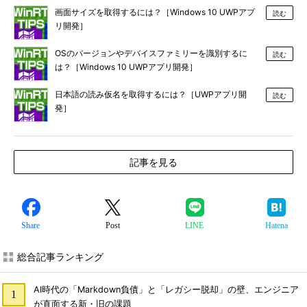
画面サイズを取得するには？［Windows 10 UWPアプ
読む
リ開発］
OSのバージョンやデバイスファミリーを識別するに
読む
は？［Windows 10 UWPアプリ開発］
日本語の読み仮名を取得するには？［UWPアプリ開
読む
発］
記事を見る
Share
Post
LINE
Hatena
総合記事ランキング
AI時代の「Markdown負債」と「レガシー脱却」の壁、エンジニア
が直面する新・旧の課題