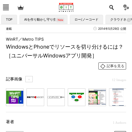
TOP
AIを作り動かし守り生かす
ロー/ノーコード
クラウドネイ
連載
2014年5月29日 公開
WinRT／Metro TIPS
WindowsとPhoneでリソースを切り分けるには？
［ユニバーサルWindowsアプリ開発］
記事を見る
記事画像
＋
12 Images
1
2
3
4
5
6
7
著者
1 Authors