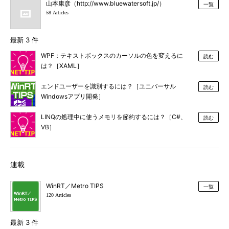
山本康彦（http://www.bluewatersoft.jp/）
一覧
58 Articles
最新 3 件
WPF：テキストボックスのカーソルの色を変えるに
読む
は？［XAML］
エンドユーザーを識別するには？［ユニバーサル
読む
Windowsアプリ開発］
LINQの処理中に使うメモリを節約するには？［C#、
読む
VB］
連載
WinRT／Metro TIPS
一覧
120 Articles
最新 3 件