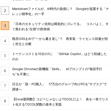
Markdownファイルが、AI時代の負債に？ Googleが提案する「ナ
レッジ標準化」の一手
「日本のセキュリティ信仰は構造的にズレてる」 コスパよく、す
ぐ救われる“左側”の防衛術
既存OSSをAIで“一から書き直し”？ 再実装・ライセンス回避が招
く対立と分断
トークンコストを10分の1に 「GitHub Copilot」はどう削減した
のか
Google Chromeの新機能「Skills」 AIプロンプトの“毎回手打
ち”を不要に
日立が「脱・PC購入」 17万台のグループ向けPCを“サブスク”で
調達へ
【Excel新関数】コピペじゃないよTOCOLだよ！ 表を一発でリス
ト化するTOCOL関数の基本と実践