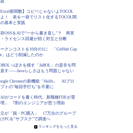
課題
Excel新関数】コピペじゃないよTOCOL
よ！ 表を一発でリスト化するTOCOL関
数の基本と実践
存OSSをAIで“一から書き直し”？ 再実
装・ライセンス回避が招く対立と分断
ークンコストを10分の1に 「GitHub Cop
lot」はどう削減したのか
OBOLっぽさを残す「JaBOL」の是非を問
直す――Javaらしさはもう問題じゃない
oogle Chromeの新機能「Skills」 AIプロ
プトの“毎回手打ち”を不要に
AIがコードを書く時代、新職種FDEが需
要増」 7割のエンジニアが思う理由
立が「脱・PC購入」 17万台のグループ
けPCを“サブスク”で調達へ
»
ランキングをもっと見る