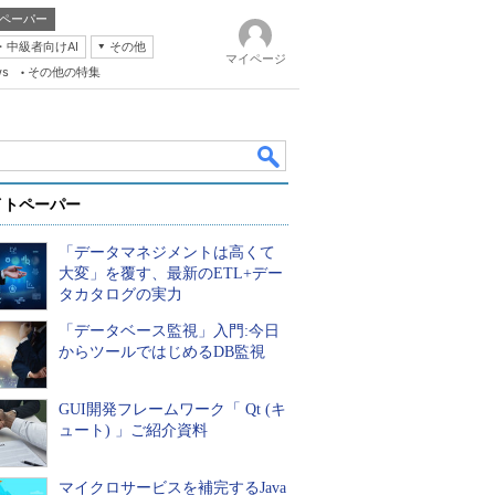
ペーパー
・中級者向けAI
その他
マイページ
ws
その他の特集
イトペーパー
「データマネジメントは高くて
大変」を覆す、最新のETL+デー
タカタログの実力
「データベース監視」入門:今日
k
からツールではじめるDB監視
GUI開発フレームワーク「 Qt (キ
ュート) 」ご紹介資料
マイクロサービスを補完するJava