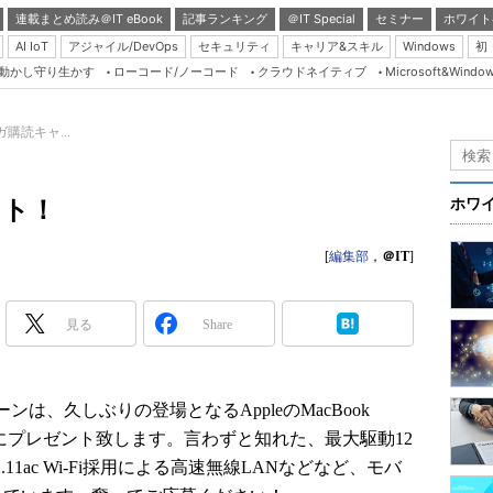
連載まとめ読み＠IT eBook
記事ランキング
＠IT Special
セミナー
ホワイト
AI IoT
アジャイル/DevOps
セキュリティ
キャリア&スキル
Windows
初
り動かし守り生かす
ローコード/ノーコード
クラウドネイティブ
Microsoft&Windo
Server & Storage
HTML5 + UX
ガ購読キャ...
Smart & Social
Coding Edge
ント！
ホワ
Java Agile
[
編集部
，
＠IT
]
Database Expert
Linux ＆ OSS
見る
Share
Master of IP Networ
Security & Trust
Test & Tools
は、久しぶりの登場となるAppleのMacBook
名さまにプレゼント致します。言わずと知れた、最大駆動12
Insider.NET
11ac Wi-Fi採用による高速無線LANなどなど、モバ
ブログ