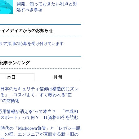
開発、知っておきたい利点と対
処すべき事項
ティメディアからのお知らせ
リア採用の応募を受け付けています
 記事ランキング
月間
本日
「日本のセキュリティ信仰は構造的にズレ
てる」 コスパよく、すぐ救われる“左
”の防衛術
応用情報が消える”って本当？ 「生成AI
パスポート」って何？ IT資格の今を読む
I時代の「Markdown負債」と「レガシー脱
却」の壁、エンジニアが直面する新・旧の