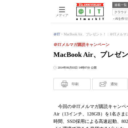
連載一覧
クラウド
メディア
AIを作
＠IT
MacBook Air、プレゼント！：＠ITメルマ
＠ITメルマガ購読キャンペーン
MacBook Air、プレゼ
2014年06月03日 14時07分 公開
印刷
通知
今回の＠ITメルマガ購読キャンペーン
Air（13インチ、128GB）を1
時間、SSD採用による高速起動、802.