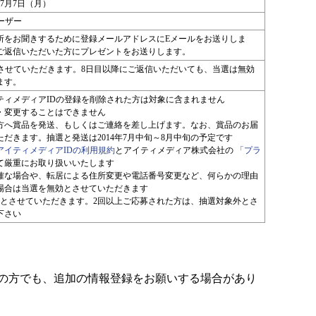
4年7月7日（月）
ーザー
所をお聞きするために登録メールアドレスにEメールをお送りしま
ご返信いただいた方にプレゼントをお送りします。
とさせていただきます。8日目以降にご返信いただいても、当選は無効
ます。
ティメディアIDの登録を削除された方は対象に含まれません
・変更することはできません
方へ賞品を発送、もしくはご連絡を差し上げます。なお、賞品のお届
だきます。抽選と発送は2014年7月中旬～8月中旬の予定です
アイティメディアIDの利用規約
とアイティメディア株式会社の
「プラ
て厳重にお取り扱いいたします
確な場合や、転居による住所変更や電話番号変更など、何らかの理由
場合は当選を無効とさせていただきます
りとさせていただきます。2回以上ご応募された方は、抽選対象外とさ
下さい
みの方でも、追加の情報登録をお願いする場合があり