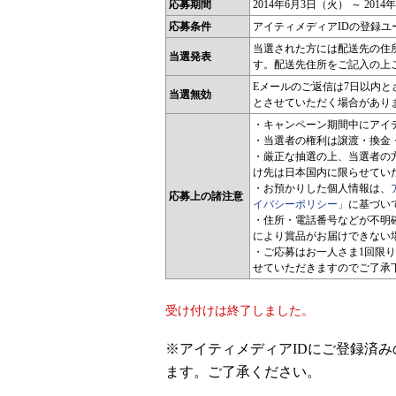
応募期間
2014年6月3日（火） ～ 201
応募条件
アイティメディアIDの登録ユ
当選された方には配送先の住
当選発表
す。配送先住所をご記入の上
Eメールのご返信は7日以内
当選無効
とさせていただく場合があり
・キャンペーン期間中にアイ
・当選者の権利は譲渡・換金
・厳正な抽選の上、当選者の
け先は日本国内に限らせていた
・お預かりした個人情報は、
応募上の諸注意
イバシーポリシー」
に基づい
・住所・電話番号などが不明
により賞品がお届けできない
・ご応募はお一人さま1回限
せていただきますのでご了承
受け付けは終了しました。
※アイティメディアIDにご登録済
ます。ご了承ください。