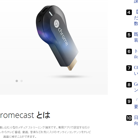
【
だ
既
ト
i
C
い
G
ン
「
日
向