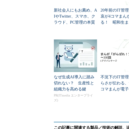
新社会人にもお薦め、A
20年前のIT管
IやTwitter、スマホ、ク
哀が4コマまん
ラウド、PC管理の本質
る！ 昭和生ま
が分かる無料の4コマま
代も気になる無
んが電子書籍「がんば
子書籍「がんば
« 前の回へ
れ！...
ドミンくん」...
「
なぜ生成AI導入に踏み
不況下のIT管
切れない？ 生産性と
らさが伝わる、
組織力を高める鍵
コマまんが電子
「がんばれ！ア
PR(ITmedia エンタープライ
ズ)
くん」第151～2
●4コマまんが「がんばれ
あなたのアイデアがマンガになる