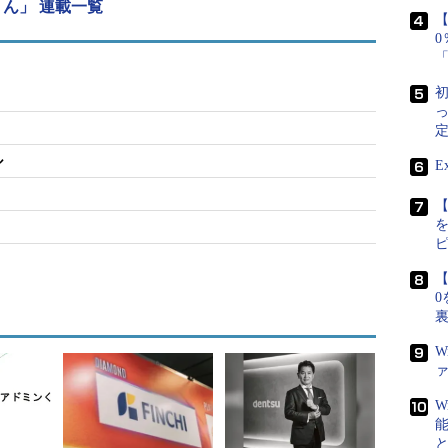
ん」 連載一覧
【
初
定
ル
E
【
【
0
W
W