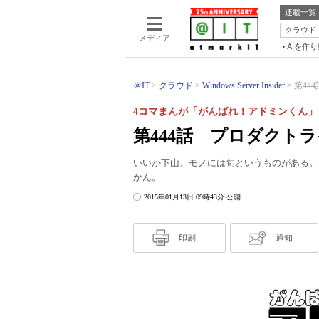
連載一覧
クラウド
メディア
AIを作
＠IT
クラウド
Windows Server Insider
第44
4コマまんが「がんばれ！アドミンくん」
第444話 プロダクト
いいか下山、モノには旬というものがある。
かん。
2015年01月13日 09時43分 公開
印刷
通知