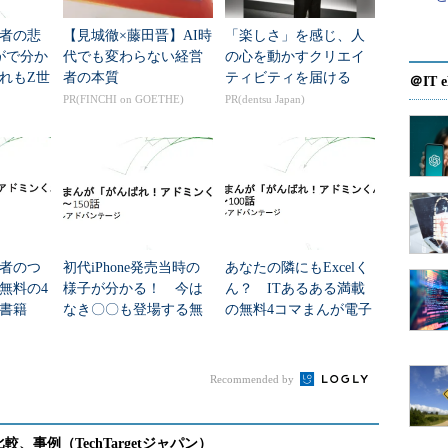
理者の悲
【見城徹×藤田晋】AI時
「楽しさ」を感じ、人
がで分か
代でも変わらない経営
の心を動かすクリエイ
れもZ世
者の本質
ティビティを届ける
＠IT e
（2015/01/13 公開）
料の電
PR(FINCHI on GOETHE)
PR(dentsu Japan)
れ！ア
次の回へ »
がんばれ！アドミンくん」
理者のつ
初代iPhone発売当時の
あなたの隣にもExcelく
無料の4
様子が分かる！ 今は
ん？ ITあるある満載
書籍
なき〇〇も登場する無
の無料4コマまんが電子
ドミン
料の4コマまんが電子書
書籍「がんばれ！アド
00話
籍「がんばれ！アドミ
ミンくん」第51～100話
ンくん」第1...
Recommended by
、アドミンくん！」原案募集中
！ →
詳しくはこちらから