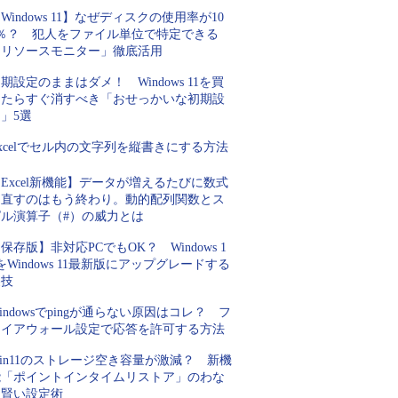
Windows 11】なぜディスクの使用率が10
0％？ 犯人をファイル単位で特定できる
「リソースモニター」徹底活用
期設定のままはダメ！ Windows 11を買
ったらすぐ消すべき「おせっかいな初期設
」5選
xcelでセル内の文字列を縦書きにする方法
Excel新機能】データが増えるたびに数式
を直すのはもう終わり。動的配列関数とス
ピル演算子（#）の威力とは
保存版】非対応PCでもOK？ Windows 1
をWindows 11最新版にアップグレードする
裏技
indowsでpingが通らない原因はコレ？ フ
ァイアウォール設定で応答を許可する方法
in11のストレージ空き容量が激減？ 新機
能「ポイントインタイムリストア」のわな
と賢い設定術