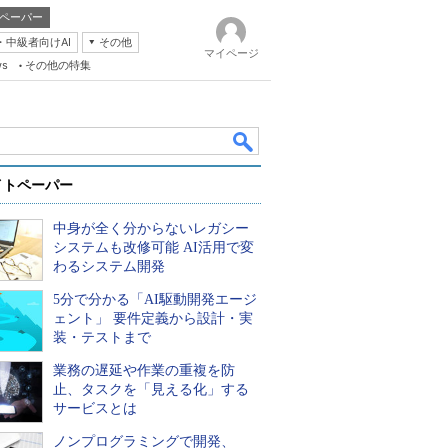
ペーパー
・中級者向けAI
その他
マイページ
ws
その他の特集
イトペーパー
中身が全く分からないレガシー
システムも改修可能 AI活用で変
わるシステム開発
5分で分かる「AI駆動開発エージ
k
ェント」 要件定義から設計・実
装・テストまで
業務の遅延や作業の重複を防
止、タスクを「見える化」する
サービスとは
ノンプログラミングで開発、