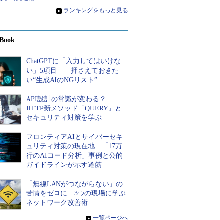
»
ランキングをもっと見る
Book
ChatGPTに「入力してはいけな
い」5項目――押さえておきた
い“生成AIのNGリスト”
API設計の常識が変わる？
HTTP新メソッド「QUERY」と
セキュリティ対策を学ぶ
フロンティアAIとサイバーセキ
ュリティ対策の現在地 「17万
行のAIコード分析」事例と公的
ガイドラインが示す道筋
「無線LANがつながらない」の
苦情をゼロに 3つの現場に学ぶ
ネットワーク改善術
»
一覧ページへ