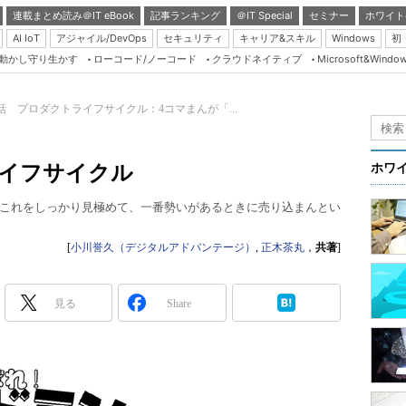
連載まとめ読み＠IT eBook
記事ランキング
＠IT Special
セミナー
ホワイト
AI IoT
アジャイル/DevOps
セキュリティ
キャリア&スキル
Windows
初
り動かし守り生かす
ローコード/ノーコード
クラウドネイティブ
Microsoft&Windo
Server & Storage
HTML5 + UX
4話 プロダクトライフサイクル：4コマまんが「...
Smart & Social
Coding Edge
ライフサイクル
ホワ
Java Agile
これをしっかり見極めて、一番勢いがあるときに売り込まんとい
Database Expert
Linux ＆ OSS
[
小川誉久（デジタルアドバンテージ）
,
正木茶丸
，
共著
]
Master of IP Networ
Security & Trust
見る
Share
Test & Tools
Insider.NET
ブログ