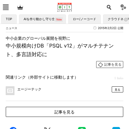
TOP
AIを作り動かし守り生かす
ロー/ノーコード
クラウドネイ
ニュース
2015年2月2日 公開
中小企業のグローバル展開を視野に
中小規模向けDB「PSQL v12」がマルチテナン
ト、多言語対応に
記事を見る
関連リンク（外部サイトに移動します）
1 links
エージーテック
見る
記事を見る