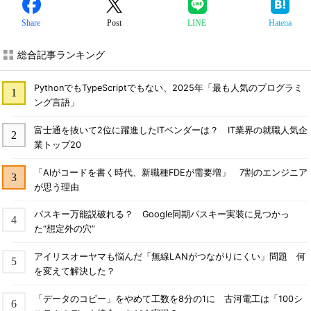
Share
Post
LINE
Hatena
総合記事ランキング
PythonでもTypeScriptでもない、2025年「最も人気のプログラミ
ング言語」
富士通を抜いて2位に躍進したITベンダーは？ IT業界の就職人気企
業トップ20
「AIがコードを書く時代、新職種FDEが需要増」 7割のエンジニア
が思う理由
パスキー万能説破れる？ Google同期パスキー実装に見つかっ
た“想定外の穴”
アイリスオーヤマも悩んだ「無線LANがつながりにくい」問題 何
を変えて解決した？
「データのコピー」をやめて工数を8分の1に 古河電工は「100シ