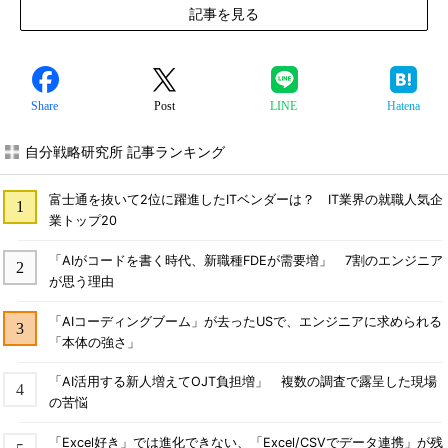
記事を見る
Share
Post
LINE
Hatena
自分戦略研究所 記事ランキング
富士通を抜いて2位に躍進したITベンダーは？ IT業界の就職人気企
業トップ20
「AIがコードを書く時代、新職種FDEが需要増」 7割のエンジニア
が思う理由
「AIコーディングブーム」が去ったUSで、エンジニアに求められる
「本体の強さ」
「AI活用する新人増えてOJT負担増」 複数の調査で露呈した現場
の苦悩
「Excel好き」では進化できない、「Excel/CSVでデータ連携」が残