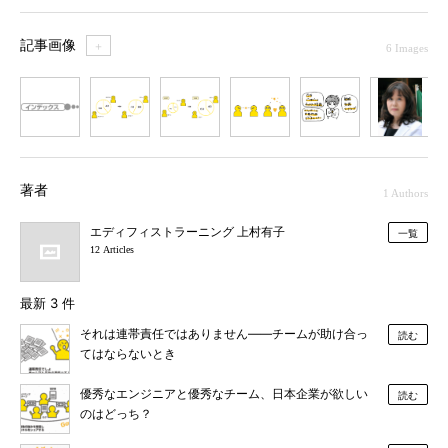
記事画像
＋
6 Images
1
2
3
4
5
6
著者
1 Authors
エディフィストラーニング 上村有子
一覧
12 Articles
最新 3 件
それは連帯責任ではありません――チームが助け合っ
読む
てはならないとき
優秀なエンジニアと優秀なチーム、日本企業が欲しい
読む
のはどっち？