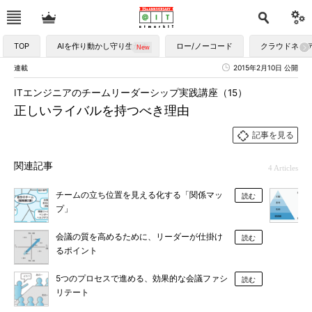
TOP
AIを作り動かし守り生かす
ロー/ノーコード
クラウドネイ
連載
2015年2月10日 公開
ITエンジニアのチームリーダーシップ実践講座（15）
正しいライバルを持つべき理由
記事を見る
関連記事
4 Articles
チームの立ち位置を見える化する「関係マッ
読む
プ」
会議の質を高めるために、リーダーが仕掛け
読む
るポイント
5つのプロセスで進める、効果的な会議ファシ
読む
リテート