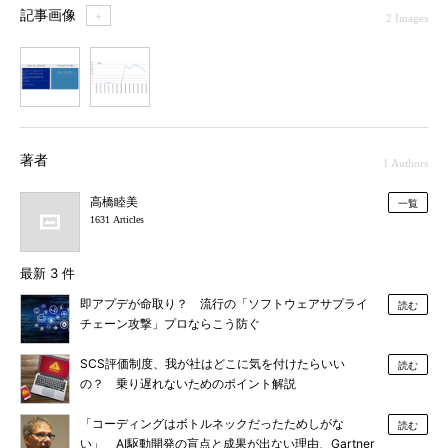
記事画像
＋
2 Images
1
2
著者
1 Authors
高橋睦美
一覧
1631 Articles
最新 3 件
即アプデが命取り？ 流行の「ソフトウェアサプライ
読む
チェーン攻撃」プロならこう防ぐ
SCS評価制度、我が社はどこに気を付けたらいい
読む
の？ 乗り遅れないためのポイント解説
「コーディングはボトルネックだったためしがな
読む
い」 AI駆動開発の盲点と成果が出ない理由、Gartner