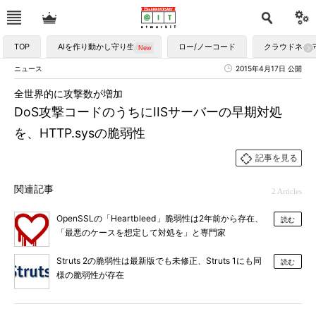
TOP
AIを作り動かし守り生かす
ロー/ノーコード
クラウドネイ
ニュース
2015年4月17日 公開
全世界的に攻撃数が増加
DoS攻撃コードのうちにIISサーバーの早期対処
を、HTTP.sysの脆弱性
記事を見る
関連記事
2 Articles
OpenSSLの「Heartbleed」脆弱性は2年前から存在、
読む
「最悪のケースを想定して対処を」と専門家
Struts 2の脆弱性は最新版でも未修正、Struts 1にも同
読む
様の脆弱性が存在