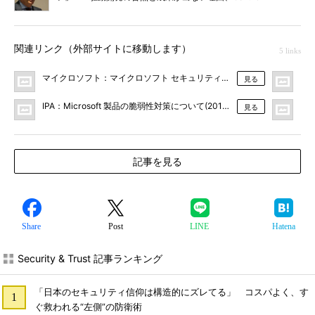
が明かす
関連リンク（外部サイトに移動します）
5 links
マイクロソフト：マイクロソフト セキュリティ情報 MS15-034 - 緊急HT
ソフ
見る
IPA：Microsoft 製品の脆弱性対策について(2015年4月)
IB
見る
記事を見る
Share
Post
LINE
Hatena
Security & Trust 記事ランキング
「日本のセキュリティ信仰は構造的にズレてる」 コスパよく、す
ぐ救われる“左側”の防衛術