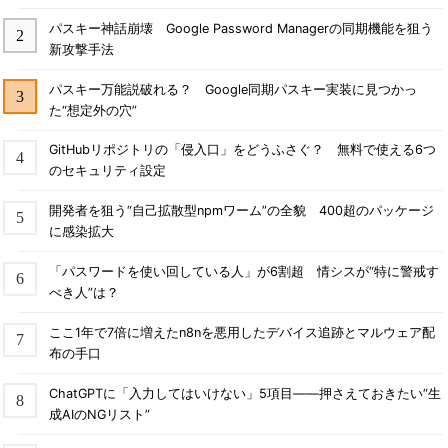
パスキー神話崩壊 Google Password Managerの同期機能を狙う
新攻撃手法
パスキー万能説破れる？ Google同期パスキー実装に見つかっ
た“想定外の穴”
GitHubリポジトリの「侵入口」をどうふさぐ？ 無料で使える6つ
のセキュリティ設定
開発者を狙う“自己拡散型npmワーム”の全貌 400超のパッケージ
に感染拡大
「パスワードを使い回している人」が6割超 情シスが“特に警戒す
べき人”は？
ここ1年で7倍に増えたn8nを悪用したデバイス追跡とマルウェア配
布の手口
ChatGPTに「入力してはいけない」5項目――押さえておきたい“生
成AIのNGリスト”