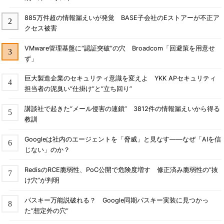
885万件超の情報漏えいが発覚 BASE子会社のEストアーが不正ア
クセス被害
VMware管理基盤に“認証突破”の穴 Broadcom「回避策を用意せ
ず」
巨大製造企業のセキュリティ意識を変えよ YKK APセキュリティ
担当者の泥臭い“仕掛け”と“立ち回り”
講談社で起きた“メール侵害の連鎖” 3812件の情報漏えいから得る
教訓
Googleは社内のエージェントを「脅威」と見なす――なぜ「AIを信
じない」のか？
RedisのRCE脆弱性、PoC公開で危険度増す 修正済み脆弱性の“抜
け穴”が判明
パスキー万能説破れる？ Google同期パスキー実装に見つかっ
た“想定外の穴”