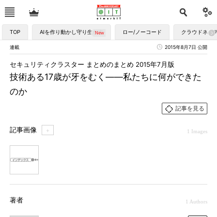
TOP
AIを作り動かし守り生かす
ロー/ノーコード
クラウドネイ
連載
2015年8月7日 公開
セキュリティクラスター まとめのまとめ 2015年7月版
技術ある17歳が牙をむく――私たちに何ができた
のか
記事を見る
記事画像
＋
1 Images
1
著者
1 Authors