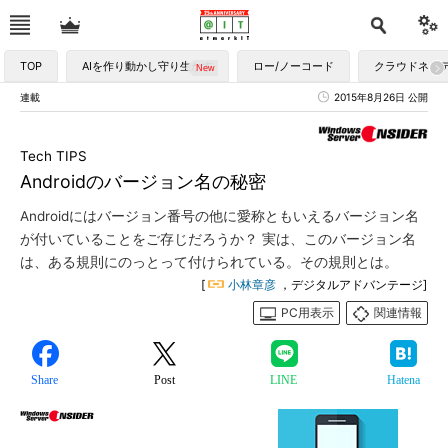
TOP
AIを作り動かし守り生かす
ロー/ノーコード
クラウドネイ
連載
2015年8月26日 公開
Tech TIPS
Androidのバージョン名の秘密
Androidにはバージョン番号の他に愛称ともいえるバージョン名
が付いていることをご存じだろうか？ 実は、このバージョン名
は、ある規則にのっとって付けられている。その規則とは。
[
小林章彦
，デジタルアドバンテージ]
PC用表示
関連情報
Share
Post
LINE
Hatena