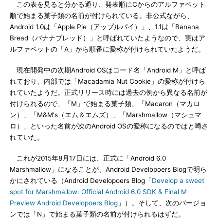
この表を見ると分かる通り、発表順にCからのアルファベット
順で始まる菓子類の名前が付けられている。非公式ながら、
Android 1.0は「Apple Pie（アップルパイ）」、1.1は「Banana
Bread（バナナブレッド）」と呼ばれていたようなので、実はア
ルファベットの「A」から順番に愛称が付けられていたようだ。
現在開発中の次期Android OSはコード名「Android M」と呼ば
れており、内部では「Macadamia Nut Cookie」の愛称が付けら
れていたようだ。正式リリース時には過去の例から異なる名前が
付けられるので、「M」で始まる菓子類、「Macaron（マカロ
ン）」「M&M's（エム＆エムズ）」「Marshmallow（マシュマ
ロ）」といった名前が次のAndroid OSの愛称になるのではと噂さ
れていた。
これが2015年8月17日には、正式に「Android 6.0
Marshmallow」になることが、Android Developoers Blogで明ら
かにされている（Android Developoers Blog「
Develop a sweet
spot for Marshmallow: Official Android 6.0 SDK & Final M
Preview Android Developoers Blog
」）。そして、次のバージョ
ンでは「N」で始まる菓子類の名前が付けられるはずだ。