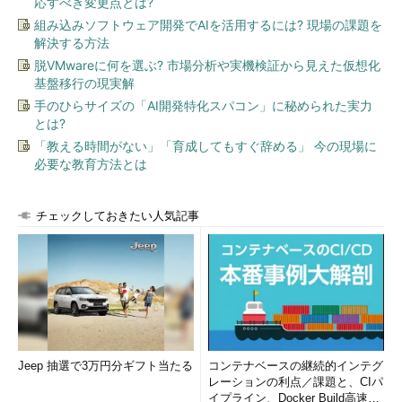
応すべき変更点とは?
組み込みソフトウェア開発でAIを活用するには? 現場の課題を
解決する方法
脱VMwareに何を選ぶ? 市場分析や実機検証から見えた仮想化
基盤移行の現実解
手のひらサイズの「AI開発特化スパコン」に秘められた実力
とは?
「教える時間がない」「育成してもすぐ辞める」 今の現場に
必要な教育方法とは
チェックしておきたい人気記事
Jeep 抽選で3万円分ギフト当たる
コンテナベースの継続的インテグ
レーションの利点／課題と、CIパ
イプライン、Docker Build高速化