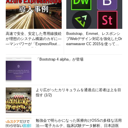
高速で安全、安定した専用線接続
Bootstrap、Emmet、レスポンシ
が理想のシステム構築のカギに―
ブWebデザイン対応を強化したDr
―マンパワーが「ExpressRout
eamweaver CC 2015を使って
e」を導入した理由
み...
「Bootstrap 4 alpha」が登場
より広がったカリキュラムを通過点に若者は上を目
指す (1/2)
勉強会で明らかになった医療向けOSSの多様な活用
法──電子カルテ、臨床試験データ解析、日本語医