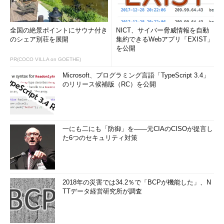
全国の絶景ポイントにサウナ付き
NICT、サイバー脅威情報を自動
のシェア別荘を展開
集約できるWebアプリ「EXIST」
を公開
PR(COCO VILLA on GOETHE)
Microsoft、プログラミング言語「TypeScript 3.4」
のリリース候補版（RC）を公開
一にも二にも「防御」を――元CIAのCISOが提言し
た6つのセキュリティ対策
2018年の災害では34.2％で「BCPが機能した」、N
TTデータ経営研究所が調査