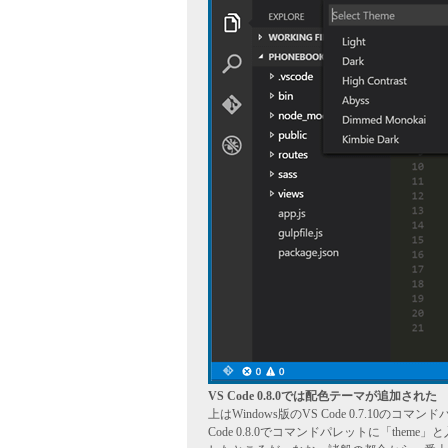
VS Code 0.8.0では配色テーマが追加された
上はWindows版のVS Code 0.7.10のコ
Code 0.8.0でコマンドパレットに「theme」