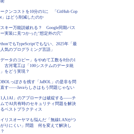
技術
ークンコストを10分の1に 「GitHub Cop
lot」はどう削減したのか
スキー万能説破れる？ Google同期パス
キー実装に見つかった“想定外の穴”
ythonでもTypeScriptでもない、2025年「最
も人気のプログラミング言語」
「データのコピー」をやめて工数を8分の1
 古河電工は「100システムのデータ統
合」をどう実現？
OBOLっぽさを残す「JaBOL」の是非を問
直す――Javaらしさはもう問題じゃない
1人1AI」のアプローチは破綻する――チ
ームでAI共有時のセキュリティ問題を解決
するベストプラクティス
アイリスオーヤマも悩んだ「無線LANがつ
ながりにくい」問題 何を変えて解決し
た？