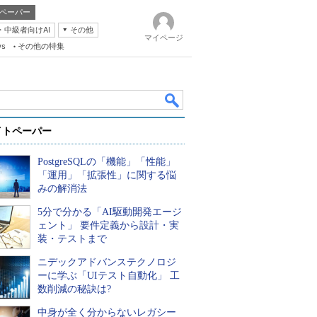
ペーパー
・中級者向けAI
その他
マイページ
ws
その他の特集
イトペーパー
PostgreSQLの「機能」「性能」
「運用」「拡張性」に関する悩
みの解消法
5分で分かる「AI駆動開発エージ
k
ェント」 要件定義から設計・実
装・テストまで
ニデックアドバンステクノロジ
ーに学ぶ「UIテスト自動化」 工
数削減の秘訣は?
中身が全く分からないレガシー