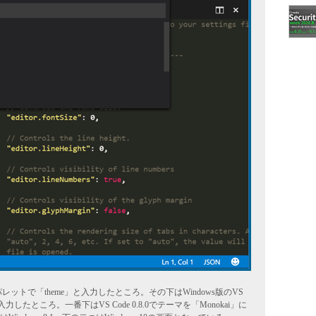
マンドパレットで「theme」と入力したところ。その下はWindows版のVS
と入力したところ。一番下はVS Code 0.8.0でテーマを「Monokai」に