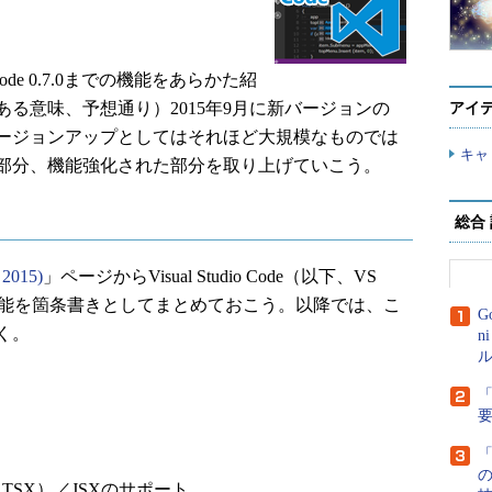
Code 0.7.0までの機能をあらかた紹
る意味、予想通り）2015年9月に新バージョンの
アイ
。バージョンアップとしてはそれほど大規模なものでは
キャ
れた部分、機能強化された部分を取り上げていこう。
総合
 2015)
」ページからVisual Studio Code（以下、VS
の新機能を箇条書きとしてまとめておこう。以降では、こ
G
く。
n
ル
「
「
t JSX（TSX）／JSXのサポート