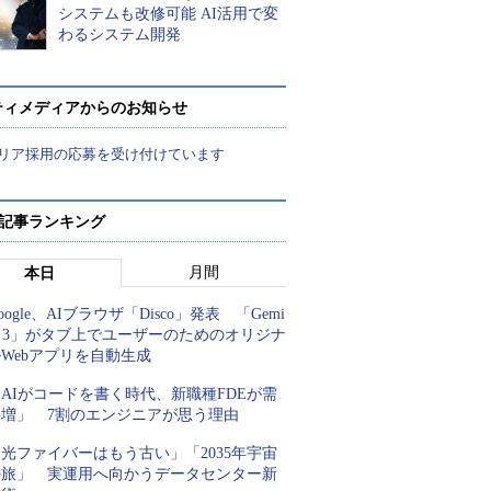
システムも改修可能 AI活用で変
わるシステム開発
ティメディアからのお知らせ
リア採用の応募を受け付けています
 記事ランキング
月間
本日
oogle、AIブラウザ「Disco」発表 「Gemi
i 3」がタブ上でユーザーのためのオリジナ
Webアプリを自動生成
AIがコードを書く時代、新職種FDEが需
要増」 7割のエンジニアが思う理由
光ファイバーはもう古い」「2035年宇宙
の旅」 実運用へ向かうデータセンター新