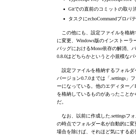
Gitでの直前のコミットの取り
タスクにechoCommandプロ
この他にも、設定ファイルを格納するフォ
に変更、Windows版のインストー
バッグにおけるMono依存の解消、バ
0.8.0はどちらかというと小規模な
設定ファイルを格納するフォルダ
バージョン0.7.0までは「.setting
ーになっている。他のエディター／
を格納しているものがあったことか
だ。
なお、以前に作成した.settings
の時点でフォルダー名が自動的に変
場合を除けば、それほど気にする必要