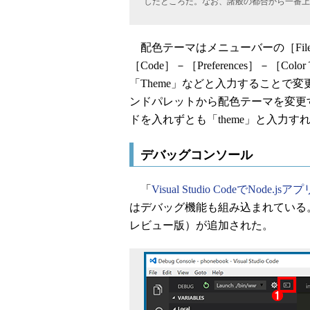
したところだ。なお、諸般の都合から一番上はWin
配色テーマはメニューバーの［File］－［P
［Code］－［Preferences］－［
「Theme」などと入力することで
ンドパレットから配色テーマを変更
ドを入れずとも「theme」と入力す
デバッグコンソール
「
Visual Studio CodeでNode
はデバッグ機能も組み込まれている。
レビュー版）が追加された。