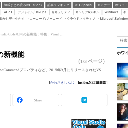
連載まとめ読み＠IT eBook
記事ランキング
＠IT Special
セミナー
ホワイト
AI IoT
アジャイル/DevOps
セキュリティ
キャリア&スキル
Windows
初
り動かし守り生かす
ローコード/ノーコード
クラウドネイティブ
Microsoft&Windo
Server & Storage
HTML5 + UX
 Studio Code 0.8.0の新機能：特集：Visual ...
Smart & Social
Coding Edge
8.0の新機能
ホワ
Java Agile
（1/3 ページ）
Database Expert
Commandプロパティなど、2015年9月にリリースされたVS
Linux ＆ OSS
[
かわさきしんじ
，
Insider.NET編集部
]
Master of IP Networ
Security & Trust
Share
Test & Tools
Insider.NET
ブログ