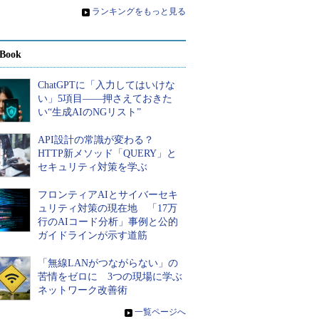
»
ランキングをもっと見る
Book
ChatGPTに「入力してはいけな
い」5項目――押さえておきた
い“生成AIのNGリスト”
API設計の常識が変わる？
HTTP新メソッド「QUERY」と
セキュリティ対策を学ぶ
フロンティアAIとサイバーセキ
ュリティ対策の現在地 「17万
行のAIコード分析」事例と公的
ガイドラインが示す道筋
「無線LANがつながらない」の
苦情をゼロに 3つの現場に学ぶ
ネットワーク改善術
»
一覧ページへ