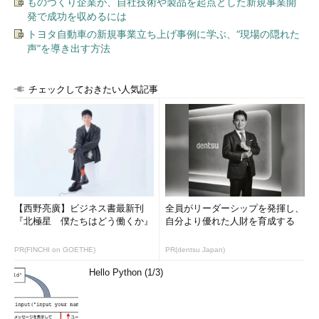
ものづくり企業が、自社技術や製品を起点とした新規事業開
発で成功を収めるには
トヨタ自動車の新規事業立ち上げ事例に学ぶ、“現場の隠れた
声”を導き出す方法
チェックしておきたい人気記事
【西野亮廣】ビジネス書最新刊
全員がリーダーシップを発揮し、
『北極星 僕たちはどう働くか』
自分より優れた人財を育成する
PR(FINCHI on GOETHE)
PR(dentsu Japan)
Hello Python (1/3)