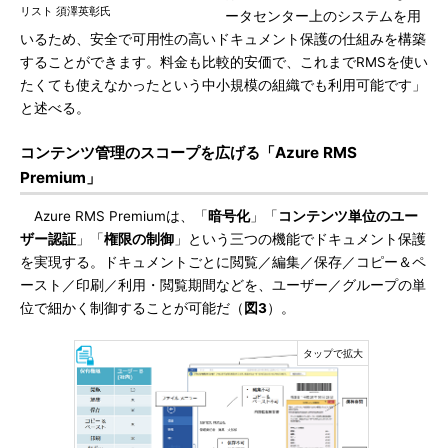
リスト 須澤英彰氏
ータセンター上のシステムを用
いるため、安全で可用性の高いドキュメント保護の仕組みを構築
することができます。料金も比較的安価で、これまでRMSを使い
たくても使えなかったという中小規模の組織でも利用可能です」
と述べる。
コンテンツ管理のスコープを広げる「Azure RMS
Premium」
Azure RMS Premiumは、「
暗号化
」「
コンテンツ単位のユー
ザー認証
」「
権限の制御
」という三つの機能でドキュメント保護
を実現する。ドキュメントごとに閲覧／編集／保存／コピー＆ペ
ースト／印刷／利用・閲覧期間などを、ユーザー／グループの単
位で細かく制御することが可能だ（
図3
）。