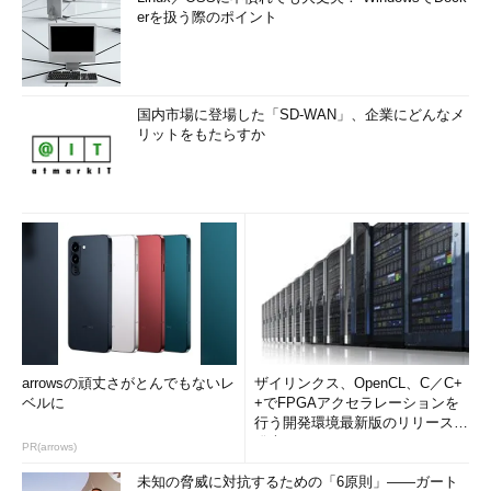
erを扱う際のポイント
国内市場に登場した「SD-WAN」、企業にどんなメ
リットをもたらすか
arrowsの頑丈さがとんでもないレ
ザイリンクス、OpenCL、C／C+
ベルに
+でFPGAアクセラレーションを
行う開発環境最新版のリリースを
発表
PR(arrows)
未知の脅威に対抗するための「6原則」――ガート