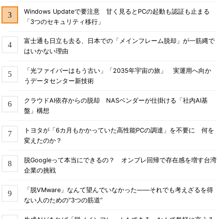
Windows Updateで要注意 甘く見るとPCの起動も認証も止まる
「3つのセキュリティ移行」
富士通も日立も去る、日本での「メインフレーム脱却」が一筋縄で
はいかない理由
「光ファイバーはもう古い」「2035年宇宙の旅」 実運用へ向か
うデータセンター新技術
クラウドAI依存からの脱却 NASベンダーが仕掛ける「社内AI基
盤」構想
トヨタが「6カ月もかかっていた高性能PCの調達」を不要に 何を
変えたのか？
脱Googleって本当にできるの？ オンプレ回帰で存在感を増す台湾
企業の挑戦
「脱VMware」なんて望んでいなかった――それでも考えざるを得
ない人のための“3つの筋道”