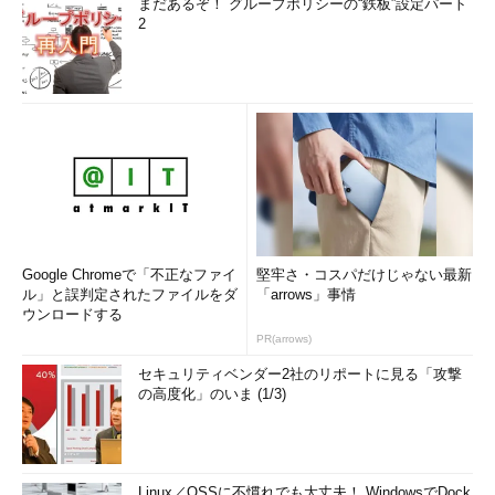
まだあるぞ！ グループポリシーの“鉄板”設定パート
2
Google Chromeで「不正なファイ
堅牢さ・コスパだけじゃない最新
ル」と誤判定されたファイルをダ
「arrows」事情
ウンロードする
PR(arrows)
セキュリティベンダー2社のリポートに見る「攻撃
の高度化」のいま (1/3)
Linux／OSSに不慣れでも大丈夫！ WindowsでDock