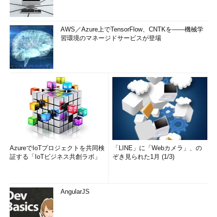
AWS／Azure上でTensorFlow、CNTKを――機械学
習環境のマネージドサービスが登場
AzureでIoTプロジェクトを共同検
「LINE」に「Webカメラ」、の
証する「IoTビジネス共創ラボ」
ぞき見られた1月 (1/3)
AngularJS