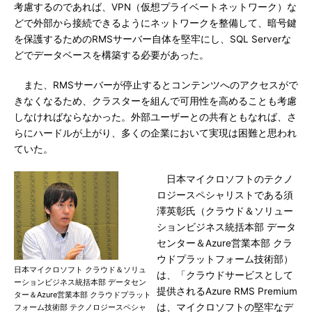
考慮するのであれば、VPN（仮想プライベートネットワーク）な
どで外部から接続できるようにネットワークを整備して、暗号鍵
を保護するためのRMSサーバー自体を堅牢にし、SQL Serverな
どでデータベースを構築する必要があった。
また、RMSサーバーが停止するとコンテンツへのアクセスがで
きなくなるため、クラスターを組んで可用性を高めることも考慮
しなければならなかった。外部ユーザーとの共有ともなれば、さ
らにハードルが上がり、多くの企業において実現は困難と思われ
ていた。
日本マイクロソフトのテクノ
ロジースペシャリストである須
澤英彰氏（クラウド＆ソリュー
ションビジネス統括本部 データ
センター＆Azure営業本部 クラ
ウドプラットフォーム技術部）
日本マイクロソフト クラウド＆ソリュ
は、「クラウドサービスとして
ーションビジネス統括本部 データセン
提供されるAzure RMS Premium
ター＆Azure営業本部 クラウドプラット
は、マイクロソフトの堅牢なデ
フォーム技術部 テクノロジースペシャ