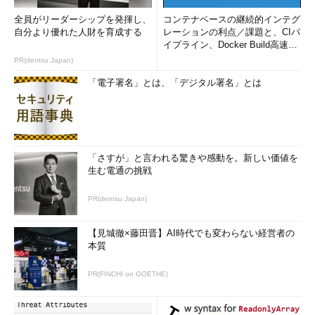
全員がリーダーシップを発揮し、
コンテナベースの継続的インテグ
自分より優れた人財を育成する
レーションの利点／課題と、CIパ
イプライン、Docker Build高速化
のコツ (1/2...
PR(dentsu Japan)
「電子署名」とは、「デジタル署名」とは
「さすが」と言われる驚きや感動を。新しい価値を
生む電通の挑戦
PR(dentsu Japan)
【見城徹×藤田晋】AI時代でも変わらない経営者の
本質
PR(FINCHI on GOETHE)