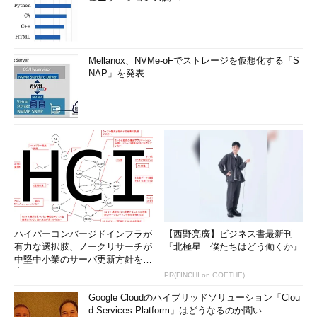
Mellanox、NVMe-oFでストレージを仮想化する「S
NAP」を発表
ハイパーコンバージドインフラが
【西野亮廣】ビジネス書最新刊
有力な選択肢、ノークリサーチが
『北極星 僕たちはどう働くか』
中堅中小業のサーバ更新方針を調
査
PR(FINCHI on GOETHE)
Google Cloudのハイブリッドソリューション「Clou
d Services Platform」はどうなるのか聞い...