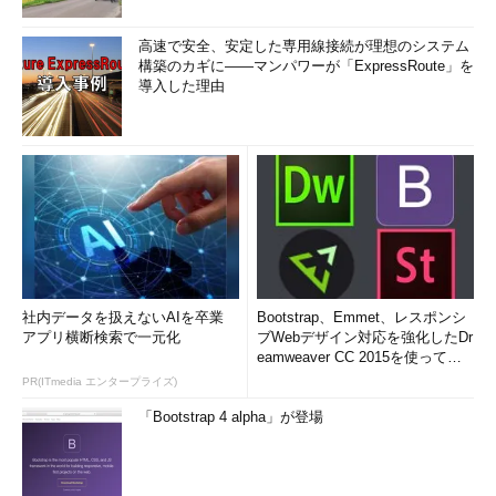
高速で安全、安定した専用線接続が理想のシステム
構築のカギに――マンパワーが「ExpressRoute」を
導入した理由
社内データを扱えないAIを卒業
Bootstrap、Emmet、レスポンシ
アプリ横断検索で一元化
ブWebデザイン対応を強化したDr
eamweaver CC 2015を使って
み...
PR(ITmedia エンタープライズ)
「Bootstrap 4 alpha」が登場