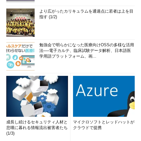
より広がったカリキュラムを通過点に若者は上を目
指す (1/2)
勉強会で明らかになった医療向けOSSの多様な活用
法──電子カルテ、臨床試験データ解析、日本語医
学用語プラットフォーム、画...
成長し続けるセキュリティ人材と
マイクロソフトとレッドハットが
悲嘆に暮れる情報流出被害者たち
クラウドで提携
(1/3)