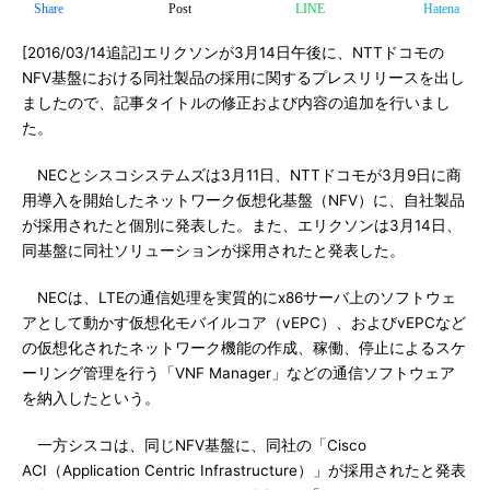
Share
Post
LINE
Hatena
[2016/03/14追記]エリクソンが3月14日午後に、NTTドコモの
NFV基盤における同社製品の採用に関するプレスリリースを出し
ましたので、記事タイトルの修正および内容の追加を行いまし
た。
NECとシスコシステムズは3月11日、NTTドコモが3月9日に商
用導入を開始したネットワーク仮想化基盤（NFV）に、自社製品
が採用されたと個別に発表した。また、エリクソンは3月14日、
同基盤に同社ソリューションが採用されたと発表した。
NECは、LTEの通信処理を実質的にx86サーバ上のソフトウェ
アとして動かす仮想化モバイルコア（vEPC）、およびvEPCなど
の仮想化されたネットワーク機能の作成、稼働、停止によるスケ
ーリング管理を行う「VNF Manager」などの通信ソフトウェア
を納入したという。
一方シスコは、同じNFV基盤に、同社の「Cisco
ACI（Application Centric Infrastructure）」が採用されたと発表