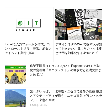
Excelに入力フォームを作成、コ
デザインネタをWebで探す人が知
ントロールを追加、表示、ボタン
っておきたい、日ごろのネタ収集
でイベント実行 (1/3)
と活用を効率化する4つのアプリ
(1/3)
作業手順書はもういらない！ Puppetにおける自動
化の定義書「マニフェスト」の書き方と基礎文法ま
とめ (1/5)
楽しさいっぱい！北海道・ニセコで避暑の夏旅 絶景
とアクティビティが揃う「ニセコ東急 グラン・ヒラ
フ」～東急不動産
PR(東急不動産)