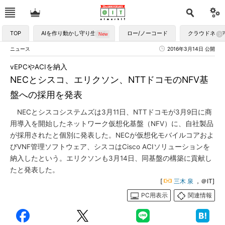
TOP
AIを作り動かし守り生かす
ロー/ノーコード
クラウドネイ
ニュース
2016年3月14日 公開
vEPCやACIを納入
NECとシスコ、エリクソン、NTTドコモのNFV基
盤への採用を発表
NECとシスコシステムズは3月11日、NTTドコモが3月9日に商
用導入を開始したネットワーク仮想化基盤（NFV）に、自社製品
が採用されたと個別に発表した。NECが仮想化モバイルコアおよ
びVNF管理ソフトウェア、シスコはCisco ACIソリューションを
納入したという。エリクソンも3月14日、同基盤の構築に貢献し
たと発表した。
[
三木 泉
，＠IT]
PC用表示
関連情報