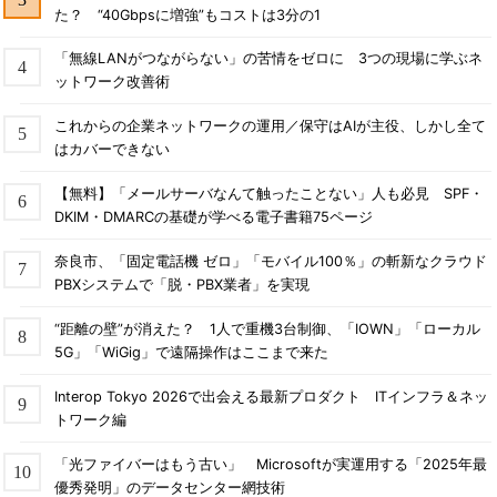
た？ “40Gbpsに増強”もコストは3分の1
「無線LANがつながらない」の苦情をゼロに 3つの現場に学ぶネ
ットワーク改善術
これからの企業ネットワークの運用／保守はAIが主役、しかし全て
はカバーできない
【無料】「メールサーバなんて触ったことない」人も必見 SPF・
DKIM・DMARCの基礎が学べる電子書籍75ページ
奈良市、「固定電話機 ゼロ」「モバイル100％」の斬新なクラウド
PBXシステムで「脱・PBX業者」を実現
“距離の壁”が消えた？ 1人で重機3台制御、「IOWN」「ローカル
5G」「WiGig」で遠隔操作はここまで来た
Interop Tokyo 2026で出会える最新プロダクト ITインフラ＆ネッ
トワーク編
「光ファイバーはもう古い」 Microsoftが実運用する「2025年最
優秀発明」のデータセンター網技術