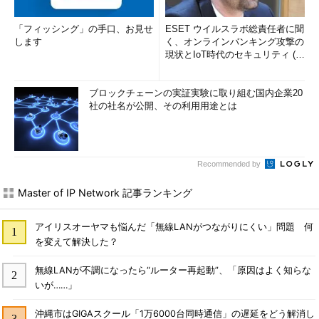
「フィッシング」の手口、お見せ
ESET ウイルスラボ総責任者に聞
します
く、オンラインバンキング攻撃の
現状とIoT時代のセキュリティ (1/
2)
ブロックチェーンの実証実験に取り組む国内企業20
社の社名が公開、その利用用途とは
Recommended by
Master of IP Network 記事ランキング
アイリスオーヤマも悩んだ「無線LANがつながりにくい」問題 何
を変えて解決した？
無線LANが不調になったら“ルーター再起動”、「原因はよく知らな
いが……」
沖縄市はGIGAスクール「1万6000台同時通信」の遅延をどう解消し