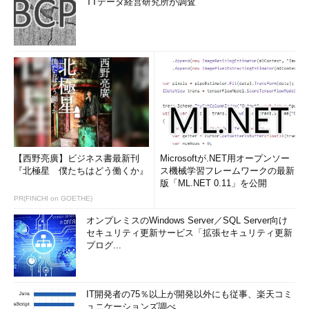
TTデータ経営研究所が調査
【西野亮廣】ビジネス書最新刊
Microsoftが.NET用オープンソー
『北極星 僕たちはどう働くか』
ス機械学習フレームワークの最新
版「ML.NET 0.11」を公開
PR(FINCHI on GOETHE)
オンプレミスのWindows Server／SQL Server向け
セキュリティ更新サービス「拡張セキュリティ更新
プログ...
IT開発者の75％以上が開発以外にも従事、楽天コミ
ュニケーションズ調べ