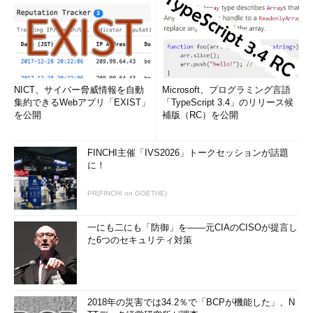
NICT、サイバー脅威情報を自動
Microsoft、プログラミング言語
集約できるWebアプリ「EXIST」
「TypeScript 3.4」のリリース候
を公開
補版（RC）を公開
FINCHI主催「IVS2026」トークセッションが話題
に！
PR(FINCHI on GOETHE)
一にも二にも「防御」を――元CIAのCISOが提言し
た6つのセキュリティ対策
2018年の災害では34.2％で「BCPが機能した」、N