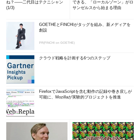
ね？――二代目はテクニシャン
できる、「ローカルゾーン」がロ
(1/3)
サンゼルスから始まる理由
GOETHEとFINCHIがタッグを組み、新メディアを
創設
PR(FINCHI on GOETHE)
クラウド戦略を計画する6つのステップ
FirefoxでJavaScriptを含む動作の記録や巻き戻しが
可能に、Mozillaが実験的プロジェクトを推進