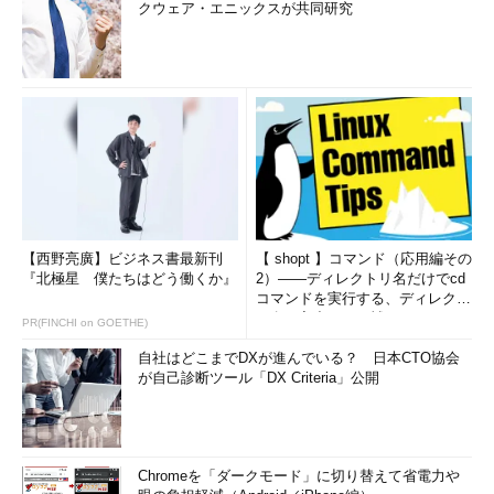
クウェア・エニックスが共同研究
【西野亮廣】ビジネス書最新刊
【 shopt 】コマンド（応用編その
『北極星 僕たちはどう働くか』
2）――ディレクトリ名だけでcd
コマンドを実行する、ディレクト
リ名の入力ミスを補正...
PR(FINCHI on GOETHE)
自社はどこまでDXが進んでいる？ 日本CTO協会
が自己診断ツール「DX Criteria」公開
Chromeを「ダークモード」に切り替えて省電力や