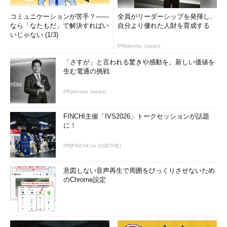
コミュニケーションが苦手？――
全員がリーダーシップを発揮し、
なら「なたもだ」で解決すればい
自分より優れた人財を育成する
いじゃない (1/3)
PR(dentsu Japan)
「さすが」と言われる驚きや感動を。新しい価値を
生む電通の挑戦
PR(dentsu Japan)
FINCHI主催「IVS2026」トークセッションが話題
に！
PR(FINCHI on GOETHE)
意図しない音声再生で周囲をびっくりさせないため
のChrome設定