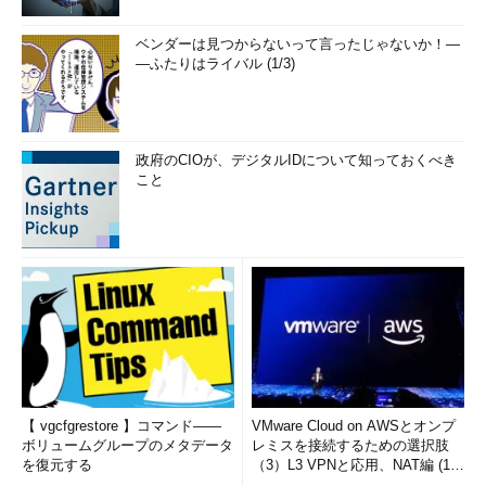
ベンダーは見つからないって言ったじゃないか！―
―ふたりはライバル (1/3)
政府のCIOが、デジタルIDについて知っておくべき
こと
【 vgcfgrestore 】コマンド――
VMware Cloud on AWSとオンプ
ボリュームグループのメタデータ
レミスを接続するための選択肢
を復元する
（3）L3 VPNと応用、NAT編 (1/
2)