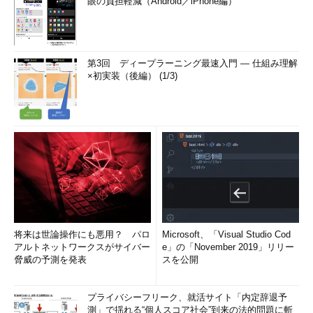
眼の負担軽減（Android／iPhone編）
第3回 ディープラーニング最速入門 ― 仕組み理解
×初実装（後編） (1/3)
将来は世論操作にも悪用？ パロ
Microsoft、「Visual Studio Cod
アルトネットワークスがサイバー
e」の「November 2019」リリー
脅威の予測を発表
スを公開
プライバシーフリーク、就活サイト「内定辞退予
測」で揺れる“個人スコア社会”到来の法的問題に斬