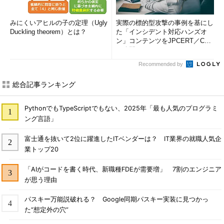
みにくいアヒルの子の定理（Ugly
実際の標的型攻撃の事例を基にし
Duckling theorem）とは？
た「インシデント対応ハンズオ
ン」コンテンツをJPCERT／CC
が公開
Recommended by
総合記事ランキング
PythonでもTypeScriptでもない、2025年「最も人気のプログラミ
ング言語」
富士通を抜いて2位に躍進したITベンダーは？ IT業界の就職人気企
業トップ20
「AIがコードを書く時代、新職種FDEが需要増」 7割のエンジニア
が思う理由
パスキー万能説破れる？ Google同期パスキー実装に見つかっ
た“想定外の穴”