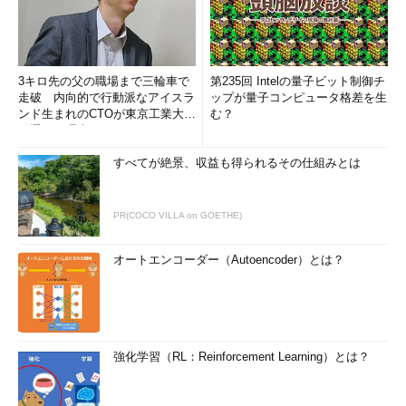
3キロ先の父の職場まで三輪車で
第235回 Intelの量子ビット制御チ
走破 内向的で行動派なアイスラ
ップが量子コンピュータ格差を生
ンド生まれのCTOが東京工業大学
む？
を選んだ理由 (1/2)
すべてが絶景、収益も得られるその仕組みとは
PR(COCO VILLA on GOETHE)
オートエンコーダー（Autoencoder）とは？
強化学習（RL：Reinforcement Learning）とは？