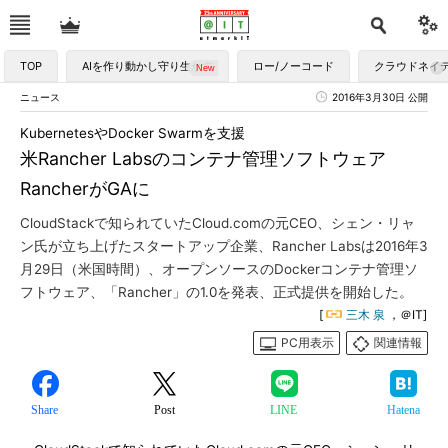
TOP
AIを作り動かし守り生かす
ロー/ノーコード
クラウドネイ
ニュース
2016年3月30日 公開
KubernetesやDocker Swarmを支援
米Rancher Labsのコンテナ管理ソフトウェア
RancherがGAに
CloudStackで知られていたCloud.comの元CEO、シェン・リャ
ン氏が立ち上げたスタートアップ企業、Rancher Labsは2016年3
月29日（米国時間）、オープンソースのDockerコンテナ管理ソ
フトウェア、「Rancher」の1.0を発表、正式提供を開始した。
[
三木 泉
，＠IT]
PC用表示
関連情報
Share
Post
LINE
Hatena