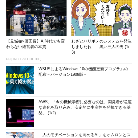
【見城徹×藤田晋】AI時代でも変
わざとハリボテのシステムを発注
わらない経営者の本質
しましたね――黒い三人の男 (1/
3)
PR(FINCHI on GOETHE)
WSUSによるWindows 10の機能更新プログラムの
配布－バージョン1909版－
AWS、「今の機械学習に必要なのは、開発者が急速
な進化を取り込み、安定的に生産性を発揮できる基
盤」 (1/2)
「人のモチベーションを高めるAI」をオムロンとス