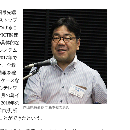
国最先端
ストップ
つけるこ
ICT関連
の具体的な
システム
017年で
と、全救
の情報を確
たケースな
からテレワ
1月の鳥イ
2016年の
岡山県特命参与 森本登志男氏
自で判断
ことができたという。