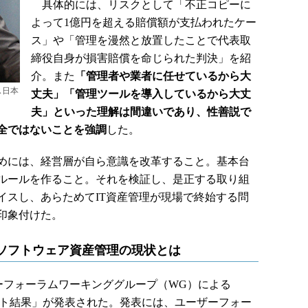
具体的には、リスクとして「不正コピーに
よって1億円を超える賠償額が支払われたケー
ス」や「管理を漫然と放置したことで代表取
締役自身が損害賠償を命じられた判決」を紹
介。また
「管理者や業者に任せているから大
ス日本
丈夫」「管理ツールを導入しているから大丈
夫」といった理解は間違いであり、性善説で
全ではないことを強調
した。
めには、経営層が自ら意識を改革すること。基本台
ルールを作ること。それを検証し、是正する取り組
イスし、あらためてIT資産管理が現場で終始する問
印象付けた。
るソフトウェア資産管理の現状とは
ーフォーラムワーキンググループ（WG）による
ート結果」が発表された。発表には、ユーザーフォー