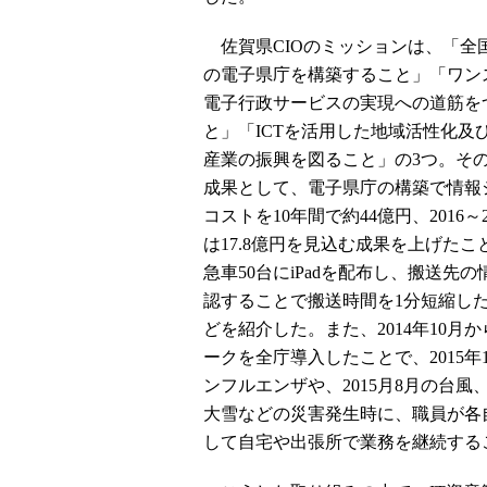
佐賀県CIOのミッションは、「全
の電子県庁を構築すること」「ワン
電子行政サービスの実現への道筋を
と」「ICTを活用した地域活性化及び
産業の振興を図ること」の3つ。そ
成果として、電子県庁の構築で情報
コストを10年間で約44億円、2016～2
は17.8億円を見込む成果を上げたこ
急車50台にiPadを配布し、搬送先
認することで搬送時間を1分短縮し
どを紹介した。また、2014年10月
ークを全庁導入したことで、2015年
ンフルエンザや、2015月8月の台風、
大雪などの災害発生時に、職員が各
して自宅や出張所で業務を継続する