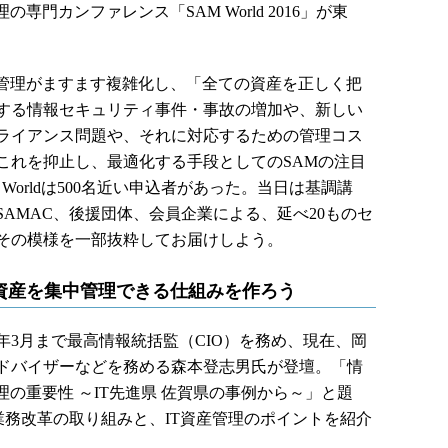
専門カンファレンス「SAM World 2016」が東
管理がますます複雑化し、「全ての資産を正しく把
する情報セキュリティ事件・事故の増加や、新しい
ライアンス問題や、それに対応するための管理コス
これを抑止し、最適化する手段としてのSAMの注目
Worldは500名近い申込者があった。当日は基調講
AMAC、後援団体、会員企業による、延べ20ものセ
その模様を一部抜粋してお届けしよう。
T資産を集中管理できる仕組みを作ろう
年3月まで最高情報統括監（CIO）を務め、現在、岡
ドバイザーなどを務める森本登志男氏が登壇。「情
理の重要性 ～IT先進県 佐賀県の事例から～」と題
業務改革の取り組みと、IT資産管理のポイントを紹介