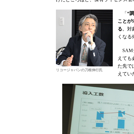
「
“
ことが
る
。対
くなる
SAM
えても
た先で
リコージャパンの刀根伸行氏
えてい