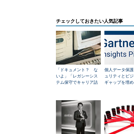
護の在
ません
を見直
の選択
チェックしておきたい人気記事
的な仕
もち
戦略に
で、何
「順
を妨げ
をやめ
「ドキュメント？ な
個人データ保護
――本
いよ」「レガシーシス
ュリティとビジ
の1つ
読んで
テム保守でキャリア詰
ギャップを埋め
略」の
む」悲しい情シスの実
に問うべき5つ
態
【ホワイトペーパー】データ
下記のような悩みを抱えるITリー