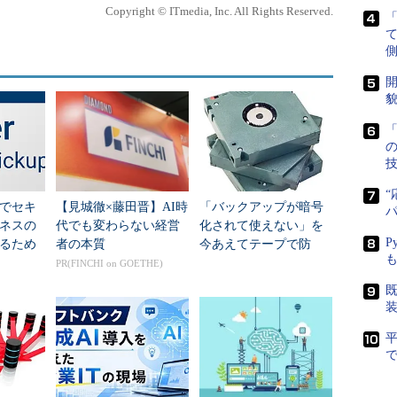
り方そのものがサイロ化、属人化している例も少なくあり
Copyright © ITmedia, Inc. All Rights Reserved.
。「社として守るべきものを守る」ためにはこうした状況
し、各システムのサービスレベルに応じたデータ保管場所
側
、バックアップ手順の標準化・自動化なども含めた「全社
組み」が重要となるのです。
開
ろんビジネスは各社各様である以上、こうしたデータ保護
貌
唯一の正解はありません。ではコストにも制約がある中
「
を指針に自社に最適な戦略を立てればよいのでしょうか？
応できなければビジネスは破綻する」「スタッフの生産性
ない」「見えないものは保護できない」「不必要な支払い
る」「すべてのデータを一律に保護しようと思わない」
“
でセキ
【見城徹×藤田晋】AI時
「バックアップが暗号
ホワイトペーパーが挙げるこれら「5つの落とし穴」はそ
ネスの
のヒントになり得るもの。特に自社の現状を振り返りつつ
代でも変わらない経営
化されて使えない」を
P
みると、あらゆる共感、発見を通じて「自社が採るべき戦
るため
者の本質
今あえてテープで防
輪郭が見えてくるのではないでしょうか。
の質問
ぐ 製造業はどう実現
PR(FINCHI on GOETHE)
した？
既
保護戦略で避けるべき5つの落とし穴
で
ダーの方へお勧めのコンテンツです。