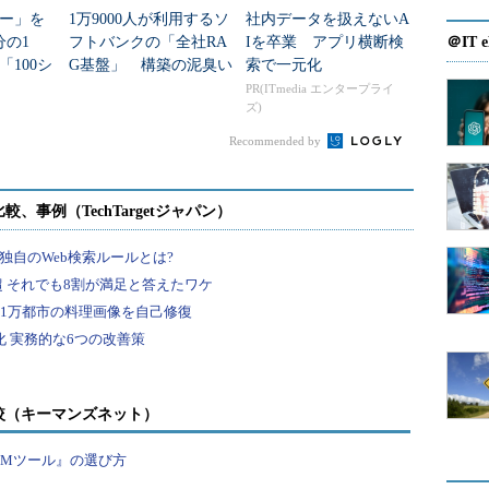
ー」を
1万9000人が利用するソ
社内データを扱えないA
「
なんですぐにできないの？
」事業部
分の1
フトバンクの「全社RA
Iを卒業 アプリ横断検
＠IT e
からの強烈なプレッシャー
100シ
G基盤」 構築の泥臭い
索で一元化
統合」
舞台裏
PR(ITmedia エンタープライ
ズ)
バックアップに時間なんてかけてられ
Recommended by
ない
のに、終わらない。。
分析の価値あるデータが、どこにどれ
くらいあるのか
全くわからないカオス
状態
予算をはるかに上回る速度で増え続け
るデータ
較（キーマンズネット）
PMツール』の選び方