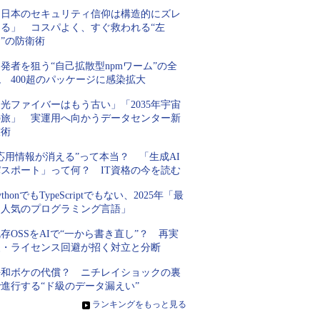
「日本のセキュリティ信仰は構造的にズレ
てる」 コスパよく、すぐ救われる“左
”の防衛術
発者を狙う“自己拡散型npmワーム”の全
 400超のパッケージに感染拡大
光ファイバーはもう古い」「2035年宇宙
の旅」 実運用へ向かうデータセンター新
技術
応用情報が消える”って本当？ 「生成AI
パスポート」って何？ IT資格の今を読む
ythonでもTypeScriptでもない、2025年「最
も人気のプログラミング言語」
存OSSをAIで“一から書き直し”？ 再実
装・ライセンス回避が招く対立と分断
平和ボケの代償？ ニチレイショックの裏
進行する“ド級のデータ漏えい”
»
ランキングをもっと見る