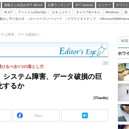
連載まとめ読み＠IT eBook
記事ランキング
＠IT Special
セミナー
ホワイト
AI IoT
アジャイル/DevOps
セキュリティ
キャリア&スキル
Windows
初
り動かし守り生かす
ローコード/ノーコード
クラウドネイティブ
Microsoft&Windo
Server & Storage
HTML5 + UX
ム障害、データ破損の...
Smart & Social
Coding Edge
ホワ
Java Agile
避けるべき5つの落とし穴
Database Expert
、システム障害、データ破損の巨
Linux ＆ OSS
化するか
Master of IP Networ
Security & Trust
[
ITmedia
]
Test & Tools
Insider.NET
Share
ブログ