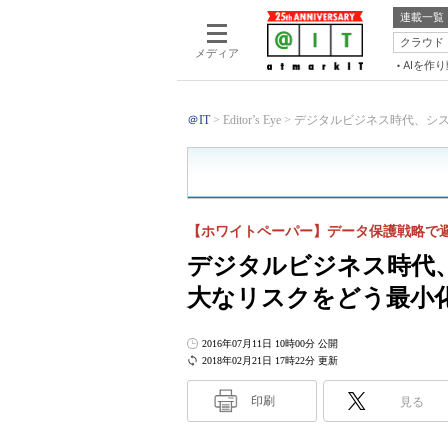
連載一覧
クラウド
メディア
AIを作
＠IT
Editor’s Eye
デジタルビジネス時代、システ
【ホワイトペーパー】データ保護戦略で
デジタルビジネス時代
大なリスクをどう最小
2016年07月11日 10時00分 公開
2018年02月21日 17時22分 更新
印刷
見る