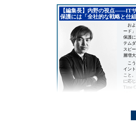
【編集長】内野の視点――IT
保護には「全社的な戦略と仕
およそ
ード」
保護に
テムダ
スピー
層増大
こう
イント
こと。
に応じ
Tim
RPO（
を明確
もう
＠IT編集長 内野宏信
＠IT情報マネジメント時代から、
特に現
「ビジネスとITの連携」をテーマに
化、ク
開発・運用のトレンドを多数取材。
部門ご
SystemDesignフォーラム
担当
バック