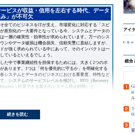
サービスが収益・信用を左右する時代、データ
組み」が不可欠
全てのビジネスをITが支え、市場変化に対応する「スピ
アイ
が差別化の一大要件となっている今、システムとデータの
は一層の確実性・効率性が求められています。万一のシス
キャ
ウンやデータ破損は機会損失、信頼失墜に直結しますが、
ドが強く求められている中にあって、そのインパクトは一
しているといえるでしょう。
総合
した中で事業継続性を担保するためには、大きく2つのポ
があります。1つは「何を優先的に守るか」を明確化する
各システムとデータのビジネスにおける重要度、特性など
て、システムのサービスレベルを検討し、RTO（Recovery
G
e Objective：許容できる最大のシステム停止時間）と
n
Recovery Point Objective：許容できる最大のデータ損失量）
ル
化することが求められます。
1つは、それを確実に担保できる「仕組み」を持つこと。
ト
在は“ビッグデータ”を多くの企業が保有している上、仮想
i
続きを読む
ラウドの浸透によりシステムが複雑化しています。また、
とにシステムがサイロ化しているために、システムごとに
「
アップ／リカバリの方法、ツールが異なるなど、データ保