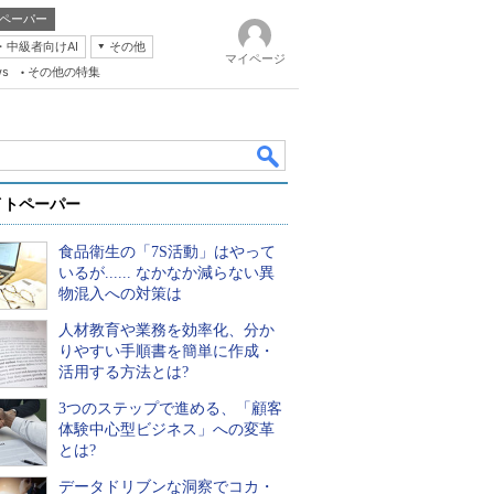
ペーパー
・中級者向けAI
その他
マイページ
ws
その他の特集
イトペーパー
食品衛生の「7S活動」はやって
いるが...... なかなか減らない異
物混入への対策は
人材教育や業務を効率化、分か
k
りやすい手順書を簡単に作成・
活用する方法とは?
3つのステップで進める、「顧客
体験中心型ビジネス」への変革
とは?
データドリブンな洞察でコカ・