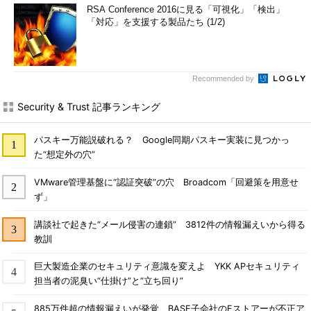
RSA Conference 2016に見る「可視化」「検出」
「対応」を支援する製品たち (1/2)
Recommended by
Security & Trust 記事ランキング
パスキー万能説破れる？ Google同期パスキー実装に見つかっ
た“想定外の穴”
VMware管理基盤に“認証突破”の穴 Broadcom「回避策を用意せ
ず」
講談社で起きた“メール侵害の連鎖” 3812件の情報漏えいから得る
教訓
巨大製造企業のセキュリティ意識を変えよ YKK APセキュリティ
担当者の泥臭い“仕掛け”と“立ち回り”
885万件超の情報漏えいが発覚 BASE子会社のEストアーが不正ア