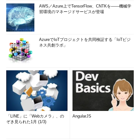
AWS／Azure上でTensorFlow、CNTKを――機械学
習環境のマネージドサービスが登場
AzureでIoTプロジェクトを共同検証する「IoTビジ
ネス共創ラボ」
「LINE」に「Webカメラ」、の
AngularJS
ぞき見られた1月 (1/3)