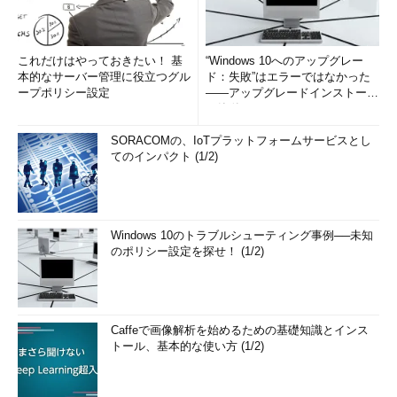
これだけはやっておきたい！ 基
“Windows 10へのアップグレー
本的なサーバー管理に役立つグル
ド：失敗”はエラーではなかった
ープポリシー設定
――アップグレードインストール
の簡単まとめ (1/3...
SORACOMの、IoTプラットフォームサービスとし
てのインパクト (1/2)
Windows 10のトラブルシューティング事例──未知
のポリシー設定を探せ！ (1/2)
Caffeで画像解析を始めるための基礎知識とインス
トール、基本的な使い方 (1/2)