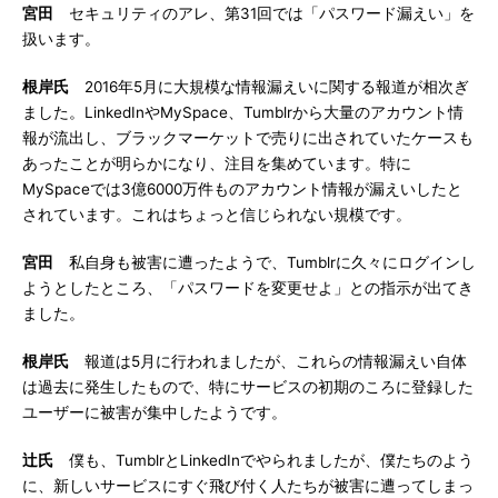
宮田
セキュリティのアレ、第31回では「パスワード漏えい」を
扱います。
根岸氏
2016年5月に大規模な情報漏えいに関する報道が相次ぎ
ました。LinkedInやMySpace、Tumblrから大量のアカウント情
報が流出し、ブラックマーケットで売りに出されていたケースも
あったことが明らかになり、注目を集めています。特に
MySpaceでは3億6000万件ものアカウント情報が漏えいしたと
されています。これはちょっと信じられない規模です。
宮田
私自身も被害に遭ったようで、Tumblrに久々にログインし
ようとしたところ、「パスワードを変更せよ」との指示が出てき
ました。
根岸氏
報道は5月に行われましたが、これらの情報漏えい自体
は過去に発生したもので、特にサービスの初期のころに登録した
ユーザーに被害が集中したようです。
辻氏
僕も、TumblrとLinkedInでやられましたが、僕たちのよう
に、新しいサービスにすぐ飛び付く人たちが被害に遭ってしまっ