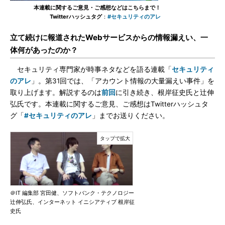
本連載に関するご意見・ご感想などはこちらまで！
Twitterハッシュタグ
：
#セキュリティのアレ
立て続けに報道されたWebサービスからの情報漏えい、一
体何があったのか？
セキュリティ専門家が時事ネタなどを語る連載「
セキュリティ
のアレ
」。第31回では、「アカウント情報の大量漏えい事件」を
取り上げます。解説するのは
前回
に引き続き、根岸征史氏と辻伸
弘氏です。本連載に関するご意見、ご感想はTwitterハッシュタ
グ「
#セキュリティのアレ
」までお送りください。
＠IT 編集部 宮田健、ソフトバンク・テクノロジー
辻伸弘氏、インターネット イニシアティブ 根岸征
史氏