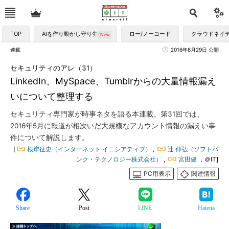
TOP
AIを作り動かし守り生かす
ロー/ノーコード
クラウドネイ
連載
2016年8月29日 公開
セキュリティのアレ（31）
LinkedIn、MySpace、Tumblrからの大量情報漏え
いについて整理する
セキュリティ専門家が時事ネタを語る本連載。第31回では、
2016年5月に報道が相次いだ大規模なアカウント情報の漏えい事
件について解説します。
[
根岸征史（インターネット イニシアティブ）
,
辻 伸弘（ソフトバ
ンク・テクノロジー株式会社）
,
宮田健
，＠IT]
PC用表示
関連情報
Share
Post
LINE
Hatena