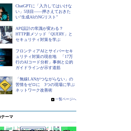
ChatGPTに「入力してはいけな
い」5項目――押さえておきた
い“生成AIのNGリスト”
API設計の常識が変わる？
HTTP新メソッド「QUERY」と
セキュリティ対策を学ぶ
フロンティアAIとサイバーセキ
ュリティ対策の現在地 「17万
行のAIコード分析」事例と公的
ガイドラインが示す道筋
「無線LANがつながらない」の
苦情をゼロに 3つの現場に学ぶ
ネットワーク改善術
»
一覧ページへ
のテーマ