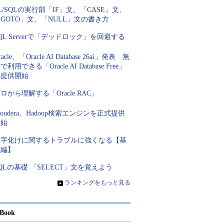
L/SQLの実行部「IF」文、「CASE」文、
GOTO」文、「NULL」文の書き方
QL Serverで「デッドロック」を回避する
racle、「Oracle AI Database 26ai」発表 無
で利用できる「Oracle AI Database Free」
を提供開始
ロから理解する「Oracle RAC」
loudera、Hadoop検索エンジンを正式提供
開始
文字化けに関するトラブルに強くなる【基
礎編】
QLの基礎 「SELECT」文を覚えよう
»
ランキングをもっと見る
Book