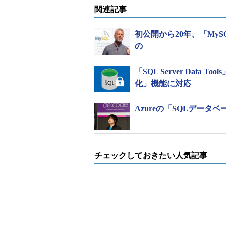
JSON形式のデータを正式サポートしたAzu
関連記事
JSON対応で何ができるように
初公開から20年、「MyS
の
Azure SQL Database上で
えば、モダンなWebサービス、モバイル
「SQL Server Data 
ケーションに加え、JSONフォーマットデ
化」機能に対応
NoSQLストアでデータの作成／交
から収集されたログやメッセージを
Azureの「SQLデータベース
現代的なフレームワークやサー
RESTサービスや「Azure App S
チェックしておきたい人気記事
サービスや、「Angular JS」「Reac
ポーネントやフレームワークの利用者は、新
に保存されたデータを容易にJSO
ーションと連携できるようになる。