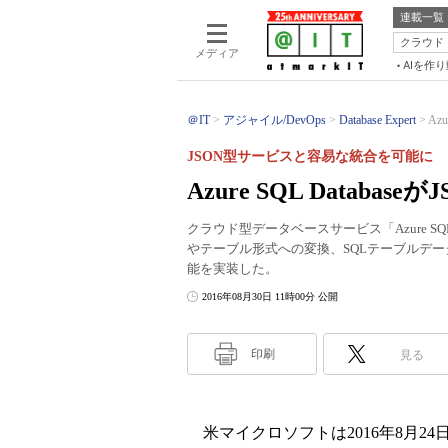
連載一覧
クラウド
メディア
AIを作
＠IT
アジャイル/DevOps
Database Expert
Az
JSON型サービスと容易な統合を可能に
Azure SQL Databas
クラウド型データベースサービス「Azure SQL
やテーブル形式への変換、SQLテーブルデー
能を実装した。
2016年08月30日 11時00分 公開
印刷
見る
米マイクロソフトは2016年8月2