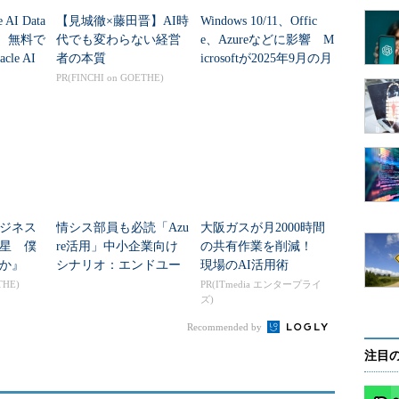
に
 AI Data
【見城徹×藤田晋】AI時
Windows 10/11、Offic
発表 無料で
代でも変わらない経営
e、Azureなどに影響 M
seへ取り込み、Azure SQL Databaseに対応する任意の言
le AI
者の本質
icrosoftが2025年9月の月
情報のクエリと分析を行えるようになる。
例セキュリティ更新...
PR(FINCHI on GOETHE)
「Azure Stream Analytics」や「Visual
などのJSONを生成するサービス、Azure DocumentDBや
マットでデータを保存するシステムの利用者が、Azure
タのクエリや分析を行いたいシーンに向く。
ジネス
情シス部員も必読「Azu
大阪ガスが月2000時間
星 僕
re活用」中小企業向け
の共有作業を削減！
か』
シナリオ：エンドユー
現場のAI活用術
と、JSONテキストとして保存されたスキーマレス
ザー提案の基本
THE)
PR(ITmedia エンタープライ
せられるようになる。データベースへ、リレーショ
ズ)
も保存してクエリする必要がある場合や、NoSQL
Recommended by
ータモデルをシンプルにしたい場合に向く。
注目