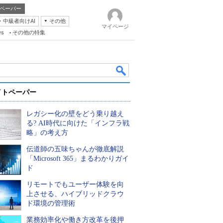
ペーパー
・中級者向けAI
その他
マイページ
ws
その他の特集
イトペーパー
レガシー化の壁をどう乗り越え
る? AI時代に向けた「インフラ戦
略」の考え方
伝道師の五味ちゃんが徹底解説
k
「Microsoft 365」まるわかりガイ
ド
リモートでもユーザー体験を向
上させる、ハイブリッドクラウ
ド環境の管理術
業務効率化や働き方改革を後押