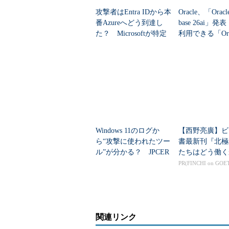
JSONデータを簡単に統合可能
攻撃者はEntra IDから本
Oracle、「Oracle
番Azureへどう到達し
base 26ai」
JSONデータをAzure SQL Databa
た？ Microsoftが特定
利用できる「Orac
語やツールを使って、ロードされた
した全手口
Databa...
例えば、モバイルデバイスやセンサーデバイス、
Studio Application Insight」
「MongoDB」などのJSONフォー
SQL Database上でJSONデー
データモデルをシンプルに
Windows 11のログか
【西野亮廣】ビ
ら“攻撃に使われたツー
書最新刊『北極
ル”が分かる？ JPCER
たちはどう働く
構造化されたリレーショナルデータ
T/CCの無料分析シート
PR(FINCHI on GOE
データを、同じテーブルに組み合わ
ナルデータと半構造化データのどちら
データプラットフォームのようにデ
関連リンク