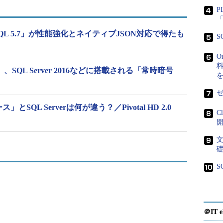
re SQL Database
P
「
なるのか
QL 5.7」が性能強化とネイティブJSON対応で得たも
S
、JSONを使用するサービスと簡単に統合できるようになる。例
O
対応、HTML5／JavaScriptシングルページアプリ
料
Tools」、SQL Server 2016などに搭載される「常時暗号
ータを含む「Azure DocumentDB」などの
換を行うワークロードや、各種のシステムやサービス
ゼ
分析するといったシーンに適用できる。
」とSQL Serverは何が違う？／Pivotal HD 2.0
C
ビスとのデータ連携を容易に
ervices」など、JSONフォーマットでデータを交換する
tJS」「D3.js」「JQuery」などのJSONを利用するコン
S
しいJSON機能により、Azure SQL Database
Nフォーマットで抽出し、現代的なサービスやアプリケ
＠IT e