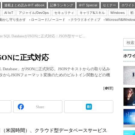
連載まとめ読み＠IT eBook
記事ランキング
＠IT Special
セミナー
ホワイト
AI IoT
アジャイル/DevOps
セキュリティ
キャリア&スキル
Windows
初
り動かし守り生かす
ローコード/ノーコード
クラウドネイティブ
Microsoft&Windo
Server & Storage
HTML5 + UX
ure SQL DatabaseがJSONに正式対応：JSON型サービ...
Smart & Social
Coding Edge
eがJSONに正式対応
ホワ
Java Agile
 Database」がJSONに正式対応。JSONテキストからの取り込み
Database Expert
タからJSONフォーマット変換のためのビルトイン関数などの機
Linux ＆ OSS
[
＠IT
]
Master of IP Networ
Security & Trust
Share
Test & Tools
Insider.NET
4日（米国時間）、クラウド型データベースサービス
ブログ