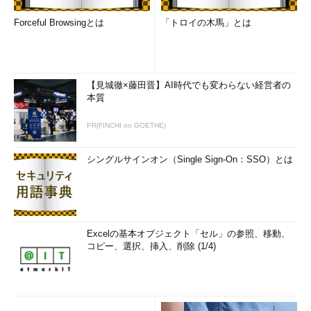
ールを用いて必ずセキュリティテストを組み入れるようにすれ
Forceful Browsingとは
「トロイの木馬」とは
ば、脆弱性の数自体を減らせるだけでなく、万一公開後に脆弱性
が発覚した際の対応もプロアクティブになるという。一般に、セ
キュリティの問題が発覚した場合のコストは、後の段階になるほ
ど大きくなる。
セキュリティテストの自動化により、セキュリテ
【見城徹×藤田晋】AI時代でも変わらない経営者の
ィ面での改善はもちろんのこと、手戻りや修正に要するコストの
本質
削減も見込めるというわけだ
。
PR(FINCHI on GOETHE)
また、シノプシスのソフトウェア イ
ンテグリティ グループでプリンシパル
シングルサインオン（Single Sign-On：SSO）とは
セキュリティエンジニアを務めるクリス
トファー・クラーク氏は、「こうしたプ
ロセスを実現するには、テストを実践す
るツールと同時に、ベースラインとなる
ガイダンスや標準も重要な役割を果た
Excelの基本オブジェクト「セル」の参照、移動、
す」と説明する。「米国の場合、自動車
コピー、選択、挿入、削除 (1/4)
業界ではSAE Internationalが、セーフティを構成する一要素とし
てセキュリティを捉え、ガイダンス作成に取り組んでおり、医療
関連ではFDA（Food and Drug Administration）などが、患者の
プライバシー保護も視野に入れた標準作りに取り組んでいる。シ