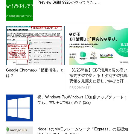
IoTも、まさに当時のマイクロソフトと同じような段階にあ
Preview Build 9926がやってきた ...
る。かつてのCode RedやNimdaのようなコンピュータウイルス
による“危機”を繰り返さないためにも、「
組み込み機器や車、医
療機器など、あらゆる業界がセキュリティを理解する必要があ
る
」（クラーク氏）。シノプシスではその理解を促すべく、セキ
ュリティ実装を支援するテクノロジーやサービス、トレーニング
を提供するとともに、コミュニティー作りにも取り組んでいくと
いう。
見た目は家電でも実態はソフトウェア、食品と
同様に「中身の確認」を
Google Chromeの「拡張機能」と
【8/25開催】CBT活用と質の高い
は？
探究学習で変わる！次期学習指導
要領を見据えた新しい学びと評価
のカタチ【オンラインイベ...
PR(COMPASS)
祝、Windows 7のWindows 10無償アップグレード！
でも、古いPCで動くの？ (1/2)
Node.jsのMVCフレームワーク「Express」の基礎知