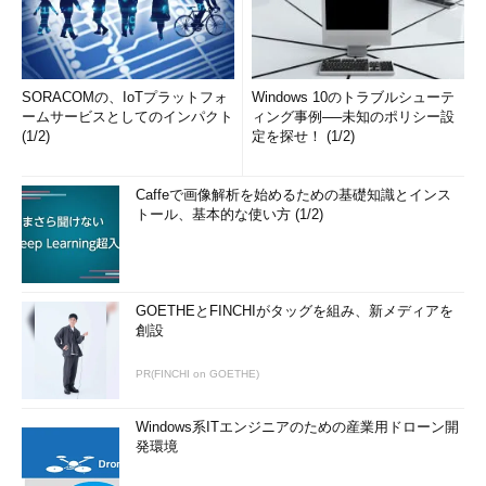
SORACOMの、IoTプラットフォ
Windows 10のトラブルシューテ
ームサービスとしてのインパクト
ィング事例──未知のポリシー設
(1/2)
定を探せ！ (1/2)
Caffeで画像解析を始めるための基礎知識とインス
トール、基本的な使い方 (1/2)
GOETHEとFINCHIがタッグを組み、新メディアを
創設
PR(FINCHI on GOETHE)
Windows系ITエンジニアのための産業用ドローン開
発環境