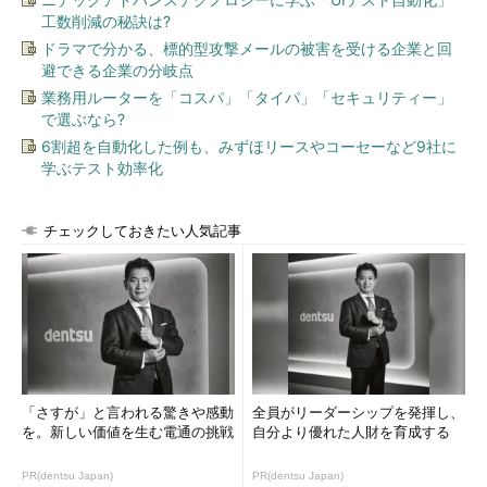
し、アジャイルやCI／CDといった潮流が生まれつつあるが、そ
工数削減の秘訣は?
のプロセスの中に“セキュリティテスト”というステップを自動化
ドラマで分かる、標的型攻撃メールの被害を受ける企業と回
された形で組み入れていくことが重要だ」と述べる。
避できる企業の分岐点
業務用ルーターを「コスパ」「タイパ」「セキュリティー」
ここでのポイントは「
自動化
」だ。そもそも、アジャイル開発
で選ぶなら?
やDevOpsといった開発スタイルにおいて、テスト自動化はアプ
6割超を自動化した例も、みずほリースやコーセーなど9社に
リケーションの品質を向上させ、迅速なビジネス成長を左右する
学ぶテスト効率化
上で不可欠な要素だ。こうした開発スタイルの中でセキュリティ
も同様に自動化していくことが、脅威に対抗するだけでなく、ビ
ジネスの価値を高める上でも重要だとシノプシスは考えている。
チェックしておきたい人気記事
「
セキュリティも含めたあらゆる要素を自動的にテストする仕
組みを、開発プロセスの中に埋め込んでいかなければならない
」
（クエールマン氏）
また、セキュリティテストの自動化は、インフラ構成管理を自
動化するInfrastructre as a Code（IaaC）を実践する際にも有効
「さすが」と言われる驚きや感動
全員がリーダーシップを発揮し、
だ。シノプシス セキュリティ ソリューション リージョナルセー
を。新しい価値を生む電通の挑戦
自分より優れた人財を育成する
ルスマネジャーのミシェル・マチューロ氏は、次のように付け加
える。「さまざまなオーケストレーションツールとテストツール
PR(dentsu Japan)
PR(dentsu Japan)