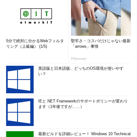
ノプシスは、そのいずれにも協力している」（同氏）米
Underwriters Laboratories（以下、UL）も、製品の安全性に関
する標準作成と試験に当たる組織の1つだ。「こうしたコミュニ
ティーと密に連携しながら、標準作りとそれに基づく認証制度を
展開していくことが重要だと考えている」（クエールマン氏）。
5分で絶対に分かるWebフィルタ
堅牢さ・コスパだけじゃない最新
リング（上級編） (1/5)
「arrows」事情
関連記事：
IoTデバイスのセキュリティを高める「UL CAP」とは
PR(arrows)
ITシステムのセキュリティの歴史を振り返ってみると、
1990
年代後半、ITの世界でセキュリティを重視するベンダーはほとん
英語版と日本語版、どっちのOS環境が使いやす
い？
ど存在しなかった
。クエールマン氏は当時について、「あのころ
はマイクロソフトもひどいものだった。しかし、さまざまな危機
を経験したことで、同社は変わった」と振り返る。新機能の追加
よりもセキュリティ対策を重視するように指示したビル・ゲイツ
IEと.NET Frameworkのサポートポリシーが変わり
氏のメモをきっかけに、同社のセキュリティに対する姿勢が大き
ます（1年後ですが……）
く変わり、セキュアなソフトウェア開発サイクルを導入するとと
もに、リリース後に発見された脆弱性を修正する定期的なパッチ
リリースの仕組みを整えてきたことは、周知の通りだ。
最新ビルドを詳細レビュー！ Windows 10 Technical