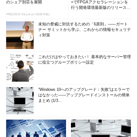
のシェア別荘を展開
+でFPGAアクセラレーションを
行う開発環境最新版のリリースを
発表
PR(COCO VILLA on GOETHE)
未知の脅威に対抗するための「6原則」――ガート
ナー サミットから学ぶ、これからの情報セキュリテ
ィ対策
これだけはやっておきたい！ 基本的なサーバー管理
に役立つグループポリシー設定
“Windows 10へのアップグレード：失敗”はエラーで
はなかった――アップグレードインストールの簡単
まとめ (1/3...