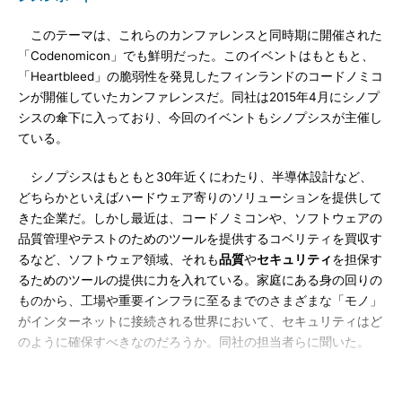
このテーマは、これらのカンファレンスと同時期に開催された
「Codenomicon」でも鮮明だった。このイベントはもともと、
「Heartbleed」の脆弱性を発見したフィンランドのコードノミコ
ンが開催していたカンファレンスだ。同社は2015年4月にシノプ
シスの傘下に入っており、今回のイベントもシノプシスが主催し
ている。
シノプシスはもともと30年近くにわたり、半導体設計など、
どちらかといえばハードウェア寄りのソリューションを提供して
きた企業だ。しかし最近は、コードノミコンや、ソフトウェアの
品質管理やテストのためのツールを提供するコベリティを買収す
るなど、ソフトウェア領域、それも
品質
や
セキュリティ
を担保す
るためのツールの提供に力を入れている。家庭にある身の回りの
ものから、工場や重要インフラに至るまでのさまざまな「モノ」
がインターネットに接続される世界において、セキュリティはど
のように確保すべきなのだろうか。同社の担当者らに聞いた。
DevOpsやCI／CDの潮流とともに、セキュリティテストも