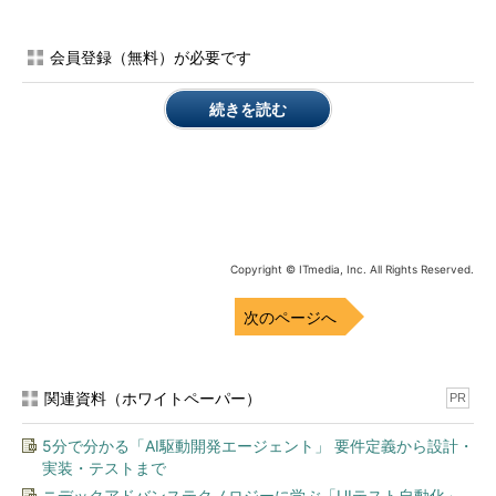
開発プロセスの一環に
身近な電化製品も車も医療機器も、形あるハードウェアのほと
会員登録（無料）が必要です
んどは、今やソフトウェアによってコントロールされている。そ
のため、これらに搭載されているソフトウェアの安全性を確保す
続きを読む
ることは、情報や金銭のみならず、人命や健康にも関わりかねな
い重要な問題だ。
シノプシスのソフトウェア インテグ
リティ グループでシニアバイスプレジ
デント兼ゼネラルマネジャーを務めるア
ンドレアス・クエールマン氏は、「こう
Copyright © ITmedia, Inc. All Rights Reserved.
した機器に搭載されるソフトウェア開発
次のページへ
においても、ITシステム同様、新機能の
追加などが優先されがちだった」とした
シノプシス ソフトウェア イン
上で、「品質と同様に、セキュリティも
テグリティ グループ シニアバ
関連資料（ホワイトペーパー）
開発のプロセスに組み込み、あらゆるス
PR
イスプレジデント兼ゼネラル
テップでテストを実施する必要がある。
マネジャー アンドレアス・ク
5分で分かる「AI駆動開発エージェント」 要件定義から設計・
ソフトウェア開発の現場では、従来型の
エールマン氏
実装・テストまで
ウォーターフォール型開発が限界に直面
ニデックアドバンステクノロジーに学ぶ「UIテスト自動化」