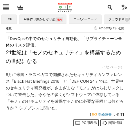
TOP
AIを作り動かし守り生かす
ロー/ノーコード
クラウドネイ
連載
2016年9月2日 公開
「DevOpsの中でのセキュリティ自動化」「サプライチェーン全
体のリスク評価」
21世紀は「モノのセキュリティ」を構築するため
の世紀になる
（1/2 ページ）
8月に米国・ラスベガスで開催されたセキュリティカンファレン
ス「Black Hat Briefings 2016」と「DEF CON 24」では、世界中
のセキュリティ研究者が、さまざまな「モノ」がはらむリスクに
ついて警告した。今やその多くがソフトウェアに依存している
「モノ」のセキュリティを確保するために必要な事柄とは何だろ
うか？ シノプシスに聞いた。
[
高橋睦美
，＠IT]
PC用表示
関連情報