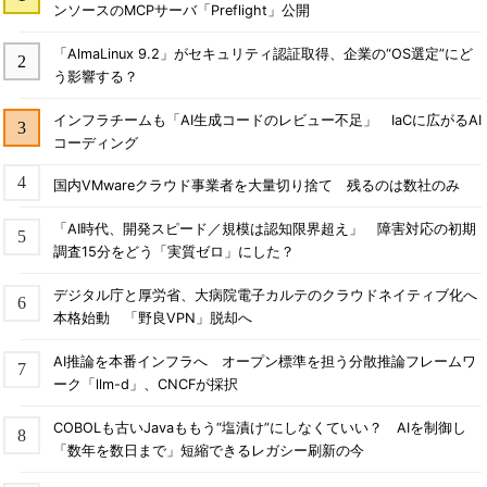
ンソースのMCPサーバ「Preflight」公開
「AlmaLinux 9.2」がセキュリティ認証取得、企業の“OS選定”にど
う影響する？
インフラチームも「AI生成コードのレビュー不足」 IaCに広がるAI
コーディング
国内VMwareクラウド事業者を大量切り捨て 残るのは数社のみ
「AI時代、開発スピード／規模は認知限界超え」 障害対応の初期
調査15分をどう「実質ゼロ」にした？
デジタル庁と厚労省、大病院電子カルテのクラウドネイティブ化へ
本格始動 「野良VPN」脱却へ
AI推論を本番インフラへ オープン標準を担う分散推論フレームワ
ーク「llm-d」、CNCFが採択
COBOLも古いJavaももう“塩漬け”にしなくていい？ AIを制御し
「数年を数日まで」短縮できるレガシー刷新の今