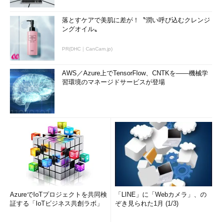
落とすケアで美肌に差が！〝潤い呼び込むクレンジ
ングオイル〟
PR(DHC｜CanCam.jp)
AWS／Azure上でTensorFlow、CNTKを――機械学
習環境のマネージドサービスが登場
AzureでIoTプロジェクトを共同検
「LINE」に「Webカメラ」、の
証する「IoTビジネス共創ラボ」
ぞき見られた1月 (1/3)