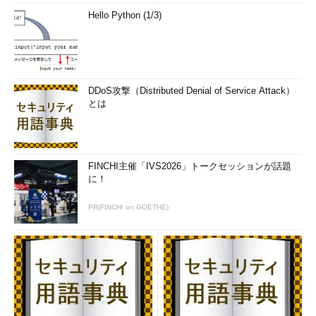
を統合することで、IaaCやCI／CDの中で厳密なセキュリティを
Hello Python (1/3)
実装できるようになる。それも、より短いサイクルでだ」（マチ
ューロ氏）。
シノプシスではこうした開発手法を
「ソフトウェア・サインオフ」と表現し
DDoS攻撃（Distributed Denial of Service Attack）
ている。ソフトウェア開発時、マイルス
とは
トーンごとに一定のクオリティやセキュ
リティを満たしているかどうかのテスト
を自動的に実行し、それをクリアしなけ
れば次のステップには進めないようにす
FINCHI主催「IVS2026」トークセッションが話題
に！
る、というイメージだ。同社が提供する
シノプシス セキュリティ ソリ
ソフトウェアの静的解析ツールである
ューション リージョナルセー
PR(FINCHI on GOETHE)
「Coverity」や、Webアプリケーション
ルスマネジャー ミシェル・マ
の動的解析を行う「Seeker」といった
チューロ氏
ツールも、既存のITシステムやWebアプ
リケーションだけでなく、IoTや組み込み機器を対象にソフトウ
ェア・サインオフを支援する機能を備えている。
DevOpsを実践して頻繁にリリースを繰り返す際、こうしたツ