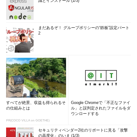
識とインストール (1/3)
まだあるぞ！ グループポリシーの“鉄板”設定パート
2
すべてが絶景、収益も得られるそ
Google Chromeで「不正なファイ
の仕組みとは
ル」と誤判定されたファイルをダ
ウンロードする
PR(COCO VILLA on GOETHE)
セキュリティベンダー2社のリポートに見る「攻撃
の高度化」のいま (1/3)