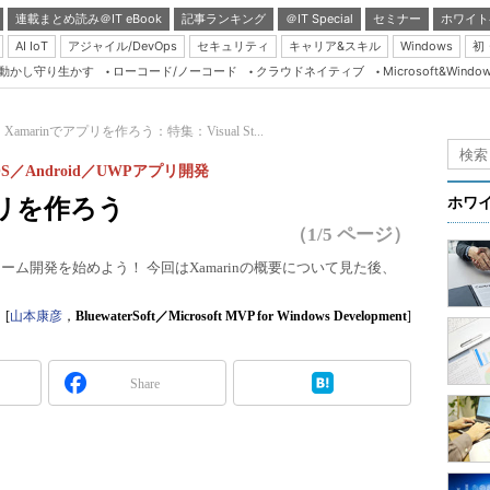
連載まとめ読み＠IT eBook
記事ランキング
＠IT Special
セミナー
ホワイト
AI IoT
アジャイル/DevOps
セキュリティ
キャリア&スキル
Windows
初
り動かし守り生かす
ローコード/ノーコード
クラウドネイティブ
Microsoft&Windo
Server & Storage
HTML5 + UX
Xamarinでアプリを作ろう：特集：Visual St...
Smart & Social
るiOS／Android／UWPアプリ開発
Coding Edge
プリを作ろう
ホワ
Java Agile
（1/5 ページ）
Database Expert
ラットフォーム開発を始めよう！ 今回はXamarinの概要について見た後、
Linux ＆ OSS
[
山本康彦
，
BluewaterSoft／Microsoft MVP for Windows Development
]
Master of IP Networ
Security & Trust
Share
Test & Tools
Insider.NET
ブログ