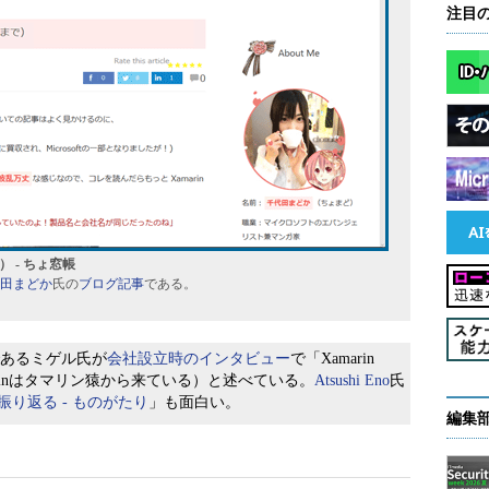
注目
） - ちょ窓帳
田まどか
氏の
ブログ記事
である。
者であるミゲル氏が
会社設立時のインタビュー
で「Xamarin
ey.」（Xamarinはタマリン猿から来ている）と述べている。
Atsushi Eno
氏
史を振り返る - ものがたり
」も面白い。
編集