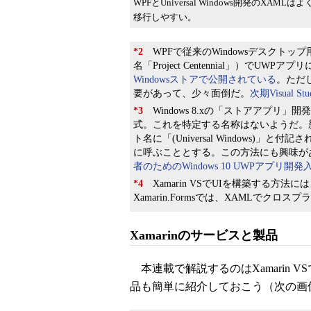
WPFとUniversal Windows開発のXAML
移行しやすい。
*2
WPFで従来のWindowsデスクトッ
名「Project Centennial」）でUWPアプ
Windowsストアで公開されている
。ただ
要があって、少々面倒だ。
次期Visual 
*3
Windows 8.xの「ストアアプリ
式。これを特定する名称はないようだ。
ト名に「(Universal Windows)」と付
に呼ぶこととする。この方法にも興味が
者のためのWindows 10 UWPアプリ開
*4
Xamarin VSでUIを構築する方法には、
Xamarin.Formsでは、XAMLでクロ
Xamarinのサービスと製品
本連載で解説するのはXamarin V
品も簡単に紹介しておこう（次の画