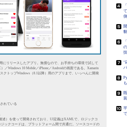
側
開
貌
「
“
Evolve」用にリリースしたアプリ。無償なので、お手持ちの環境で試して
ndows 10 Mobile／iPhone／Androidの画面である。Xamarin
トップWindows（8.1以降）用のアプリまで、いっぺんに開発
P
既
開されている
で
。
n.Forms（後述）を使って開発されており、UI定義はXAMLで、ロジックコ
なロジックコードは、プラットフォーム間で共通だ。ソースコードの