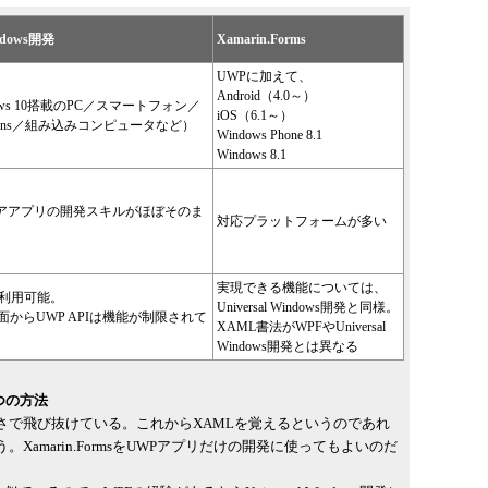
indows開発
Xamarin.Forms
UWPに加えて、
Android（4.0～）
ows 10搭載のPC／スマートフォン／
iOS（6.1～）
loLens／組み込みコンピュータなど）
Windows Phone 8.1
Windows 8.1
ストアアプリの開発スキルがほぼそのま
対応プラットフォームが多い
実現できる機能については、
のみ利用可能。
Universal Windows開発と同様。
からUWP APIは機能が制限されて
XAML書法がWPFやUniversal
Windows開発とは異なる
つの方法
ームの多さで飛び抜けている。これからXAMLを覚えるというのであれ
ろう。Xamarin.FormsをUWPアプリだけの開発に使ってもよいのだ