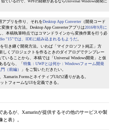
はよく似ているので、WPFの経験があるならUniversal Windows開発に
プ用アプリを作り、それを
Desktop App Converter
（開発コード
リに変換する方法。Desktop App Converterアプリは
2016年9月に
し、本稿執筆時点ではコマンドラインから変換作業を行う必
Studio “15”では、IDEに組み込まれるもようだ
。
」開発を引き継ぐ開発方法。いわば「マイクロソフト純正」方
新しくプロジェクトを作るときのダイアログでテンプレー
記されていることから、本稿では「Universal Windows開発」と仮
あるなら、「
特集：UWPとは何か：Windowsフォーム開発
発入門（前編）
」をご覧いただきたい。
Xamarin.FormsとネイティブUIの2通りがある。
スプラットフォームなUIを定義できる。
Sであるが、Xamarinが提供するその他のサービスや製
像と表）。