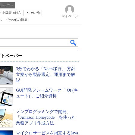
ペーパー
・中級者向けAI
その他
マイページ
ws
その他の特集
イトペーパー
3分でわかる「Notes移行」 方針
立案から製品選定、運用まで解
説
GUI開発フレームワーク「 Qt (キ
k
ュート) 」ご紹介資料
ノンプログラミングで開発、
「Amazon Honeycode」を使った
業務アプリ作成方法
マイクロサービスを補完するJava