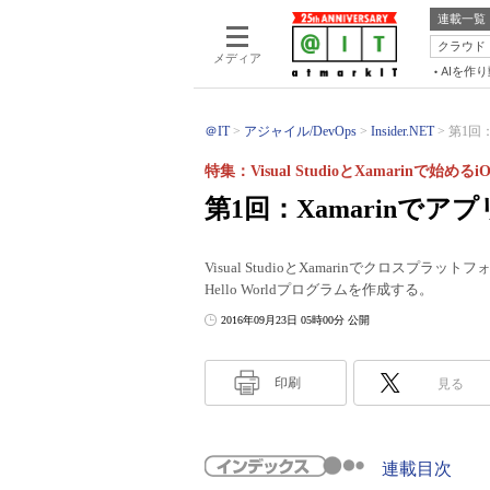
連載一覧
クラウド
メディア
AIを作
＠IT
アジャイル/DevOps
Insider.NET
第1回：
特集：Visual StudioとXamarinで始め
第1回：Xamarinでア
Visual StudioとXamarinでクロスプ
Hello Worldプログラムを作成する。
2016年09月23日 05時00分 公開
印刷
見る
連載目次