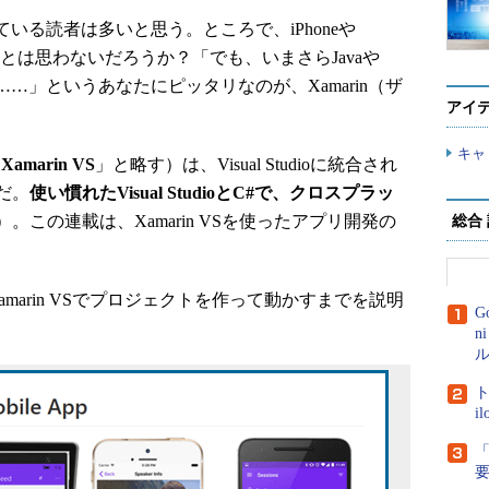
ている読者は多いと思う。ところで、iPhoneや
たいとは思わないだろうか？「でも、いまさらJavaや
えるのは……」というあなたにピッタリなのが、Xamarin（ザ
アイ
キャ
「
Xamarin VS
」と略す）は、Visual Studioに統合され
だ。
使い慣れたVisual StudioとC#で、クロスプラッ
。この連載は、Xamarin VSを使ったアプリ開発の
総合
amarin VSでプロジェクトを作って動かすまでを説明
G
n
ル
ト
i
「