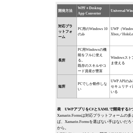
WPF＋Desktop
開発方法
Universal W
App Converter
対応プラ
PC用のWindows 10
UWP（Wind
ットフォ
のみ
Xbox／Ho
ーム
PC用Windowsの機
能をフルに使え
Windows
長所
る。
ま使える
既存のスキルやコ
ード資産が豊富
UWP API
PCでしか動作しな
短所
セキュリティ面
い
いる
表 UWPアプリをC#とXAMLで開発する3
Xamarin.Formsは対応プラットフォ
ば、Xamarin.Formsを選ばない手はないだ
から。