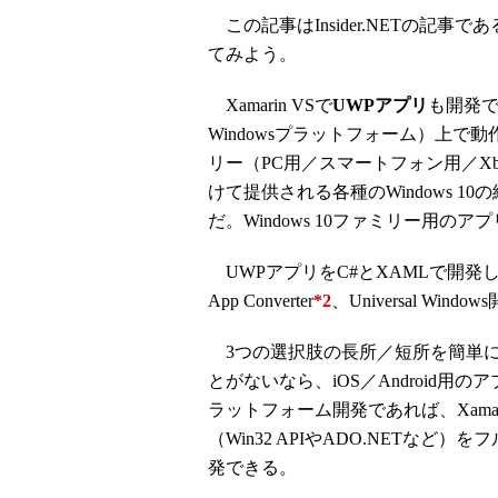
この記事はInsider.NETの記事であ
てみよう。
Xamarin VSで
UWPアプリ
も開発で
Windowsプラットフォーム）上で動作
リー（PC用／スマートフォン用／Xbo
けて提供される各種のWindows 
だ。Windows 10ファミリー用のアプ
UWPアプリをC#とXAMLで開発しよ
App Converter
*2
、Universal Window
3つの選択肢の長所／短所を簡単に
とがないなら、iOS／Android用
ラットフォーム開発であれば、Xamari
（Win32 APIやADO.NETなど
発できる。