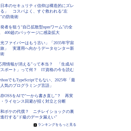
「日本のセキュリティ信仰は構造的にズレ
てる」 コスパよく、すぐ救われる“左
”の防衛術
発者を狙う“自己拡散型npmワーム”の全
 400超のパッケージに感染拡大
光ファイバーはもう古い」「2035年宇宙
の旅」 実運用へ向かうデータセンター新
技術
応用情報が消える”って本当？ 「生成AI
パスポート」って何？ IT資格の今を読む
ythonでもTypeScriptでもない、2025年「最
も人気のプログラミング言語」
存OSSをAIで“一から書き直し”？ 再実
装・ライセンス回避が招く対立と分断
平和ボケの代償？ ニチレイショックの裏
進行する“ド級のデータ漏えい”
»
ランキングをもっと見る