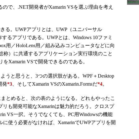
るので、.NET開発者がXamarin VSを選ぶ理由を考え
きる。UWPアプリとは、UWP（ユニバーサル
するアプリである。UWPとは、Windows 10ファミ
x用／HoloLens用／組み込みコンピュータなどに向
10の総称）に共通するアプリケーション実行環境のこと
リをXamarin VSで開発できるのである。
うと思うと、3つの選択肢がある。WPF＋Desktop
s開発
*3
、そしてXamarin VSのXamarin.Formsだ
*4
。
まとめると、次の表のようになる。どれもやったこ
のアプリも開発可能なXamarinは魅力的だろう。クロスプ
n VS一択。そうでなくても、PC用Windowsの機能
）をフルに使う必要がなければ、XamarinでUWPアプリを開