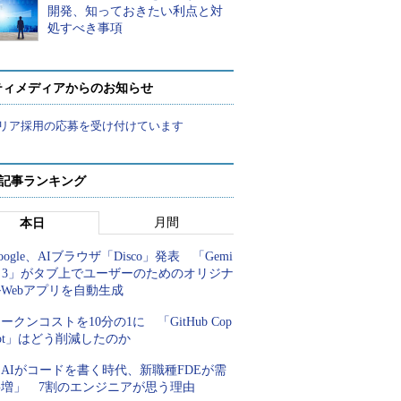
開発、知っておきたい利点と対
処すべき事項
ティメディアからのお知らせ
リア採用の応募を受け付けています
 記事ランキング
月間
本日
oogle、AIブラウザ「Disco」発表 「Gemi
i 3」がタブ上でユーザーのためのオリジナ
Webアプリを自動生成
ークンコストを10分の1に 「GitHub Cop
lot」はどう削減したのか
AIがコードを書く時代、新職種FDEが需
要増」 7割のエンジニアが思う理由