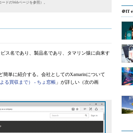
ードのWebページを参照）。
＠IT e
サービス名であり、製品名であり、タマリン猿に由来す
単に紹介する。会社としてのXamarinについて
ftによる買収まで） - ちょ窓帳
」が詳しい（次の画