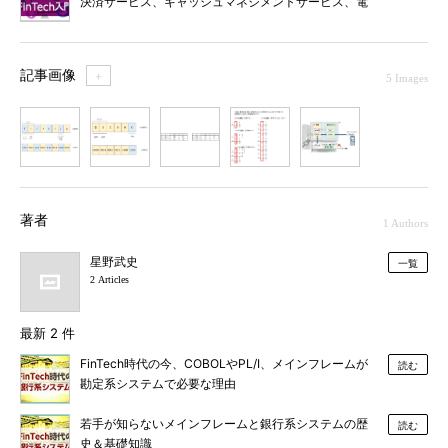
決済サービス、キャッシュマネジメントサービス、電
子記録債権、XML電文、国際ローバリュー送金、そし
て規制改正
記事画像
＋
5 Images
1
2
3
4
5
著者
1 Authors
星野武史
一覧
2 Articles
最新 2 件
FinTech時代の今、COBOLやPL/I、メインフレームが
読む
勘定系システムで必要な理由
若手が知らないメインフレームと銀行系システムの歴
読む
史＆基礎知識