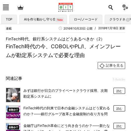
TOP
AIを作り動かし守り生かす
ロー/ノーコード
クラウドネイ
2018年1月18日 更新
連載
2016年10月20日 公開
FinTech時代、銀行系システムはどうあるべきか（2）
FinTech時代の今、COBOLやPL/I、メインフレー
ムが勘定系システムで必要な理由
記事を見る
関連記事
3 Articles
みずほ銀行が日立のプライベートクラウド採用、次期
読む
勘定系システムに
FinTech時代の到来で日本の金融システムはどう変わる
読む
のか？――銀行グループ改革と金融規制の在り方を問
う
金融庁はFinTech革命にどう向き合うのか？――新たな
読む