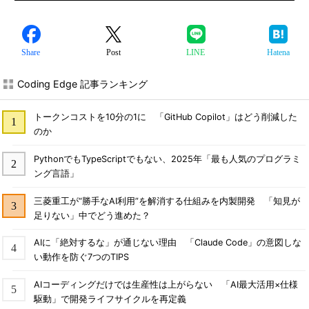
Share
Post
LINE
Hatena
Coding Edge 記事ランキング
トークンコストを10分の1に 「GitHub Copilot」はどう削減した
のか
PythonでもTypeScriptでもない、2025年「最も人気のプログラミ
ング言語」
三菱重工が“勝手なAI利用”を解消する仕組みを内製開発 「知見が
足りない」中でどう進めた？
AIに「絶対するな」が通じない理由 「Claude Code」の意図しな
い動作を防ぐ7つのTIPS
AIコーディングだけでは生産性は上がらない 「AI最大活用×仕様
駆動」で開発ライフサイクルを再定義