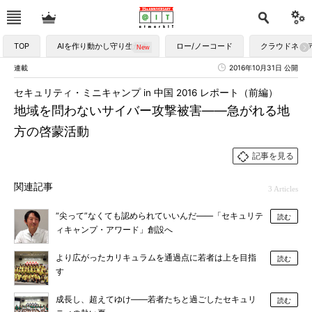
TOP
AIを作り動かし守り生かす
ロー/ノーコード
クラウドネイ
連載
2016年10月31日 公開
セキュリティ・ミニキャンプ in 中国 2016 レポート（前編）
地域を問わないサイバー攻撃被害――急がれる地
方の啓蒙活動
記事を見る
関連記事
3 Articles
“尖って”なくても認められていいんだ――「セキュリテ
読む
ィキャンプ・アワード」創設へ
より広がったカリキュラムを通過点に若者は上を目指
読む
す
成長し、超えてゆけ――若者たちと過ごしたセキュリ
読む