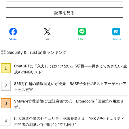
記事を見る
Share
Post
LINE
Hatena
Security & Trust 記事ランキング
ChatGPTに「入力してはいけない」5項目――押さえておきたい“生
成AIのNGリスト”
885万件超の情報漏えいが発覚 BASE子会社のEストアーが不正ア
クセス被害
VMware管理基盤に“認証突破”の穴 Broadcom「回避策を用意せ
ず」
巨大製造企業のセキュリティ意識を変えよ YKK APセキュリティ
担当者の泥臭い“仕掛け”と“立ち回り”