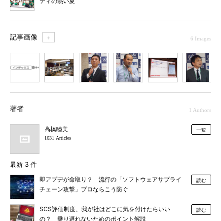
ティの熱い夏
記事画像
＋
6 Images
1
2
3
4
5
6
著者
1 Authors
高橋睦美
一覧
1631 Articles
最新 3 件
即アプデが命取り？ 流行の「ソフトウェアサプライ
読む
チェーン攻撃」プロならこう防ぐ
SCS評価制度、我が社はどこに気を付けたらいい
読む
の？ 乗り遅れないためのポイント解説