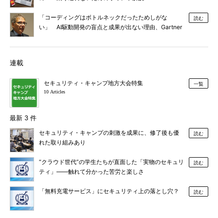
「コーディングはボトルネックだったためしがな
読む
い」 AI駆動開発の盲点と成果が出ない理由、Gartner
が明かす
連載
セキュリティ・キャンプ地方大会特集
一覧
10 Articles
最新 3 件
セキュリティ・キャンプの刺激を成果に、修了後も優
読む
れた取り組みあり
“クラウド世代”の学生たちが直面した「実物のセキュリ
読む
ティ」――触れて分かった苦労と楽しさ
「無料充電サービス」にセキュリティ上の落とし穴？
読む