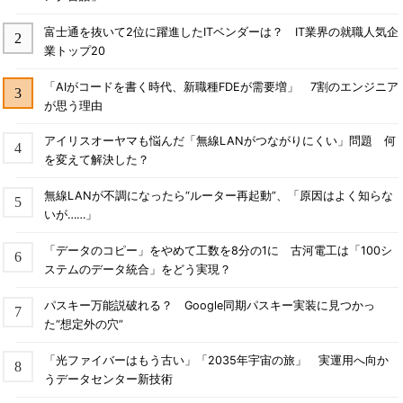
富士通を抜いて2位に躍進したITベンダーは？ IT業界の就職人気企
業トップ20
「AIがコードを書く時代、新職種FDEが需要増」 7割のエンジニア
が思う理由
アイリスオーヤマも悩んだ「無線LANがつながりにくい」問題 何
を変えて解決した？
無線LANが不調になったら“ルーター再起動”、「原因はよく知らな
いが……」
「データのコピー」をやめて工数を8分の1に 古河電工は「100シ
ステムのデータ統合」をどう実現？
パスキー万能説破れる？ Google同期パスキー実装に見つかっ
た“想定外の穴”
「光ファイバーはもう古い」「2035年宇宙の旅」 実運用へ向か
うデータセンター新技術