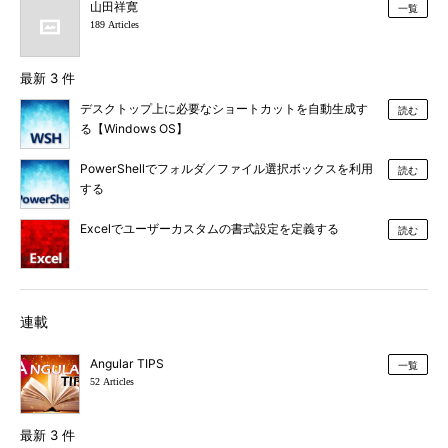
山田祥寛
一覧
189 Articles
最新 3 件
デスクトップ上に必要なショートカットを自動生成す
読む
る【Windows OS】
PowerShellでフォルダ／ファイル選択ボックスを利用
読む
する
Excelでユーザーカスタムの書式設定を定義する
読む
連載
Angular TIPS
一覧
52 Articles
最新 3 件