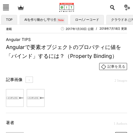
TOP
AIを作り動かし守り生かす
ロー/ノーコード
クラウドネイ
2018年7月18日 更新
連載
2017年1月30日 公開
Angular TIPS
Angularで要素オブジェクトのプロパティに値を
「バインド」するには？（Property Binding）
記事を見る
記事画像
＋
2 Images
1
2
著者
1 Authors