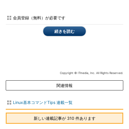
-d コマン
コマンド名に対応する記憶を削除する
ド名
会員登録（無料）が必要です
-t コマン
コマンド名に対応するパス名を表示する
ド名
-p パス名
コマンド名に対応するフルパス名を登録する
続きを読む
コマンド
名
-l
現在の記憶内容を「hash -p パス名 コマンド名」という書式で出力
する（出力を保存しておくとスクリプトとして実行できる）
目次に戻る
Copyright © ITmedia, Inc. All Rights Reserved.
ハッシュテーブルを表示する
関連情報
「
type
」コマンド（
本連載第13回参照
）を実行すると、「
<コ
Linux基本コマンドTips 連載一覧
マンド名> is hashed
」あるいは「
<コマンド名> はハッシュされ
ています
」と表示されることがあります。これは、Bashが既に
このコマンドの位置を記憶している、従って環境変数PATHのデ
新しい連載記事が 310 件あります
ィレクトリを検索せずにその位置にあるコマンドを実行する、と