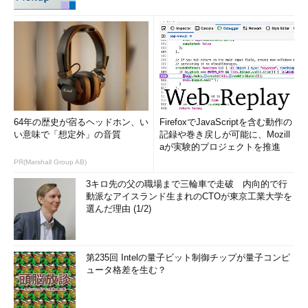
64年の歴史が宿るヘッドホン、い
FirefoxでJavaScriptを含む動作の
い意味で「想定外」の音質
記録や巻き戻しが可能に、Mozill
aが実験的プロジェクトを推進
PR(Marshall Group AB)
3キロ先の父の職場まで三輪車で走破 内向的で行
動派なアイスランド生まれのCTOが東京工業大学を
選んだ理由 (1/2)
第235回 Intelの量子ビット制御チップが量子コンピ
ュータ格差を生む？