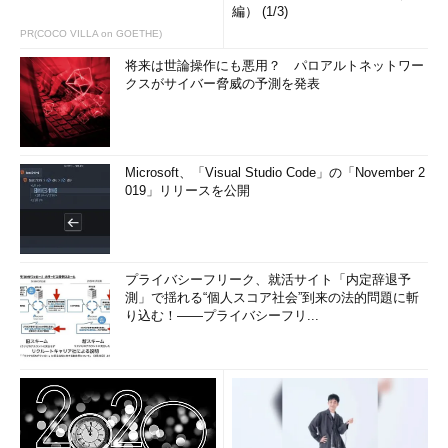
編） (1/3)
PR(COCO VILLA on GOETHE)
将来は世論操作にも悪用？ パロアルトネットワー
クスがサイバー脅威の予測を発表
Microsoft、「Visual Studio Code」の「November 2
019」リリースを公開
プライバシーフリーク、就活サイト「内定辞退予
測」で揺れる“個人スコア社会”到来の法的問題に斬
り込む！――プライバシーフリ...