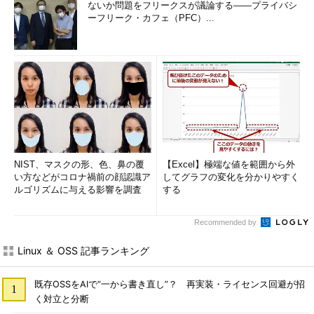
ないか問題をフリークスが議論する――プライバシ
ーフリーク・カフェ（PFC）...
NIST、マスクの形、色、鼻の覆
【Excel】極端な値を範囲から外
い方などがコロナ禍前の顔認識ア
してグラフの変化を分かりやすく
ルゴリズムに与える影響を調査
する
Recommended by
Linux ＆ OSS 記事ランキング
既存OSSをAIで“一から書き直し”？ 再実装・ライセンス回避が招
く対立と分断