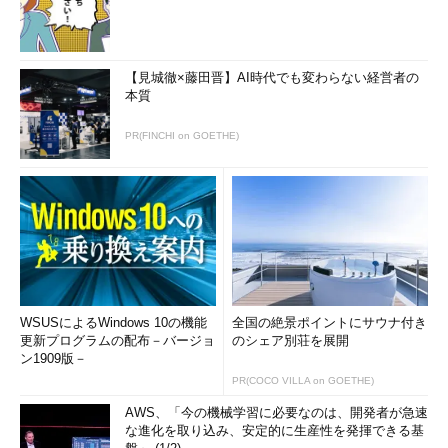
うなエラーが表示されました。
「
hash -d tree
」でハッシュテーブルからtreeコマンドの情報
を削除すると、「コマンドが見つかりませんでした」というエラ
【見城徹×藤田晋】AI時代でも変わらない経営者の
ーに変わることが分かります（
画面2
）。
本質
PR(FINCHI on GOETHE)
画面2
「hash -d tree」でtreeコマンドの情報を削除した
目次に戻る
WSUSによるWindows 10の機能
全国の絶景ポイントにサウナ付き
更新プログラムの配布－バージョ
のシェア別荘を展開
筆者紹介
ン1909版－
PR(COCO VILLA on GOETHE)
西村 めぐみ（にしむら めぐみ）
AWS、「今の機械学習に必要なのは、開発者が急速
な進化を取り込み、安定的に生産性を発揮できる基
PC-9801N／PC-386MからのDOSユーザー。1992年より生産管