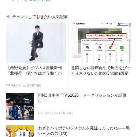
「
hash -d コマンド名
」で該当するコマンドの記憶を削除した
り、「
hash -r
」でテーブル全てを削除したりすることができま
チェックしておきたい人気記事
す。
コマンド実行例
hash -d コマンド名
（指定したコマンドの記憶を削除する）
【西野亮廣】ビジネス書最新刊
意図しない音声再生で周囲をびっ
『北極星 僕たちはどう働くか』
くりさせないためのChrome設定
hash -r
PR(FINCHI on GOETHE)
（ハッシュテーブルを削除する）
FINCHI主催「IVS2026」トークセッションが話題
に！
例えば、以下の
画面2
ではコマンドラインで「tree」と入力し
たところ、“「/usr/local/bin/tree」がない”というエラーメッセー
PR(FINCHI on GOETHE)
ジが表示されています。treeは手動で追加したコマンドで、
「rm」コマンドで削除したために「/usr/local/bin」には存在し
わざとハリボテのシステムを発注しましたね――黒
ませんが、ハッシュテーブルにパス情報が残っていたためこのよ
い三人の男 (1/3)