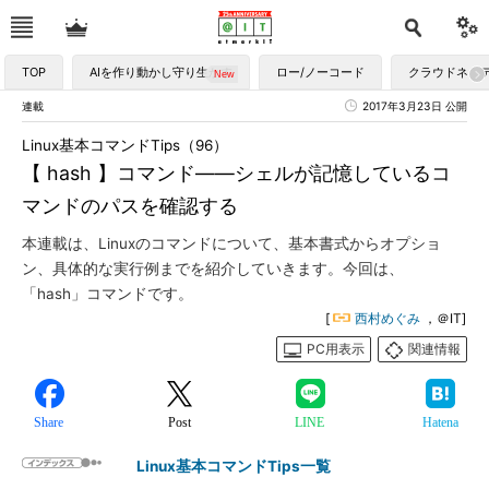
TOP
AIを作り動かし守り生かす
ロー/ノーコード
クラウドネイ
連載
2017年3月23日 公開
Linux基本コマンドTips（96）
【 hash 】コマンド――シェルが記憶しているコ
マンドのパスを確認する
本連載は、Linuxのコマンドについて、基本書式からオプショ
ン、具体的な実行例までを紹介していきます。今回は、
「hash」コマンドです。
[
西村めぐみ
，＠IT]
PC用表示
関連情報
Share
Post
LINE
Hatena
Linux基本コマンドTips一覧