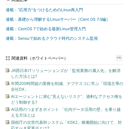
れる。
連載：“応用力”をつけるためのLinux再入門
コマンド実行例
連載：基礎から理解するLinuxサーバー［Cent OS 7.0編］
hash
連載：CentOS 7で始める最新Linux管理入門
連載：Sensuで始めるクラウド時代のシステム監視
（ハッシュテーブルに記憶されているパスを表示する）
hash -t コマンド名
関連資料（ホワイトペーパー）
PR
（コマンド名に対応する記憶内容を表示する）
JR西日本ITソリューションズが「監視業務の属人化」を解消
した方法とは?
年間200時間超の業務を削減、ナブテスコに学ぶ「現場主導の
目次に戻る
全社DX」
AIエージェントに潜む“見えないリスク”、過剰なアクセス権を
ハッシュテーブルをクリアする
どう制御する?
ハッシュテーブルは、通常、自動的にメンテナンスされます。
AI活用のつまずきポイント 「社内データ活用の壁」を乗り越
しかし、コマンドを削除したり、移動したりした影響などで「フ
える方法とは
ァイルは存在しないのに、ハッシュテーブルにだけ残っている」
国税庁の次世代基幹システム「KSK2」稼働開始に向けて、対
応すべき変更点とは?
といった現象が起こることがあります。このような場合には