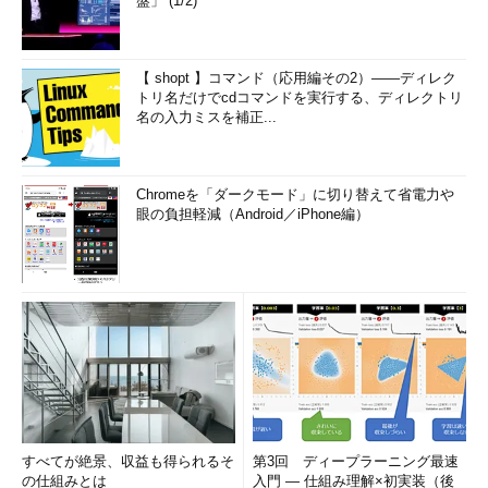
盤」 (1/2)
理のパッケージソフトウェアの開発およびサポート業務を担
当。のち退社し、専業ライターとして活動を開始。著書に『図
解でわかるLinux』『らぶらぶLinuxシリーズ』『はじめてでも
【 shopt 】コマンド（応用編その2）――ディレク
わかるSQLとデータ設計』『シェルの基本テクニック』など。
トリ名だけでcdコマンドを実行する、ディレクトリ
2011年より、地方自治体の在宅就業支援事業にてPC基礎および
名の入力ミスを補正...
Microsoft Office関連の教材作成およびeラーニング指導を担
当。
Chromeを「ダークモード」に切り替えて省電力や
眼の負担軽減（Android／iPhone編）
すべてが絶景、収益も得られるそ
第3回 ディープラーニング最速
の仕組みとは
入門 ― 仕組み理解×初実装（後