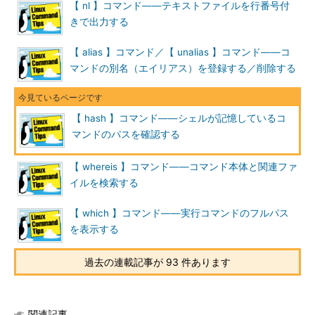
いう意味です。
【 nl 】コマンド――テキストファイルを行番号付
きで出力する
コマンドの位置を記憶している場所は「ハッシュテーブル」と
呼ばれ、hashコマンドでその内容を一覧表示できます。なお、
【 alias 】コマンド／【 unalias 】コマンド――コ
hashはBashのビルトインコマンドです。
マンドの別名（エイリアス）を登録する／削除する
「
hash
」だけを実行すると、ハッシュテーブルに記憶されて
いるパス名と、そのパスでコマンドを実行した回数が表示されま
【 hash 】コマンド――シェルが記憶しているコ
す。また、「
hash -t コマンド名
」を実行すると、コマンド名に
マンドのパスを確認する
対応するハッシュテーブルの記憶内容を確認することができます
（
画面1
）。複数のコマンドを同時に指定したい場合は、空白で
【 whereis 】コマンド――コマンド本体と関連ファ
区切ります。
イルを検索する
【 which 】コマンド――実行コマンドのフルパス
を表示する
過去の連載記事が 93 件あります
画面1
hash単独ではハッシュテーブルの内容が表示され、
「-t」オプションでコマンド名に対応する記憶内容が表示さ
関連記事