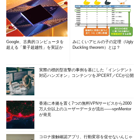
Google、古典的コンピュータを
みにくいアヒルの子の定理（Ugly
超える「量子超越性」を実証か
Duckling theorem）とは？
実際の標的型攻撃の事例を基にした「インシデント
対応ハンズオン」コンテンツをJPCERT／CCが公開
香港に本拠を置く7つの無料VPNサービスから2000
万人分以上のユーザーデータが流出――vpnMentor
が発見
コロナ接触確認アプリ、行動変容を促せないんじゃ