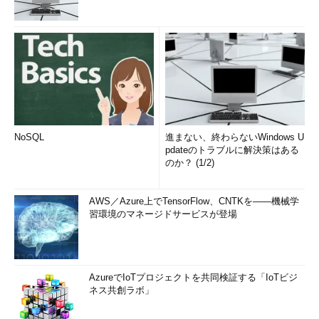
NoSQL
進まない、終わらないWindows U
pdateのトラブルに解決策はある
のか？ (1/2)
AWS／Azure上でTensorFlow、CNTKを――機械学
習環境のマネージドサービスが登場
AzureでIoTプロジェクトを共同検証する「IoTビジ
ネス共創ラボ」