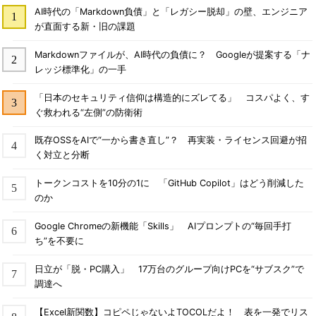
AI時代の「Markdown負債」と「レガシー脱却」の壁、エンジニア
が直面する新・旧の課題
Markdownファイルが、AI時代の負債に？ Googleが提案する「ナ
レッジ標準化」の一手
「日本のセキュリティ信仰は構造的にズレてる」 コスパよく、す
ぐ救われる“左側”の防衛術
既存OSSをAIで“一から書き直し”？ 再実装・ライセンス回避が招
く対立と分断
トークンコストを10分の1に 「GitHub Copilot」はどう削減した
のか
Google Chromeの新機能「Skills」 AIプロンプトの“毎回手打
ち”を不要に
日立が「脱・PC購入」 17万台のグループ向けPCを“サブスク”で
調達へ
【Excel新関数】コピペじゃないよTOCOLだよ！ 表を一発でリス