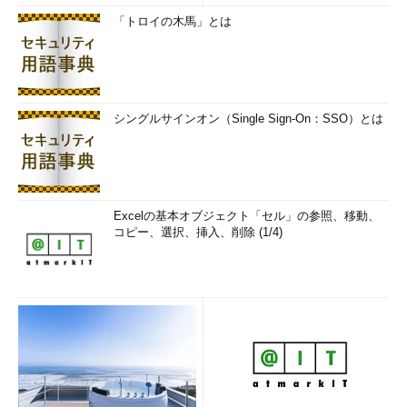
「トロイの木馬」とは
3つ目は、データ連携の拡張性の向上。本番向け
SaaS（Software as a Service）アプリケーションをAzure上で
ホストし、Azure Webサイトからサインアップしている開発者
は、PowerAppsとMicrosoft Flowの標準コネクターを経由して、
アプリのデータやワークフローを自動的に承認されたOffice 365
シングルサインオン（Single Sign-On：SSO）とは
ユーザーに拡張できるようになった。
全ての開発者にAI機能を提供する
マイクロソフトは、「人間の創造力をインテリジェント技術で
Excelの基本オブジェクト「セル」の参照、移動、
強化し、クラウドとAIのユニークな組み合わせを通じて、全ての
コピー、選択、挿入、削除 (1/4)
開発者にAI機能を提供する」というビジョンも示した。
新しいコグニティブ（認知）サービス、Microsoft Bot
Frameworkにおけるプラットフォームの革新、ディープラーニン
グツールの進化、製品やサービスへのAIの継続的組み込み、
Microsoft Graphが提供する高度な洞察獲得機能などによって、
開発者に多くの機会を提供し、ビジネスに新たな成長シナリオを
もたらすとしている。発表概要は以下の通り。