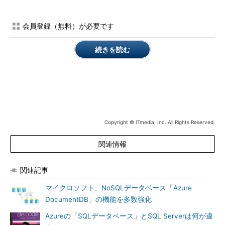
大規模分析向けのNoSQLデータベース「Azure Cosmos DB」
Azure Cosmos DBは、IoT（Internet of Things）、
会員登録（無料）が必要です
AI（Artificial Intelligence：人工知能）、モバイルといった、地
球規模のクラウドサービスとデータ集約型アプリケーションをサ
続きを読む
ポートするために一から設計されたNoSQLデータベース。高い
パフォーマンスと耐障害性を備え、グラフを含むあらゆるデータ
タイプをサポートする。
マイクロソフトはAzure Cosmos DBを、「グローバルに分散
したマルチモデルのデータベースサービスとして業界初」とうた
Copyright © ITmedia, Inc. All Rights Reserved.
う。保証されたアップタイム、スループット、データの一貫性、
99パーセントの処理において10ミリ秒以下のレイテンシを実現で
関連情報
きる水平スケーラビリティを提供する。開発者は、明確に定義さ
れた5種類のデータ一貫性と業界標準のNoSQL APIをサポートし
関連記事
つつ、全てのデータに自動的にインデックスを付与できるスキー
マフリーのデータベースサービスによって、高い柔軟性が得られ
マイクロソフト、NoSQLデータベース「Azure
るようになる。
DocumentDB」の機能を多数強化
Azureの「SQLデータベース」とSQL Serverは何が違
Azure SQL Databaseに「MySQL」「PostgreSQL」のマネージ