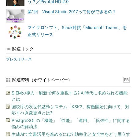
う？／Pivotal HD 2.0
ドサービスを追加
第1回 Visual Studio 2017って何ができるの？
Azureで、オープンソースデータベースの「MySQL」と
「PostgreSQL」サービスが提供される。これらはマネージドサ
マイクロソフト、Slack対抗「Microsoft Teams」を
ービスとして展開され、ユーザーは運用管理や障害対応、バック
正式リリース
アップなどを任せられる。データ維持と自動回復機能などを提供
し、クラウドでのMySQLとPostgreSQL運用においても高い可用
関連リンク
性とスケーラビリティを実現するよう支援できるという。
プレスリリース
また、Oracle DatabaseやSQL Serverを利用するユーザー向け
に、データベース移行を支援するサービスの初期プレビュー版も
公開された。
関連資料（ホワイトペーパー）
PR
「Azure SQL Database」の機能向上
SIEMの導入・刷新で何を重視する? AI時代に求められる機能
とは
「Azure SQL Database」には、SQL Serverとのインスタンス
国税庁の次世代基幹システム「KSK2」稼働開始に向けて、対
レベルの互換性を提供する「Managed Instance（プライベート
応すべき変更点とは?
プレビュー）」が提供される。Managed Instanceによって、
PostgreSQLの「機能」「性能」「運用」「拡張性」に関する
SQL Serverと連携した既存アプリケーションからAzure SQL
悩みの解消法
Databaseへの移行がさらに容易になるとしている。併せて、
生成AIで文書活用を進めるには? 効率化と安全性をどう両立す
「Threat Detection」の一般提供開始と「Graph」のプレビュー