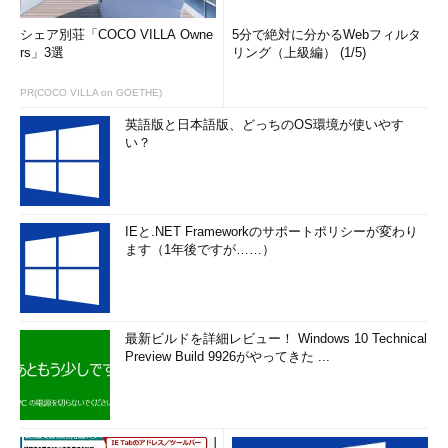
計29種のコグニティブサービスを追加
シェア別荘「COCO VILLA Owne
5分で絶対に分かるWebフィルタ
「Microsoft Bot Framework」で新しいアダプティブカー
rs」3選
リング（上級編） (1/5)
ドをサポート
PR(COCO VILLA on GOETHE)
Cortana対応デバイスの提供、インテルとパートナーシッ
プを締結
英語版と日本語版、どっちのOS環境が使いやす
い？
「Cortana Skills Kit」のパブリックプレビュー版を公開
IEと.NET Frameworkのサポートポリシーが変わり
ます（1年後ですが……）
最新ビルドを詳細レビュー！ Windows 10 Technical
Preview Build 9926がやってきた ...