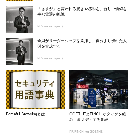
マイクロソフトはこの他に、「Office 365」の顧客と開発者を
「さすが」と言われる驚きや感動を。新しい価値を
より強く結び付けるための新たな計画も発表した。
生む電通の挑戦
1つ目は、開発者がOffice 365のチャットベースのワークスペ
PR(dentsu Japan)
ース「Microsoft Teams」向けアプリを容易に開発し、公開でき
るようにしたこと。ユーザーはMicrosoft Teams向けアプリを容
全員がリーダーシップを発揮し、自分より優れた人
財を育成する
易に見つけられるようになり、開発者はアクティビティーフィー
ド、Compose Extensions、Actionable Messagesにおける第三
PR(dentsu Japan)
者の通知機能など、開発するMicrosoft Teamsアプリへ新しい機
能を容易に追加できるようになった。
2つ目は、「Microsoft Graph API」のサポート。これには、
SharePointとMicrosoft Plannerと連携するAPIも含まれる。
Microsoft Graphは、人、会話、プロジェクト、スケジュール、
プロセス、コンテンツといったOffice 365のデータを、それぞれ
の連携を分析した上で、開発者にアクセスを提供する。これで得
Forceful Browsingとは
GOETHEとFINCHIがタッグを組
られる洞察を基に、開発者はさらにスマートなワークスタイルを
み、新メディアを創設
実現するためのアプリを開発しやすくなるとマイクロソフトは述
べている。
PR(FINCHI on GOETHE)