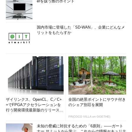
erを扱う際のポイント
国内市場に登場した「SD-WAN」、企業にどんなメ
リットをもたらすか
ザイリンクス、OpenCL、C／C+
全国の絶景ポイントにサウナ付き
+でFPGAアクセラレーションを
のシェア別荘を展開
行う開発環境最新版のリリースを
発表
PR(COCO VILLA on GOETHE)
未知の脅威に対抗するための「6原則」――ガート
ナー サミットから学ぶ、これからの情報セキュリテ