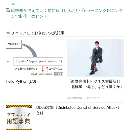
る
版も発表された。
暗黙知が消えていく前に取り組みたい「eラーニング用コンテ
ンツ制作」のヒント
「Visual Studio 2017 for Mac」の一般提供開始
Mac版の「Visual Studio 2017」が提供される。開発者は、
チェックしておきたい人気記事
Windows環境とMac環境を横断してシームレスに作業できるよう
になる。Mac版の提供とともに、Dockerツール、Azure
Functions、Xamarin.IoTサポートのプレビュー版も公開されてい
る。
Azure Service Fabric内「Windows Server Container」の一般
提供開始
Hello Python (1/3)
【西野亮廣】ビジネス書最新刊
Windows Server Containerでは、ほぼ全てのタイプのコンテ
『北極星 僕たちはどう働くか』
ナがAzureで提供する全てのプラットフォーム上でサポートされ
PR(FINCHI on GOETHE)
る。例えばVisual Studioツールと、Docker Composeの
「Service Fabric」を連携させ、Service Fabricへコンテナ化し
DDoS攻撃（Distributed Denial of Service Attack）
たアプリを展開することなどが可能になる。
とは
「Microsoft Teams」向けアプリを開発しやすくする