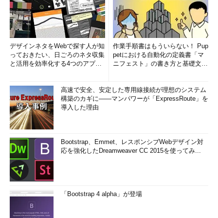
デザインネタをWebで探す人が知
作業手順書はもういらない！ Pup
っておきたい、日ごろのネタ収集
petにおける自動化の定義書「マ
と活用を効率化する4つのアプリ
ニフェスト」の書き方と基礎文法
(1/3)
まとめ (1/5)
高速で安全、安定した専用線接続が理想のシステム
構築のカギに――マンパワーが「ExpressRoute」を
導入した理由
Bootstrap、Emmet、レスポンシブWebデザイン対
応を強化したDreamweaver CC 2015を使ってみ...
「Bootstrap 4 alpha」が登場