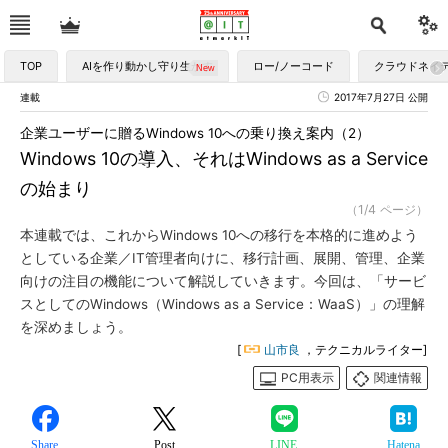
TOP
AIを作り動かし守り生かす
ロー/ノーコード
クラウドネイ
連載
2017年7月27日 公開
企業ユーザーに贈るWindows 10への乗り換え案内（2）
Windows 10の導入、それはWindows as a Service
の始まり
（1/4 ページ）
本連載では、これからWindows 10への移行を本格的に進めよう
としている企業／IT管理者向けに、移行計画、展開、管理、企業
向けの注目の機能について解説していきます。今回は、「サービ
スとしてのWindows（Windows as a Service：WaaS）」の理解
を深めましょう。
[
山市良
，テクニカルライター]
PC用表示
関連情報
Share
Post
LINE
Hatena