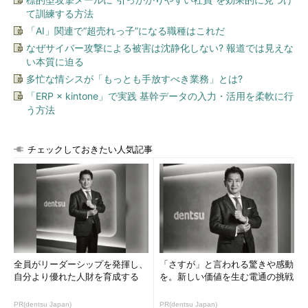
て訓練する方法
「AI」関連で“超売れっ子”になる職種はこれだ
なぜサイバー攻撃による被害は沈静化しない? 報道では見えな
い本質に迫る
多忙な情シスが「もっとも手放すべき業務」とは?
画面1
OS展開に対応したソフトウェア配布システムを導入
「ERP × kintone」で実践 基幹データの入力・活用を柔軟に行
しなくても、Windows UpdateやWSUSを通じて、Window
う方法
s 10の新バージョンを配布し、自動化されたアップグレード
を実施できる
チェックしておきたい人気記事
しかしながら、企業のIT部門がハードウェアやアプリケーショ
ンの互換性問題に対応しなくてもよくなるわけではありません。
最低10年の長期サポートが受けられるLTSBは、1つの解決策にな
るかもしれませんが、LTSBの採用は単に従来の方式をそのまま
続けるというだけです。前回説明したように、LTSBは汎用的な
ビジネス用途には向いていないのです。
WaaSの既定は常に最新、企業向けには4カ月遅
全員がリーダーシップを発揮し、
「さすが」と言われる驚きや感動
自分より優れた人財を育成する
を。新しい価値を生む電通の挑戦
れの安定版
PR(dentsu Japan)
PR(dentsu Japan)