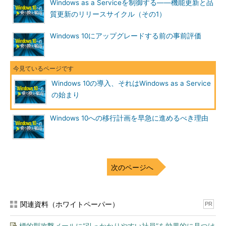
の、最低10年（メインストリーム5年＋延長サポート5年）の長期
Windows as a Serviceを制御する――機能更新と品
サポートが提供されます。
質更新のリリースサイクル（その1）
Windows 10の導入により、OSのサポート期限について心配す
Windows 10にアップグレードする前の事前評価
る必要がなくなる一方で、アップグレードの機会は増え、継続的
に行っていく必要が出てきます。OSのアップグレードは、以前
は簡単に行えるようなものではなく、計画的かつ慎重に実施すべ
きプロジェクトでした。
Windows 10の導入、それはWindows as a Service
の始まり
Windows 10では、WaaSがスムーズに進むように、以前のバー
ジョンのWindowsと比べて展開が簡素化されています。例えば、
Windows 10への移行計画を早急に進めるべき理由
「Windows Update」や「Windows Server Update
Services（WSUS）」の更新プロセスの一部として、個人設定や
データ、アプリケーションを引き継いだまま、Windows 10では
機能更新プログラムと呼ばれる新しいバージョンにアップグレー
次のページへ
ドすることができます（
画面1
）。
関連資料（ホワイトペーパー）
PR
標的型攻撃メールに“引っかかりやすい社員”を効果的に見つけ