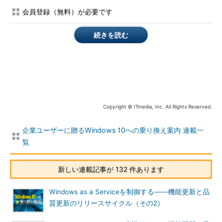
会員登録（無料）が必要です
Lifecycle FAQ─Windows products > Supporting the
latest processor and chipsets on Windows
［英語］
続きを読む
（Microsoft Support）
なお、Windows 10 Enterpriseは、ボリュームライセンスの
「
Windows 10 Enterprise E3
（旧称、Windowsデスクトップオ
ペレーティングシステム用ソフトウェアアシュアランス、
Windows Enterprise with SA）」や「
Windows 10 Enterprise
Copyright © ITmedia, Inc. All Rights Reserved.
E5
」サブスクリプションで提供される“非永続ライセンス”である
ため、ボリュームライセンスの有効期限が切れないように、契約
企業ユーザーに贈るWindows 10への乗り換え案内 連載一
を更新する必要があります。
覧
あるいは、有効期間内で最新の（または有効な）バージョンの
Windows 10 Enterprise LTSB（現時点では、Windows 10
新しい連載記事が 132 件あります
Enterprise 2015 LTSBやWindows 10 Enterprise 2016 LTSBがあ
る）に移行し、そのバージョンのWindows 10 Enterprise LTSBを
Windows as a Serviceを制御する――機能更新と品
永続ライセンスとして使用し続けることもできます。Windows
質更新のリリースサイクル（その2）
10 Enterprise LTSBには、以前のバージョンのWindowsと同様