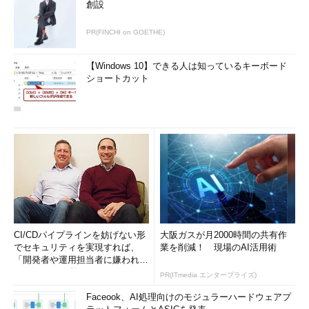
創設
PR(FINCHI on GOETHE)
【Windows 10】できる人は知っているキーボード
ショートカット
CI/CDパイプラインを妨げない形
大阪ガスが月2000時間の共有作
でセキュリティを実現すれば、
業を削減！ 現場のAI活用術
「開発者や運用担当者に嫌われな
いWAF」は可能か
PR(ITmedia エンタープライズ)
Faceook、AI処理向けのモジュラーハードウェアプ