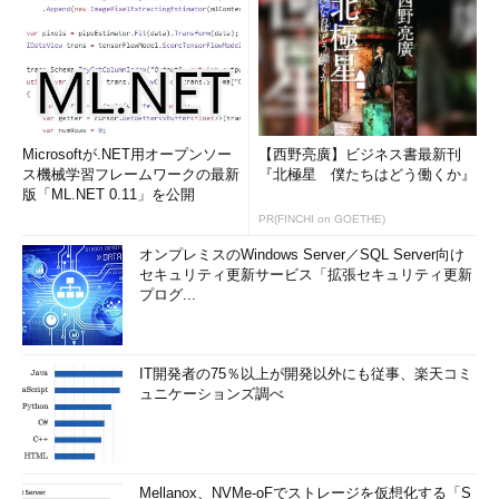
Microsoftが.NET用オープンソー
【西野亮廣】ビジネス書最新刊
ス機械学習フレームワークの最新
『北極星 僕たちはどう働くか』
版「ML.NET 0.11」を公開
PR(FINCHI on GOETHE)
オンプレミスのWindows Server／SQL Server向け
セキュリティ更新サービス「拡張セキュリティ更新
プログ...
IT開発者の75％以上が開発以外にも従事、楽天コミ
ュニケーションズ調べ
Mellanox、NVMe-oFでストレージを仮想化する「S