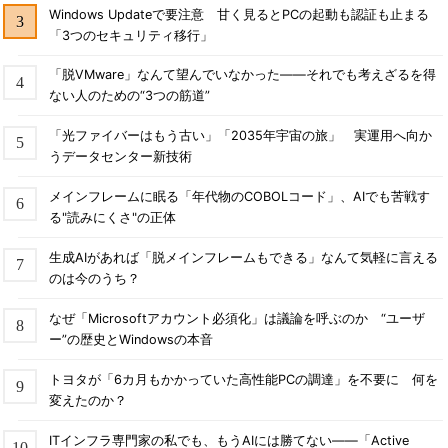
Windows Updateで要注意 甘く見るとPCの起動も認証も止まる
「3つのセキュリティ移行」
「脱VMware」なんて望んでいなかった――それでも考えざるを得
ない人のための“3つの筋道”
「光ファイバーはもう古い」「2035年宇宙の旅」 実運用へ向か
うデータセンター新技術
メインフレームに眠る「年代物のCOBOLコード」、AIでも苦戦す
る"読みにくさ"の正体
生成AIがあれば「脱メインフレームもできる」なんて気軽に言える
のは今のうち？
なぜ「Microsoftアカウント必須化」は議論を呼ぶのか “ユーザ
ー”の歴史とWindowsの本音
トヨタが「6カ月もかかっていた高性能PCの調達」を不要に 何を
変えたのか？
ITインフラ専門家の私でも、もうAIには勝てない――「Active