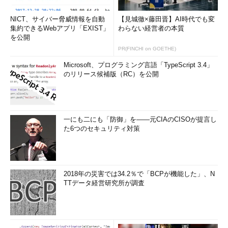
NICT、サイバー脅威情報を自動
【見城徹×藤田晋】AI時代でも変
集約できるWebアプリ「EXIST」
わらない経営者の本質
を公開
PR(FINCHI on GOETHE)
Microsoft、プログラミング言語「TypeScript 3.4」
のリリース候補版（RC）を公開
一にも二にも「防御」を――元CIAのCISOが提言し
た6つのセキュリティ対策
2018年の災害では34.2％で「BCPが機能した」、N
TTデータ経営研究所が調査