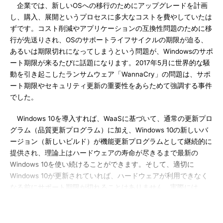
企業では、新しいOSへの移行のためにアップグレードを計画
し、購入、展開というプロセスに多大なコストを費やしていたは
ずです。コスト削減やアプリケーションの互換性問題のために移
行が先送りされ、OSのサポートライフサイクルの期限が迫る、
あるいは期限切れになってしまうという問題が、Windowsのサポ
ート期限が来るたびに話題になります。2017年5月に世界的な騒
動を引き起こしたランサムウェア「WannaCry」の問題は、サポ
ート期限やセキュリティ更新の重要性をあらためて強調する事件
でした。
Windows 10を導入すれば、WaaSに基づいて、通常の更新プロ
グラム（品質更新プログラム）に加え、Windows 10の新しいバ
ージョン（新しいビルド）が機能更新プログラムとして継続的に
提供され、理論上はハードウェアの寿命が尽きるまで最新の
Windows 10を使い続けることができます。そして、適切に
Windows 10が更新されていれば、ハードウェアが利用できなく
なる前にサポート期限が切れることはありません。実際には、
Windows 10における特定のハードウェア（特定のプロセッサモ
デルなど）のサポートが打ち切られ、事実上、利用できなくなる
可能性もあります。