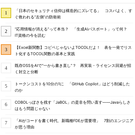
「日本のセキュリティ信仰は構造的にズレてる」 コスパよく、す
ぐ救われる“左側”の防衛術
“応用情報が消える”って本当？ 「生成AIパスポート」って何？
IT資格の今を読む
【Excel新関数】コピペじゃないよTOCOLだよ！ 表を一発でリス
ト化するTOCOL関数の基本と実践
既存OSSをAIで“一から書き直し”？ 再実装・ライセンス回避が招
く対立と分断
トークンコストを10分の1に 「GitHub Copilot」はどう削減した
のか
COBOLっぽさを残す「JaBOL」の是非を問い直す――Javaらしさ
はもう問題じゃない
「AIがコードを書く時代、新職種FDEが需要増」 7割のエンジニア
が思う理由