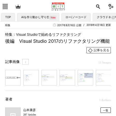
TOP
AIを作り動かし守り生かす
ロー/ノーコード
クラウドネイ
2018年4月18日 更新
特集
2017年8月16日 公開
特集：Visual Studioで始めるリファクタリング
後編 Visual Studio 2017のリファクタリング機能
記事を見る
記事画像
＋
11 Images
1
2
3
4
5
6
7
著者
1 Authors
山本康彦
一覧
287 Articles