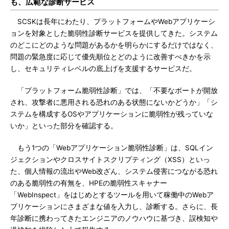
も、広範な診断サービス
SCSKは長年にわたり、プラットフォームやWebアプリケーシ
ョンを対象とした脆弱性診断サービスを提供してきた。システム
のどこにどのような問題があるかを明らかにするだけではなく、
問題の緊急度に応じて優先順位とどのように改善すべきかを示
し、セキュリティレベルの底上げを支援するサービスだ。
「プラットフォーム脆弱性診断」では、「不要なポートが開放
され、攻撃者に悪用される恐れのある状態にないかどうか」「シ
ステムを構成するOSやアプリケーションに脆弱性が残っていな
いか」といった部分を確認する。
もう1つの「Webアプリケーション脆弱性診断」は、SQLイン
ジェクションやクロスサイトスクリプティング（XSS）といっ
た、個人情報の流出やWeb改ざん、システム侵害につながる恐れ
のある脆弱性の有無を、HPEの脆弱性スキャナー
「WebInspect」をはじめとするツールを用いて稼働中のWebア
プリケーションにさまざまな値を入力し、診断する。さらに、長
年診断に携わってきたエンジニアのノウハウに基づき、誤検知や