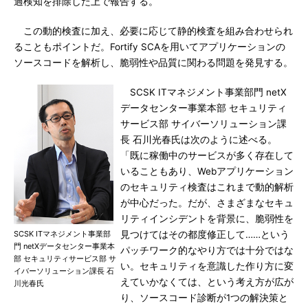
過検知を排除した上で報告する。
この動的検査に加え、必要に応じて静的検査を組み合わせられ
ることもポイントだ。Fortify SCAを用いてアプリケーションの
ソースコードを解析し、脆弱性や品質に関わる問題を発見する。
SCSK ITマネジメント事業部門 netX
データセンター事業本部 セキュリティ
サービス部 サイバーソリューション課
長 石川光春氏は次のように述べる。
「既に稼働中のサービスが多く存在して
いることもあり、Webアプリケーション
のセキュリティ検査はこれまで動的解析
が中心だった。だが、さまざまなセキュ
リティインシデントを背景に、脆弱性を
SCSK ITマネジメント事業部
見つけてはその都度修正して……という
門 netXデータセンター事業本
パッチワーク的なやり方では十分ではな
部 セキュリティサービス部 サ
い。セキュリティを意識した作り方に変
イバーソリューション課長 石
えていかなくては、という考え方が広が
川光春氏
り、ソースコード診断が1つの解決策と