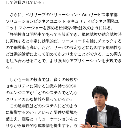
して注目されている」
さらに、ベリサーブのソリューション・Webサービス事業部
ソリューションビジネスユニット セキュリティビジネス開発ユ
ニット マネージャーを務める松岡秀和氏は次のように語る。
「静的検査は開発中であっても診断でき、単体試験や結合試験時
に実施すると非常に効果的だ。ソースコードを軸にチェックする
ので網羅率も高い。ただ、サーバの設定などに起因する脆弱性な
どは動的診断によって初めてあぶり出すことができる。この両方
を組み合わせることで、より強固なアプリケーションを実現でき
る」
しかも一連の検査では、多くの経験や
セキュリティに関する知識を持つSCSK
のエンジニアが「どのシステムでどんな
クリティカルな情報を扱っているか」
「この脆弱性はどのシステムにどのよう
に影響するのか」といった要件や環境を
踏まえ、顧客とコミュニケーションをと
りながら最終的な成果物を提出する。誤