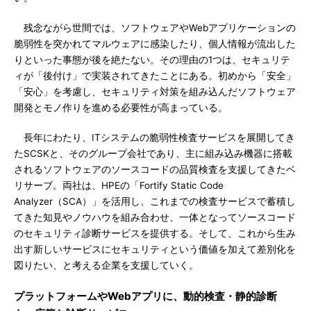
残念ながら世間では、ソフトウェアやWebアプリケーションの
脆弱性を突かれてマルウェアに感染したり、個人情報が流出した
りといった事態が後を絶たない。その理由の1つは、セキュリテ
ィが「後付け」で実装されてきたことにある。初めから「安全」
「安心」を考慮し、セキュリティ対策を組み込んだソフトウェア
開発とモノ作りを進める必要性が高まっている。
長年にわたり、ITシステムの脆弱性検査サービスを展開してき
たSCSKと、そのグループ会社であり、主に組み込み機器に搭載
されるソフトウェアのソースコードの品質検査を支援してきたベ
リサーブ。両社は、HPEの「Fortify Static Code
Analyzer（SCA）」を活用し、これまでの検査サービスで蓄積し
てきた知見やノウハウを組み合わせ、一体となってソースコード
のセキュリティ診断サービスを提供する。そして、これから生み
出す新しいサービスにセキュリティという価値を加えて差別化を
図りたい、と考える企業を支援していく。
プラットフォームやWebアプリに、動的検査・静的診断