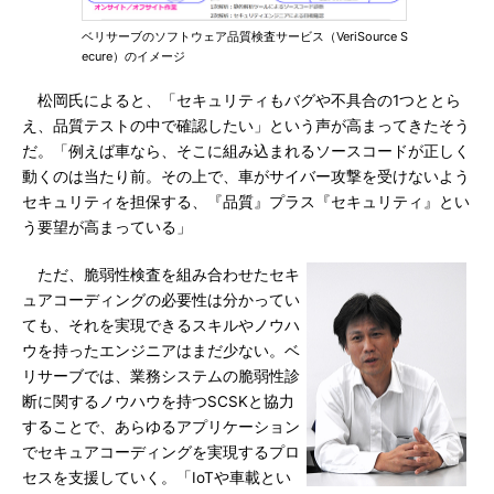
ベリサーブのソフトウェア品質検査サービス（VeriSource S
ecure）のイメージ
松岡氏によると、「セキュリティもバグや不具合の1つととら
え、品質テストの中で確認したい」という声が高まってきたそう
だ。「例えば車なら、そこに組み込まれるソースコードが正しく
動くのは当たり前。その上で、車がサイバー攻撃を受けないよう
セキュリティを担保する、『品質』プラス『セキュリティ』とい
う要望が高まっている」
ただ、脆弱性検査を組み合わせたセキ
ュアコーディングの必要性は分かってい
ても、それを実現できるスキルやノウハ
ウを持ったエンジニアはまだ少ない。ベ
リサーブでは、業務システムの脆弱性診
断に関するノウハウを持つSCSKと協力
することで、あらゆるアプリケーション
でセキュアコーディングを実現するプロ
セスを支援していく。「IoTや車載とい