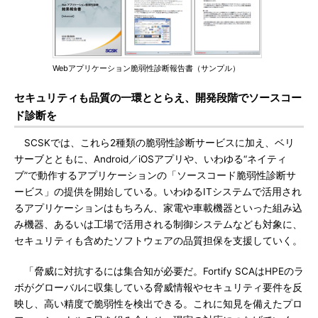
Webアプリケーション脆弱性診断報告書（サンプル）
セキュリティも品質の一環ととらえ、開発段階でソースコー
ド診断を
SCSKでは、これら2種類の脆弱性診断サービスに加え、ベリ
サーブとともに、Android／iOSアプリや、いわゆる“ネイティ
ブ”で動作するアプリケーションの「ソースコード脆弱性診断サ
ービス」の提供を開始している。いわゆるITシステムで活用され
るアプリケーションはもちろん、家電や車載機器といった組み込
み機器、あるいは工場で活用される制御システムなども対象に、
セキュリティも含めたソフトウェアの品質担保を支援していく。
「脅威に対抗するには集合知が必要だ。Fortify SCAはHPEのラ
ボがグローバルに収集している脅威情報やセキュリティ要件を反
映し、高い精度で脆弱性を検出できる。これに知見を備えたプロ