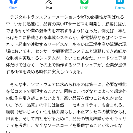
Share
Post
LINE
Hatena
デジタルトランスフォーメーションやIoTの必要性が叫ばれる
中、いかに迅速に、品質の高いITサービスを開発し、顧客に提供
できるかが企業の競争力を左右するようになった。例えば、車な
らばそこに搭載される車載システムが、家電製品ならばインター
ネット経由で連動するサービスが、あるいは工場生産や流通の現
場においても、センサーや顧客管理システムと連動してきめ細か
な制御を実現するシステムが、といった具合だ。ハードウェア単
体だけではなく、その上で動作するソフトウェアが、企業が提供
する価値を決める時代に突入しつつある。
そんな中、ソフトウェアに求められるのは第一に、必要な機能
を低コストで実現することだ。同時に、バグなどによって想定外
の動作を引き起こさないよう、高い品質を保つことも欠かせな
い。その「品質」の中には当然、「セキュリティ」も含まれる。
脆弱（ぜいじゃく）性を極力減らし、不正アクセスの被害から利
用者を、そして自社を守るために、開発の初期段階からセキュリ
ティを考慮し、安全なソースコードを提供することが欠かせな
い。