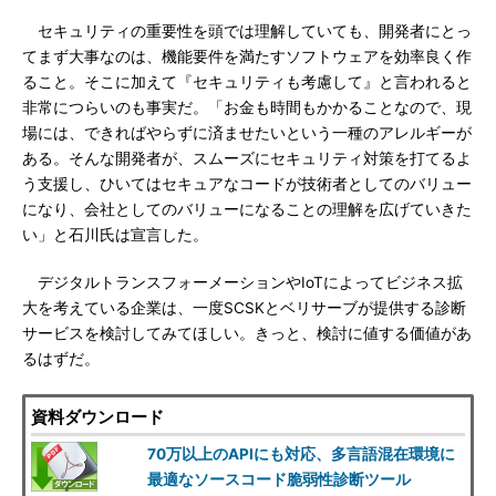
セキュリティの重要性を頭では理解していても、開発者にとっ
てまず大事なのは、機能要件を満たすソフトウェアを効率良く作
ること。そこに加えて『セキュリティも考慮して』と言われると
非常につらいのも事実だ。「お金も時間もかかることなので、現
場には、できればやらずに済ませたいという一種のアレルギーが
ある。そんな開発者が、スムーズにセキュリティ対策を打てるよ
う支援し、ひいてはセキュアなコードが技術者としてのバリュー
になり、会社としてのバリューになることの理解を広げていきた
い」と石川氏は宣言した。
デジタルトランスフォーメーションやIoTによってビジネス拡
大を考えている企業は、一度SCSKとベリサーブが提供する診断
サービスを検討してみてほしい。きっと、検討に値する価値があ
るはずだ。
資料ダウンロード
70万以上のAPIにも対応、多言語混在環境に
最適なソースコード脆弱性診断ツール