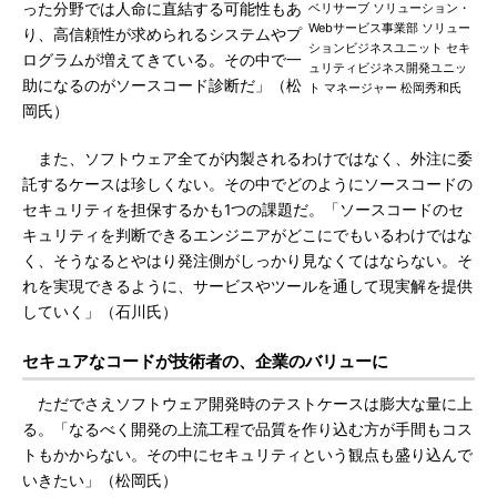
った分野では人命に直結する可能性もあ
ベリサーブ ソリューション・
Webサービス事業部 ソリュー
り、高信頼性が求められるシステムやプ
ションビジネスユニット セキ
ログラムが増えてきている。その中で一
ュリティビジネス開発ユニッ
助になるのがソースコード診断だ」（松
ト マネージャー 松岡秀和氏
岡氏）
また、ソフトウェア全てが内製されるわけではなく、外注に委
託するケースは珍しくない。その中でどのようにソースコードの
セキュリティを担保するかも1つの課題だ。「ソースコードのセ
キュリティを判断できるエンジニアがどこにでもいるわけではな
く、そうなるとやはり発注側がしっかり見なくてはならない。そ
れを実現できるように、サービスやツールを通して現実解を提供
していく」（石川氏）
セキュアなコードが技術者の、企業のバリューに
ただでさえソフトウェア開発時のテストケースは膨大な量に上
る。「なるべく開発の上流工程で品質を作り込む方が手間もコス
トもかからない。その中にセキュリティという観点も盛り込んで
いきたい」（松岡氏）