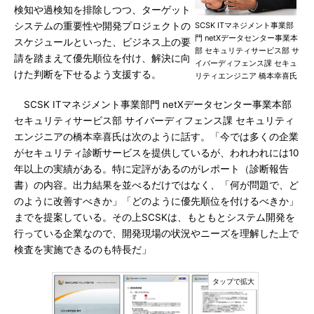
検知や過検知を排除しつつ、ターゲット
システムの重要性や開発プロジェクトの
SCSK ITマネジメント事業部
門 netXデータセンター事業本
スケジュールといった、ビジネス上の要
部 セキュリティサービス部 サ
請を踏まえて優先順位を付け、解決に向
イバーディフェンス課 セキュ
けた判断を下せるよう支援する。
リティエンジニア 橋本幸喜氏
SCSK ITマネジメント事業部門 netXデータセンター事業本部
セキュリティサービス部 サイバーディフェンス課 セキュリティ
エンジニアの橋本幸喜氏は次のように話す。「今では多くの企業
がセキュリティ診断サービスを提供しているが、われわれには10
年以上の実績がある。特に定評があるのがレポート（診断報告
書）の内容。出力結果を並べるだけではなく、「何が問題で、ど
のように改善すべきか」「どのように優先順位を付けるべきか」
までを提案している。その上SCSKは、もともとシステム開発を
行っている企業なので、開発現場の状況やニーズを理解した上で
検査を実施できるのも特長だ」