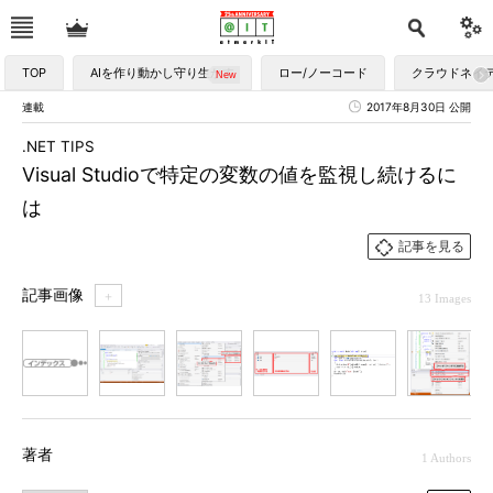
TOP
AIを作り動かし守り生かす
ロー/ノーコード
クラウドネイ
連載
2017年8月30日 公開
.NET TIPS
Visual Studioで特定の変数の値を監視し続けるに
は
記事を見る
記事画像
＋
13 Images
1
2
3
4
5
6
7
著者
1 Authors