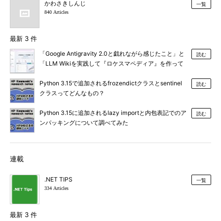
かわさきしんじ
一覧
840 Articles
最新 3 件
「Google Antigravity 2.0と戯れながら感じたこと」と
読む
「LLM Wikiを実践して『ロケスマペディア』を作って
みた」
Python 3.15で追加されるfrozendictクラスとsentinel
読む
クラスってどんなもの？
Python 3.15に追加されるlazy importと内包表記でのア
読む
ンパッキングについて調べてみた
連載
.NET TIPS
一覧
334 Articles
最新 3 件