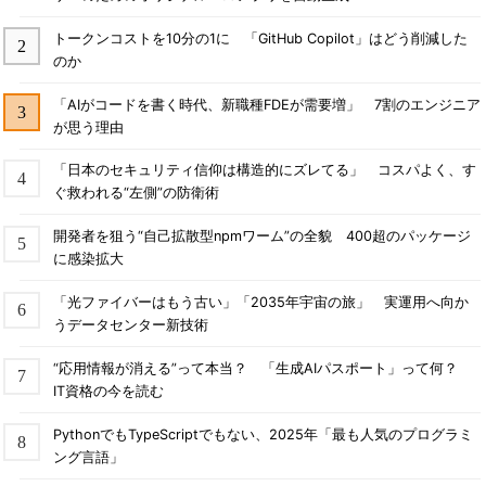
トークンコストを10分の1に 「GitHub Copilot」はどう削減した
のか
「AIがコードを書く時代、新職種FDEが需要増」 7割のエンジニア
が思う理由
「日本のセキュリティ信仰は構造的にズレてる」 コスパよく、す
ぐ救われる“左側”の防衛術
開発者を狙う“自己拡散型npmワーム”の全貌 400超のパッケージ
に感染拡大
「光ファイバーはもう古い」「2035年宇宙の旅」 実運用へ向か
うデータセンター新技術
“応用情報が消える”って本当？ 「生成AIパスポート」って何？
IT資格の今を読む
PythonでもTypeScriptでもない、2025年「最も人気のプログラミ
ング言語」