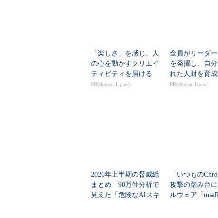
「楽しさ」を感じ、人
全員がリーダー
の心を動かすクリエイ
を発揮し、自分
ティビティを届ける
れた人財を育成
PR(dentsu Japan)
PR(dentsu Japan)
Microsoftのサポートサイトを装
ランサムウェア「Locky」、
2026年上半期の脅威総
「いつものChro
まとめ 90万件分析で
攻撃の踏み台に
ダウンローダー型マルウェアがダ
見えた「危険なAIスキ
ルウェア「msa
号化型ランサムウェアの「Locky（Win32/
ル」の正体
脅威と、情シス
月に検出されたランサムウェアの6割
ぐやるべきこと