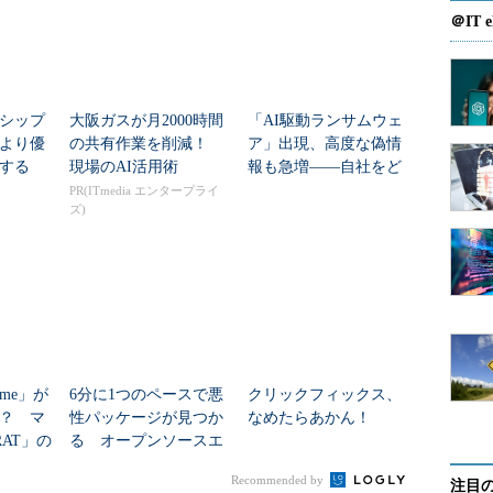
＠IT e
シップ
大阪ガスが月2000時間
「AI駆動ランサムウェ
より優
の共有作業を削減！
ア」出現、高度な偽情
する
現場のAI活用術
報も急増――自社をど
う守る？ ESETが3つ
PR(ITmedia エンタープライ
ズ)
の提言
った詐欺サイト（出典：キヤノンITS）
今なお脅威
me」が
6分に1つのペースで悪
クリックフィックス、
？ マ
性パッケージが見つか
なめたらあかん！
ウンロードする脅威で最も多く確認されたのは、暗
RAT」の
る オープンソースエ
Filecoder.Locky）」だった。Lockyは、2017年7
が今す
コシステムを狙う攻撃
Recommended by
を占め、2016年2月に初めて確認されて以来、プロ
注目
の実態