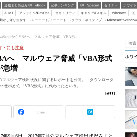
連載まとめ読み＠IT eBook
記事ランキング
＠IT Special
セミナー
ホワイト
AI IoT
アジャイル/DevOps
セキュリティ
キャリア&スキル
Windows
初
り動かし守り生かす
ローコード/ノーコード
クラウドネイティブ
Microsoft&Windo
Server & Storage
HTML5 + UX
vaScriptからVBAへ マルウェア脅威「VBA形...
Smart & Social
サイトにも注意
Coding Edge
からVBAへ マルウェア脅威「VBA形式
ホワ
Java Agile
が急増
Database Expert
7月のマルウェア検出状況に関するレポートを公開。「ダウンローダ
Linux ＆ OSS
ript形式から「VBA形式」に代わったという。
Master of IP Networ
[
＠IT
]
Security & Trust
Share
Test & Tools
Insider.NET
ブログ
7年9月6日、2017年7月のマルウェア検出状況をまと