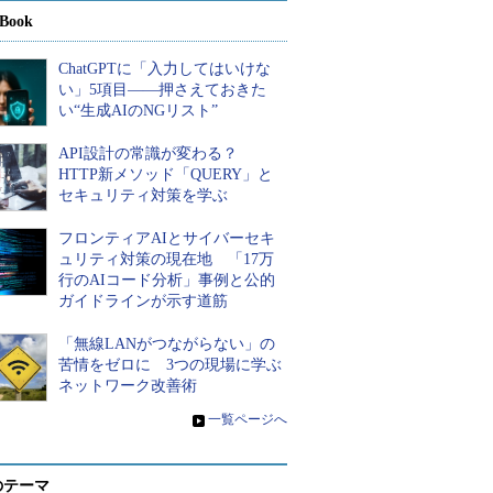
Book
ChatGPTに「入力してはいけな
い」5項目――押さえておきた
い“生成AIのNGリスト”
API設計の常識が変わる？
HTTP新メソッド「QUERY」と
セキュリティ対策を学ぶ
フロンティアAIとサイバーセキ
ュリティ対策の現在地 「17万
行のAIコード分析」事例と公的
ガイドラインが示す道筋
「無線LANがつながらない」の
苦情をゼロに 3つの現場に学ぶ
ネットワーク改善術
»
一覧ページへ
のテーマ