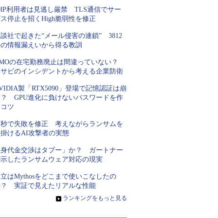
HP利用者は見逃し厳禁 TLS通信でサー
ス停止を招くHigh脆弱性を修正
談社で起きた“メール侵害の連鎖” 3812
件の情報漏えいから得る教訓
GMOの在宅勤務廃止は間違っていない？
ワサビのインシデントから考える企業防衛
VIDIA製「RTX5090」登場で記憶認証は崩
壊？ GPU進化に負けないパスワードを作
るコツ
31秒で失敗を修正 考えながらランサムを
掛けるAI攻撃者の実態
「身代金交渉はタブー」か？ ガートナー
が示したランサムウェア対応の現実
立はMythosをどこまで使いこなしたの
か？ 実証で見えたリアルな性能
»
ランキングをもっと見る