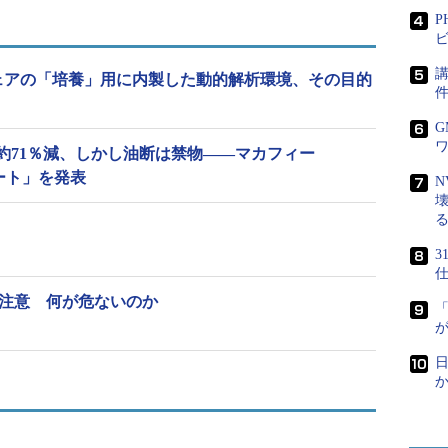
数の推移（出典：キヤノンITS）
P
ビ
感染後に別のマルウェアやウイルスをダウンロード
講
がマルウェアの「培養」用に内製した動的解析環境、その目的
流はJavaScriptを使ったものだったが、2017年6
JavaScript形式のダウンローダーに対するセキュ
したことから「攻撃者は別の手法を試しているとこ
約71％減、しかし油断は禁物――マカフィー
レポート」を発表
N
では、VBAが含まれるOfficeファイルを開くとスクリプトの
警告を非表示にしている場合も多く、VBAが意図せ
害の拡大が危惧される。
仕
d」に注意 何が危ないのか
ートを装った詐欺サイトも多く確認された。詐欺サイトに
ウェアが検出されました」などとユーザーの不安を
けさせ、架空の有償サポート契約を結ぶよう迫られ
日