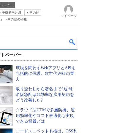
ペーパー
・中級者向けAI
その他
マイページ
ws
その他の特集
イトペーパー
環境を問わずWebアプリとAPIを
包括的に保護、次世代WAFの実
力
取り交わしから署名まで2週間、
k
名阪急配は非効率な雇用契約を
どう改善した?
クラウド型UTMで多層防御、運
用効率化やコスト最適化も実現
できる背景とは
コードスニペットも検出、OSS利