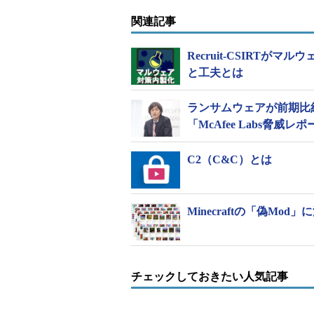
ダウンローダー型マルウェアの検出
関連記事
ダウンローダー型マルウェアは、
Recruit-CSIRT
させるように動作するもの。これまでの主
と工夫とは
月からVBA形式の検出比率が急増した。
リティソフトウェアの検知率が向上
ランサムウェアが前期比
ろ」（同社）と推測される。
「McAfee Labs脅威
Microsoft Officeの初期設定
C2（C&C）とは
実行前に警告が表示される。しかし
ずに実行されてしまうことによる被
Minecraftの「偽Mo
この他、Microsoftの技術サポ
アクセスすると「パソコンからマル
煽って偽のサポート窓口に電話をか
るという。
チェックしておきたい人気記事