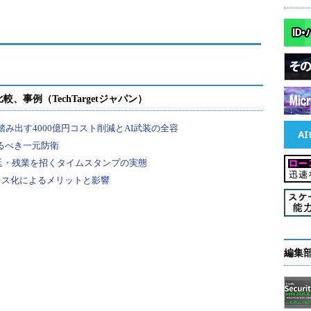
活動を続けている。主な感染経路は電子メール。請
ダウンローダーを添付ファイルとして送付したり、zip
を直接送りつけたりする手口が確認されている。
するファイルは、発見当初の150種類から、2017年7
までのテキスト、画像、動画などの一般的なファイル
やゲームのセーブデータファイルなども対象となる
人、法人を問わず、あらゆるユーザーがLockyの標
。
編集