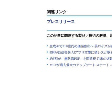
グラムコードを改変しながら今なお
求書ファイルなどを装ったLockyの
関連リンク
などでアーカイブしたLocky本体
プレスリリース
Lockyが暗号化（無効化）の対象と
月には3倍の450種類に増加。これ
だけでなく、データベースファイル
ように改変されている。同社は、「個
的とされている」と警鐘を鳴らした