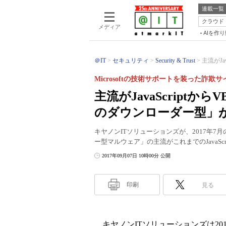
連載一覧
クラウド
メディア
AIを作
＠IT
セキュリティ
Security & Trust
主流がJa
Microsoftの技術サポートを装った詐欺
主流がJavaScript
のダウンローダー型」
キヤノンITソリューションズが、2017年
ー型マルウェア」の主流がこれまでのJavaSc
2017年09月07日 10時00分 公開
印刷
見る
キヤノンITソリューションズは201