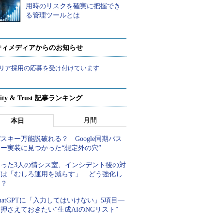
用時のリスクを確実に把握でき
る管理ツールとは
ティメディアからのお知らせ
リア採用の応募を受け付けています
rity & Trust 記事ランキング
月間
本日
スキー万能説破れる？ Google同期パス
キー実装に見つかった“想定外の穴”
たった3人の情シス室、インシデント後の対
策は「むしろ運用を減らす」 どう強化し
た？
hatGPTに「入力してはいけない」5項目―
押さえておきたい“生成AIのNGリスト”