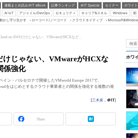
連載まとめ読み＠IT eBook
記事ランキング
＠IT Special
セミナー
ホワイト
AI IoT
アジャイル/DevOps
セキュリティ
キャリア&スキル
Windows
初
り動かし守り生かす
ローコード/ノーコード
クラウドネイティブ
Microsoft&Windo
Server & Storage
HTML5 + UX
 Cloud on AWSだけじゃない、VMwareがHCXなど...
Smart & Social
Coding Edge
 AWSだけじゃない、VMwareがHCXな
ホワ
Java Agile
関係強化
Database Expert
ペイン・バルセロナで開催したVMworld Europe 2017で、
Linux ＆ OSS
など、IBM Cloudをはじめとするクラウド事業者との関係を強化する複数の発
Master of IP Networ
[
三木泉
，
＠IT
]
Security & Trust
Test & Tools
Share
Insider.NET
ブログ