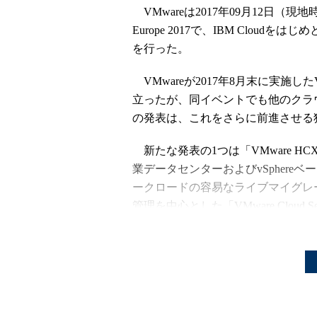
VMwareは2017年09月12日（
Europe 2017で、IBM Clo
を行った。
VMwareが2017年8月末に実施したVMwo
立ったが、同イベントでも他のクラ
の発表は、これをさらに前進させる
新たな発表の1つは「VMware HCX te
業データセンターおよびvSpher
ークロードの容易なライブマイグレ
管理を中心とした「VMware Cloud S
とOVHのみを通じて提供する。
HCXはネットワーク仮想化のVMwa
ス。企業は、アプリケーションのI
オンプレミスのデータセンターから
事業者のデータセンター間、オンプ