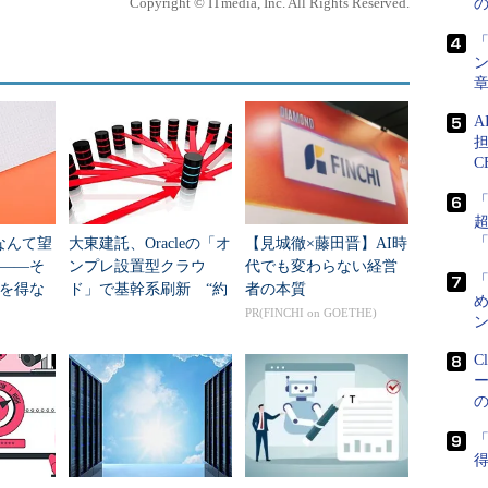
Copyright © ITmedia, Inc. All Rights Reserved.
ベートネットワークとパブリックネットワーク間の負
「
たっている。また、「RPO/RTOが5分」というディザ
ン
いるようだ。
担
C
」なんて望
大東建託、Oracleの「オ
【見城徹×藤田晋】AI時
――そ
ンプレ設置型クラウ
代でも変わらない経営
を得な
ド」で基幹系刷新 “約
者の本質
め
3つの筋
40のDB基盤”統合で何
PR(FINCHI on GOETHE)
ン
が変わる？
C
「
得