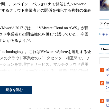
現地時間）、スペイン・バルセロナで開催したVMworld
udをはじめとするクラウド事業者との関係を強化する複数の発表
アイ
rld 2017では、「VMware Cloud on AWS」が目
ウド事業者との関係強化を併せて語っていた。今回
キャ
狙いがあるようだ。
Clou
chnologies」。これはVMware vSphereを運用する企
eベースのクラウド事業者のデータセンター相互間で、ワ
ーションを実現するサービス。マルチクラウド運用
ervices」のメニューの1つとなる。当初はIBM Cloud
re NSXにデータ複製などを組み合わせたサービ
続きを読む
ー
Pアドレス構成を保持したまま、ダウンタイムなしに
クラウド事業者のデータセンター、さらにクラウド
誕
ピ
レミスのデータセンター間での移行ができるとい