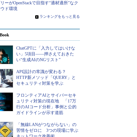
リーがOpenStackで目指す“適材適所”なク
ラウド環境
»
ランキングをもっと見る
Book
ChatGPTに「入力してはいけな
い」5項目――押さえておきた
い“生成AIのNGリスト”
API設計の常識が変わる？
HTTP新メソッド「QUERY」と
セキュリティ対策を学ぶ
フロンティアAIとサイバーセキ
ュリティ対策の現在地 「17万
行のAIコード分析」事例と公的
ガイドラインが示す道筋
「無線LANがつながらない」の
苦情をゼロに 3つの現場に学ぶ
ネットワーク改善術