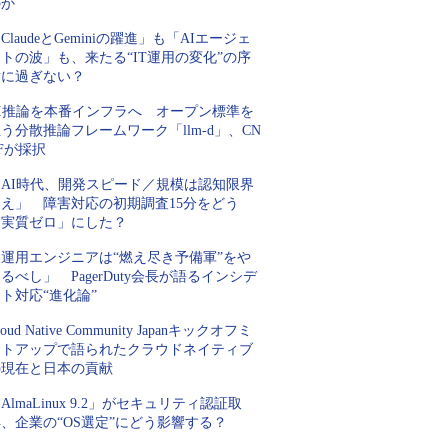
のか
ClaudeとGeminiの躍進」も「AIエージェ
トの波」も、来たる“IT運用の変化”の序
章に過ぎない？
AI推論を本番インフラへ オープン標準を
う分散推論フレームワーク「llm-d」、CN
Fが採択
「AI時代、開発スピード／規模は認知限界
超え」 障害対応の初期調査15分をどう
「実質ゼロ」にした？
「運用エンジニアは“燃え尽き予備軍”をや
るべし」 PagerDuty会長が語るインシデ
ト対応“進化論”
loud Native Community Japanキックオフミ
ートアップで語られたクラウドネイティブ
の現在と日本の貢献
AlmaLinux 9.2」がセキュリティ認証取
、企業の“OS選定”にどう影響する？