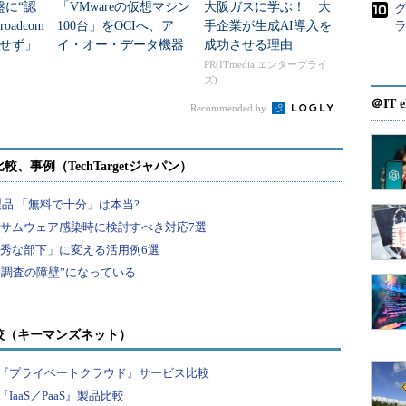
盤に“認
「VMwareの仮想マシン
大阪ガスに学ぶ！ 大
グ
バージョンの違いを気にする必要がないということにあ
adcom
100台」をOCIへ、ア
手企業が生成AI導入を
のデータセンターから、最新バージョンを採用したIBMのク
せず」
イ・オー・データ機器
成功させる理由
ている。
が基幹系をクラウドリ
PR(ITmedia エンタープライ
ズ)
フト
＠IT e
loud Providerプログラムで、同社の技術をフルに活用
Recommended by
loud Verified」認定を開始した。当初の認定事業者と
loud、OVH、Rackspaceを挙げている。
CloudはvSphereベースのサービス「IBM Cloud
を既に1400以上の顧客に提供しているというが、次の新たな取り
iedプログラムに参加
較（キーマンズネット）
rizon Cloudサービスを提供
『プライベートクラウド』サービス比較
ラ製品を採用、一方でDell EMCは「IBM Cloud上の
aaS／PaaS』製品比較