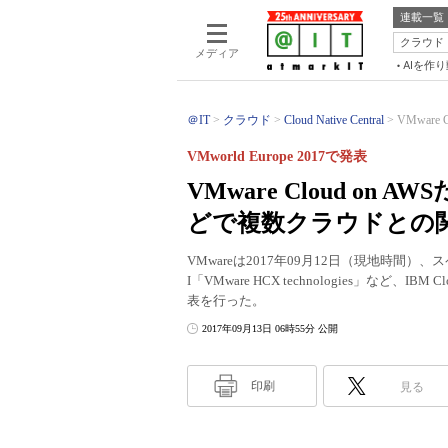
連載一覧
クラウド
メディア
AIを作
＠IT
クラウド
Cloud Native Central
VMware
VMworld Europe 2017で発表
VMware Cloud on
どで複数クラウドとの
VMwareは2017年09月12日（現地時間）、ス
I「VMware HCX technologies」
表を行った。
2017年09月13日 06時55分 公開
印刷
見る