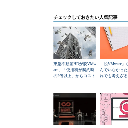
う。WAN最適化、暗号化、プライ
荷分散など、SD-WAN的な機能もう
チェックしておきたい人気記事
スタリカバリーサービスも含まれて
東急不動産HDが脱VMw
「脱VMware
are、「使用料が契約時
んでいなかった
の2倍以上」からコスト
れでも考えざる
を何％削減できたの
い人のための“
か？
道”
HCX technologies