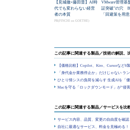
【見城徹×藤田晋】AI時
VMware管理基
最大のポイントは、vSphereの
代でも変わらない経営
証突破”の穴 Bro
るようだ。例えばvSphere 5.x
者の本質
「回避策を用意
ラウドへの移行も容易にできるとし
PR(FINCHI on GOETHE)
一方VMwareは、同社のVMware C
する事業者を対象とした「VMware C
して、CenturyLink、富士通、IBM C
IBMとは、別の発表も行っている。IBM 
for VMware Solutions」
組みを行うという。
上記のHCX Technologyの提供
上記のVMware Cloud Verif
この記事に関連する製品／サービスを比
2017年第4四半期にVMware Ho
サービス内容、品質、変更の自由度を確認
関連して、IBMはDell EMCのインフ
自社に最適なサービス、料金を見極める！『I