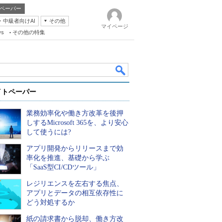
ペーパー
・中級者向けAI
その他
マイページ
ws
その他の特集
イトペーパー
業務効率化や働き方改革を後押
しするMicrosoft 365を、より安心
して使うには?
アプリ開発からリリースまで効
k
率化を推進、基礎から学ぶ
「SaaS型CI/CDツール」
レジリエンスを左右する焦点、
アプリとデータの相互依存性に
どう対処するか
紙の請求書から脱却、働き方改