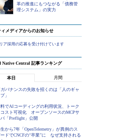
革の推進にもつながる「債務管
理システム」の実力
ティメディアからのお知らせ
リア採用の応募を受け付けています
d Native Central 記事ランキング
月間
本日
AIガバナンスの失敗を招くのは「人のギャ
ップ」
無料でAIコーディングの利用状況、トーク
ンコスト可視化 オープンソースのMCPサ
バ「Preflight」公開
生から7年「OpenTelemetry」が異例のス
ードでCNCFの“卒業”に なぜ支持される