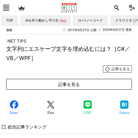
TOP
AIを作り動かし守り生かす
ロー/ノーコード
クラウドネイ
2025年6月27日 更新
連載
2017年9月27日 公開
.NET TIPS
文字列にエスケープ文字を埋め込むには？［C#／
VB／WPF］
記事を見る
記事を見る
Share
Post
LINE
Hatena
総合記事ランキング