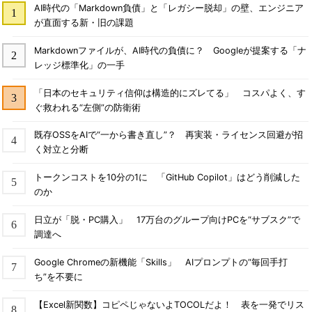
AI時代の「Markdown負債」と「レガシー脱却」の壁、エンジニア
が直面する新・旧の課題
Markdownファイルが、AI時代の負債に？ Googleが提案する「ナ
レッジ標準化」の一手
「日本のセキュリティ信仰は構造的にズレてる」 コスパよく、す
ぐ救われる“左側”の防衛術
既存OSSをAIで“一から書き直し”？ 再実装・ライセンス回避が招
く対立と分断
トークンコストを10分の1に 「GitHub Copilot」はどう削減した
のか
日立が「脱・PC購入」 17万台のグループ向けPCを“サブスク”で
調達へ
Google Chromeの新機能「Skills」 AIプロンプトの“毎回手打
ち”を不要に
【Excel新関数】コピペじゃないよTOCOLだよ！ 表を一発でリス