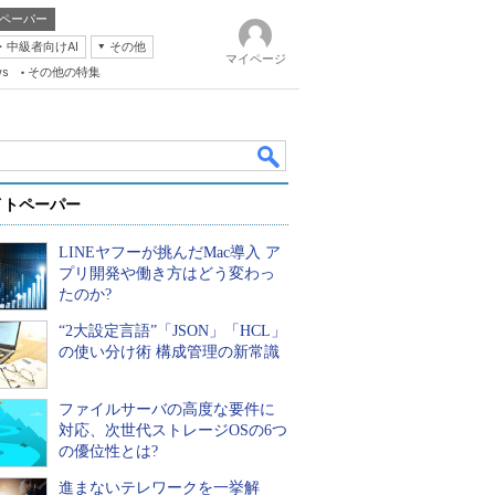
ペーパー
・中級者向けAI
その他
マイページ
ws
その他の特集
イトペーパー
LINEヤフーが挑んだMac導入 ア
プリ開発や働き方はどう変わっ
たのか?
“2大設定言語”「JSON」「HCL」
k
の使い分け術 構成管理の新常識
ファイルサーバの高度な要件に
対応、次世代ストレージOSの6つ
の優位性とは?
進まないテレワークを一挙解