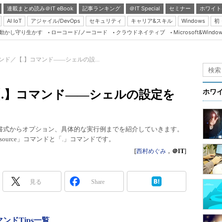
連載まとめ読み＠IT eBook
記事ランキング
＠IT Special
セミナー
ホワイト
AI IoT
アジャイル/DevOps
セキュリティ
キャリア&スキル
Windows
初
り動かし守り生かす
ローコード/ノーコード
クラウドネイティブ
Microsoft&Windo
Server & Storage
HTML5 + UX
コマンド／【.】コマンド――シェルの設...
Smart & Social
Coding Edge
／【.】コマンド――シェルの設定を
ホワ
Java Agile
Database Expert
本書式からオプション、具体的な実行例までを紹介していきます。
Linux ＆ OSS
urce」コマンドと「.」コマンドです。
Master of IP Networ
[
西村めぐみ
，
＠IT
]
Security & Trust
見る
Share
Test & Tools
Insider.NET
ブログ
マンドTips一覧