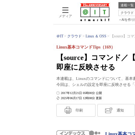
連載一覧
クラウド
メディア
AIを作
＠IT
クラウド
Linux ＆ OSS
【source】
Linux基本コマンドTips（169）
【source】コマンド
即座に反映させる
本連載は、Linuxのコマンドについて、基
今回は、シェルの設定を即座に反映させる「so
2017年12月21日 05時00分 公開
2025年06月17日 12時08分 更新
印刷
通知
Linux基本コ