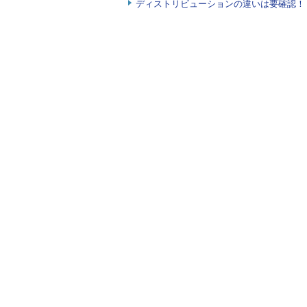
ディストリビューションの違いは要確認！『
「bash ファイル」などの場合は
行します。catコマンドやlsコマ
だけなら、処理結果は同じになりま
ります ※2。
※2 シェル変数は現
（子プロセス）に引き
と、シェル変数を環
扱い方の違いを確認したのが、
画
セスを一覧表示する
psコマンド
を動
変数「PS1」の内容を変更しました。
す。