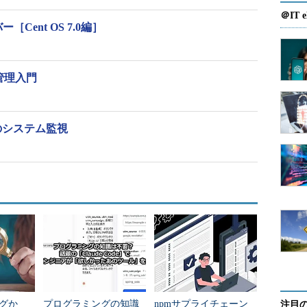
目次に戻る
＠IT e
Cent OS 7.0編］
オプションがありません。
x管理入門
目次に戻る
のシステム監視
座に反映する
に書かれた複数のコマンドを現在のシェルで実行し
属性は必要ありません。
ログインし直さず即座に反映させたいときに役立ち
urce ~/.bashrc」または「. ~/.bashrc」とします。
で
viコマンド
を使って.bashrcを編集し、sourceコマンド
ログか
プログラミングの知識
npmサプライチェーン
（viを使った編集内容は省略しました）。
注目