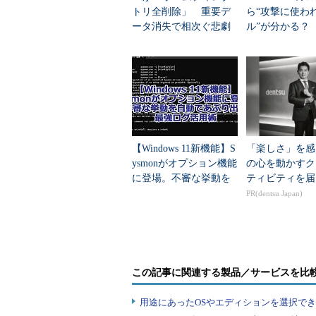
トリ全削除」 重要デ
ら“攻撃に使わ
ータ消失で相次ぐ悲劇
ル”が分かる？ 
コマンド実行例
T/CCの無料分
source ~/.bashrc
（bashの環境設定ファイル~/.bashrc
【Windows 11新機能】S
「楽しさ」を感
ysmonがオプション機能
の心を動かすク
に登場。不審な挙動を
ティビティを届
自動であぶり出す最強
PR(dentsu Japan)
ログツール活用術
画面1 sourceコマンドを使って.bashrc
シェルスクリプト実行との違
この記事に関連する製品／サービスを比
「bash ファイル」（またはファ
用途にあったOSやエディションを選択できていま
場合と、sourceコマンドを用いた