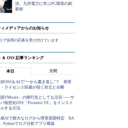
決、九州電力に学ぶPC環境の刷
新術
ティメディアからのお知らせ
リア採用の応募を受け付けています
ux ＆ OSS 記事ランキング
月間
本日
存OSSをAIで“一から書き直し”？ 再実
装・ライセンス回避が招く対立と分断
脱VMware」の移行先としても注目――サ
バ仮想化OSS「Proxmox VE」をインスト
ールする方法
成AIで膨大なログから障害原因特定 RA
、Pythonでログ分析アプリ構築