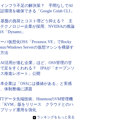
Iインフラ不足の解決策？ 手間なしでAI
証環境を確保できる「Google Colab CLI」
AI基盤の負荷とコスト増どう抑える？ 主
テクノロジー企業が採用、NVIDIAの推論
SS「Dynamo」
ーバ仮想化OSS「Proxmox VE」でRocky
inux/Windows Serverの仮想マシンを構築す
る方法
AI活用が進む企業」ほど、OSS管理の甘
さで足をすくわれる？ IPAが「オープンソ
ース推進レポート」公開
日本企業は「OSSには価値がある」と実感
も、体制整備に課題
TTデータ先端技術、HinemosのVM管理機
能「KVM」版をリリース クラウドとのハ
イブリッド運用を強化
»
ランキングをもっと見る