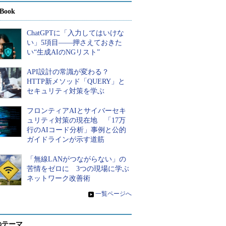
Book
ChatGPTに「入力してはいけな
い」5項目――押さえておきた
い“生成AIのNGリスト”
API設計の常識が変わる？
HTTP新メソッド「QUERY」と
セキュリティ対策を学ぶ
フロンティアAIとサイバーセキ
ュリティ対策の現在地 「17万
行のAIコード分析」事例と公的
ガイドラインが示す道筋
「無線LANがつながらない」の
苦情をゼロに 3つの現場に学ぶ
ネットワーク改善術
»
一覧ページへ
のテーマ