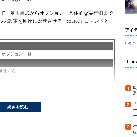
ついて、基本書式からオプション、具体的な実行例まで
の設定を即座に反映させる「source」コマンドと
アイ
キャ
|
オプション一覧
Lin
反映する
既
「
続きを読む
ー
ルに書かれたコマンドを現在のシェルで実行する、とい
ファイルを反映させる際に使用します。
生
G