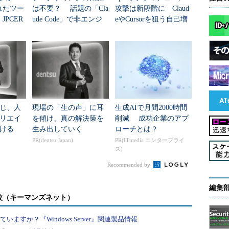
れたツー
は不要？ 話題の「Cla
攻撃は新段階に Claud
JPCER
ude Code」で非エンジ
eやCursorを狙う自己増
析シート
ニアが「欲しかったあ
殖マルウェアの正体
のツール」を作る
の内容を反映させる）（
画面1
）
じ、人
現場の「生の声」に耳
生成AIで月間2000時間
リエイ
を傾け、真の解決策を
削減 成功企業のアプ
ける
生み出していく
ローチとは？
PR(dentsu Japan)
PR(ITmedia エンタープライ
ズ)
の編集内容を反映したところ
Recommended by
い
編集
較（キーマンズネット）
イル名のみを入力してシェルスクリプト）を実行した
すか？『Windows Server』関連製品情報
場合は、何が違うのでしょうか。