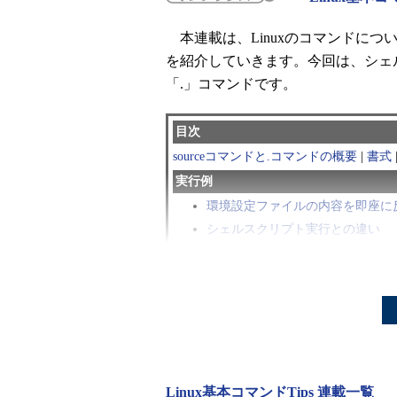
本連載は、Linuxのコマンドに
を紹介していきます。今回は、シェル
「.」コマンドです。
目次
sourceコマンドと.コマンドの概要
|
書式
実行例
環境設定ファイルの内容を即座に
シェルスクリプト実行との違い
sourceコマンドとは？
「source」コマンドは、ファイ
うコマンドです。主にシェルの設定
Linux基本コマンドTips 連載一覧