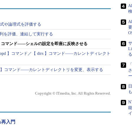
れたビルトインコマンドで、bashやtcsh、zshに共通
A
「.」の処理内容は、sourceと全く同じです ※1。
検
計算式や論理式を評価する
ource ファイル」と全く同じ処理を「. ファイル」でも実行できる。しか
要
shでは「.」コマンドしか利用できず、sourceコマンドは使用できない。
O
文字列を評価、連結して実行する
ashへのシンボリックリンクとなっており、Ubuntuの場合はdash（Debian
量シェル）へのシンボリックリンクとなっている。つまりCentOSのshで
サ
【.】コマンド――シェルの設定を即座に反映させる
利用できるが、Ubuntuのshではできない。
L
 popd 】コマンド／【 dirs 】コマンド――カレントディレクト
「
目次に戻る
pwd 】コマンド――カレントディレクトリを変更、表示する
行時の引数]
Copyright © ITmedia, Inc. All Rights Reserved.
N
数]
※[ ]は省略可能な引数を示しています。
x再入門