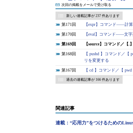
sourceコマンドはシェルに組み込ま
次回の掲載をメールで受け取る
して使用できます。ビルトインコマンド
新しい連載記事が 237 件あります
171
【expr】コマンド――
※1 bashでは、「s
し、bashの基である
170
【eval】コマンド――
CentOSでは、shはb
版ash、sh互換の軽
169
【source】コマンド／
はsourceコマンドを
168
【 pushd 】コマンド／【
リを変更する
167
【 cd 】コマンド／【 
過去の連載記事が 166 件あります
sourceコマンドの書式
source ファイル [ファイル実
.コマンドの書式
. ファイル [ファイル実行時の引
関連記事
連載：“応用力”をつけるためのLinu