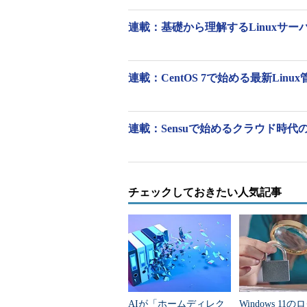
連載：基礎から理解するLinuxサーバー［
sourceと.の主なオプション
sourceコマンドと.コマンドには
連載：CentOS 7で始める最新Linu
連載：Sensuで始めるクラウド時代
環境設定ファイルの内容を即
「
source ファイル
」で、ファイル
チェックしておきたい人気記事
ます。このときファイルに実行可能
シェルの設定ファイルの内容を、
ます。例えば~/.bashrcを編集した後、「so
画面1
では、ホームディレクトリ
AIが「ホームディレク
Windows 11の
で変更内容を即座に反映しています