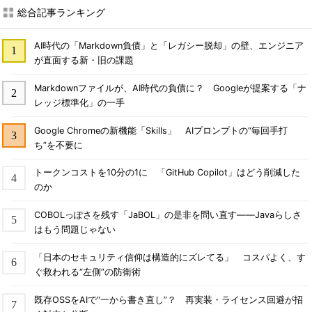
総合記事ランキング
AI時代の「Markdown負債」と「レガシー脱却」の壁、エンジニア
が直面する新・旧の課題
Markdownファイルが、AI時代の負債に？ Googleが提案する「ナ
レッジ標準化」の一手
Google Chromeの新機能「Skills」 AIプロンプトの“毎回手打
ち”を不要に
トークンコストを10分の1に 「GitHub Copilot」はどう削減した
のか
COBOLっぽさを残す「JaBOL」の是非を問い直す――Javaらしさ
はもう問題じゃない
「日本のセキュリティ信仰は構造的にズレてる」 コスパよく、す
ぐ救われる“左側”の防衛術
既存OSSをAIで“一から書き直し”？ 再実装・ライセンス回避が招