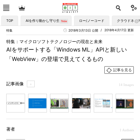
TOP
AIを作り動かし守り生かす
ロー/ノーコード
クラウドネイ
2018年4月17日 更新
特集
2018年3月13日 公開
特集：マイクロソフトテクノロジーの現在と未来
AIをサポートする「Windows ML」APIと新しい
「WebView」の登場で見えてくるもの
記事を見る
記事画像
＋
14 Images
1
2
3
4
5
6
7
著者
1 Authors