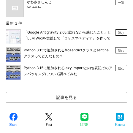
かわさきしんじ
一覧
840 Articles
最新 3 件
「Google Antigravity 2.0と戯れながら感じたこと」と
読む
「LLM Wikiを実践して『ロケスマペディア』を作って
みた」
Python 3.15で追加されるfrozendictクラスとsentinel
読む
クラスってどんなもの？
Python 3.15に追加されるlazy importと内包表記でのア
読む
ンパッキングについて調べてみた
記事を見る
Share
Post
LINE
Hatena