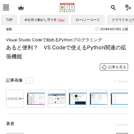
TOP
AIを作り動かし守り生かす
ロー/ノーコード
クラウドネイ
連載
2018年6月19日 公開
Visual Studio Codeで始めるPythonプログラミング
あると便利？ VS Codeで使えるPython関連の拡
張機能
記事を見る
記事画像
＋
23 Images
1
2
3
4
5
6
7
著者
1 Authors