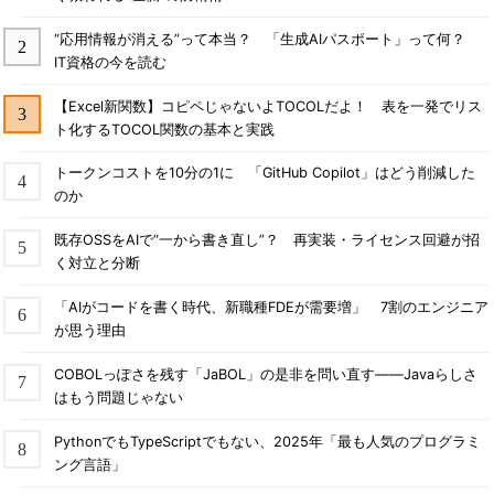
“応用情報が消える”って本当？ 「生成AIパスポート」って何？
IT資格の今を読む
【Excel新関数】コピペじゃないよTOCOLだよ！ 表を一発でリス
ト化するTOCOL関数の基本と実践
トークンコストを10分の1に 「GitHub Copilot」はどう削減した
のか
既存OSSをAIで“一から書き直し”？ 再実装・ライセンス回避が招
く対立と分断
「AIがコードを書く時代、新職種FDEが需要増」 7割のエンジニア
が思う理由
COBOLっぽさを残す「JaBOL」の是非を問い直す――Javaらしさ
はもう問題じゃない
PythonでもTypeScriptでもない、2025年「最も人気のプログラミ
ング言語」