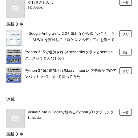
かわさきしんじ
一覧
840 Articles
最新 3 件
「Google Antigravity 2.0と戯れながら感じたこと」と
読む
「LLM Wikiを実践して『ロケスマペディア』を作って
みた」
Python 3.15で追加されるfrozendictクラスとsentinel
読む
クラスってどんなもの？
Python 3.15に追加されるlazy importと内包表記でのア
読む
ンパッキングについて調べてみた
連載
Visual Studio Codeで始めるPythonプログラミング
一覧
11 Articles
最新 3 件