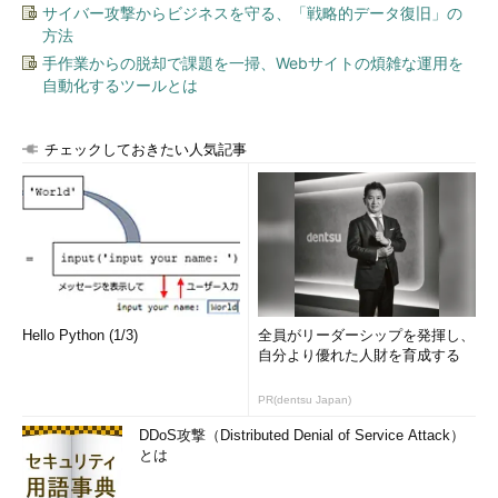
実際に実行すると次のようになる。
サイバー攻撃からビジネスを守る、「戦略的データ復旧」の
方法
手作業からの脱却で課題を一掃、Webサイトの煩雑な運用を
自動化するツールとは
チェックしておきたい人気記事
Invoke-CommandとGet-PSDriveでリモートPCのドライブ
情報を取得する
Hello Python (1/3)
全員がリーダーシップを発揮し、
Invoke-Commandを使うと、リモートPC上で実行される。
自分より優れた人財を育成する
これにより、リモートPCのドライブ情報を取得できる。
PR(dentsu Japan)
Get-Volumeコマンドレットでボリュームの状態を調査する
DDoS攻撃（Distributed Denial of Service Attack）
とは
Get-VolumeはWindows 8／Windows Server 2012以降で利用