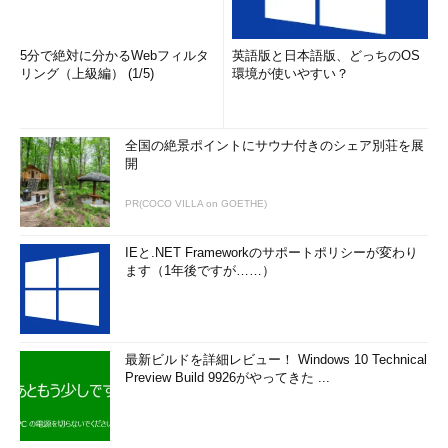
得できる。
5分で絶対に分かるWebフィルタ
英語版と日本語版、どっちのOS
結果をクリップボードにコピーする
リング（上級編） (1/5)
環境が使いやすい？
以上の例では、実行結果は画面に表示されているだけだが、例
えばクリップボードにコピーしたければ、コマンド列の最後に
全国の絶景ポイントにサウナ付きのシェア別荘を展
「
| clip
」を付ければよい。結果をタブ区切りテキストにして表
開
計算ソフトなどに貼り付けたければ、「
| Out-GridView
」で
（GUIの）グリッド選択ツールへ送るという方法もある。
PR(COCO VILLA on GOETHE)
PowerShellをコマンドプロンプトから実行する
IEと.NET Frameworkのサポートポリシーが変わり
ます（1年後ですが……）
いちいちPowerShellのウィンドウなどを開いて実行するのが面
倒だったり、いつも使っているバッチファイルなどからちょっと
呼び出したりしたいだけなら、PowerShellのスクリプトの前に
「
powershell ～
」と付けると、コマンドプロンプトからでも
最新ビルドを詳細レビュー！ Windows 10 Technical
PowerShellのコマンドレットを直接呼び出せる。
Preview Build 9926がやってきた ...