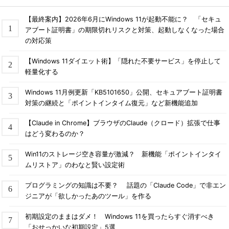
【最終案内】2026年6月にWindows 11が起動不能に？ 「セキュ
アブート証明書」の期限切れリスクと対策、起動しなくなった場合
の対応策
【Windows 11ダイエット術】「隠れた不要サービス」を停止して
軽量化する
Windows 11月例更新「KB5101650」公開、セキュアブート証明書
対策の継続と「ポイントインタイム復元」など新機能追加
【Claude in Chrome】ブラウザのClaude（クロード）拡張で仕事
はどう変わるのか？
Win11のストレージ空き容量が激減？ 新機能「ポイントインタイ
ムリストア」のわなと賢い設定術
プログラミングの知識は不要？ 話題の「Claude Code」で非エン
ジニアが「欲しかったあのツール」を作る
初期設定のままはダメ！ Windows 11を買ったらすぐ消すべき
「おせっかいな初期設定」5選