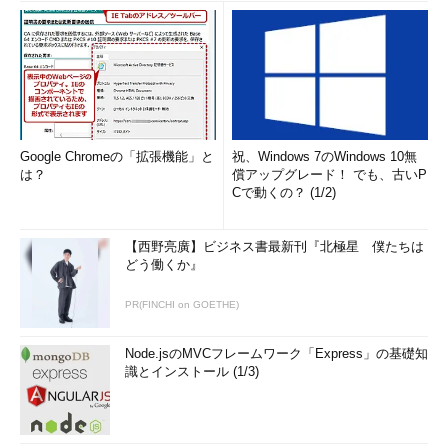
Google Chromeの「拡張機能」と
祝、Windows 7のWindows 10無
は？
償アップグレード！ でも、古いP
Cで動くの？ (1/2)
コマンドプロンプトからPowerShellを呼び出す
先頭にPowerShellと付ければ、コマンドプロンプトからで
【西野亮廣】ビジネス書最新刊『北極星 僕たちは
も直接PowerShellのコマンド列を呼び出せる。
どう働くか』
PR(FINCHI on GOETHE)
「
Tech TIPS
」
Node.jsのMVCフレームワーク「Express」の基礎知
識とインストール (1/3)