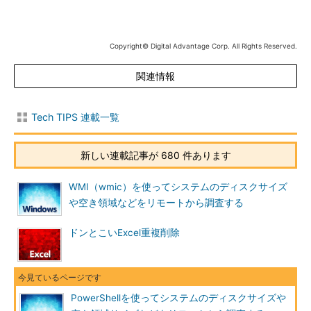
Copyright© Digital Advantage Corp. All Rights Reserved.
Get-PSDriveでドライブ情報を取得する
これはどのPowerShellでも利用できるコマンドレット。オ
プションなしで実行すると、ローカルドライブの使用済みサ
関連情報
イズと空きサイズを取得・表示する（レジストリや環境変数
などの仮想的なドライブも表示される）。
Tech TIPS 連載一覧
このコマンドレットは、どのPowerShell（Window OS）でも
新しい連載記事が 680 件あります
利用できるが、物理ドライブ以外の余計な情報が表示されるのが
少々煩わしいかもしれない（「
Get-PSDrive C,E
」のように引数
WMI（wmic）を使ってシステムのディスクサイズ
を付ければドライブを限定できる）。ただし、使用済みサイズと
や空き領域などをリモートから調査する
空きサイズは表示されるが、ボリュームの総サイズは表示されな
い（必要ならこれらを加算するPowerShellスクリプトを作ればよ
ドンとこいExcel重複削除
い）。
Get-PSDriveでリモートのPCを調査するには？
Get-PSDriveでリモートのPCにあるディスクの状態を調査する
PowerShellを使ってシステムのディスクサイズや