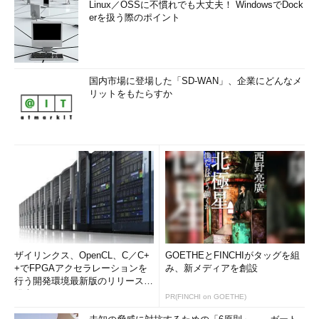
Linux／OSSに不慣れでも大丈夫！ WindowsでDock
erを扱う際のポイント
国内市場に登場した「SD-WAN」、企業にどんなメ
リットをもたらすか
ザイリンクス、OpenCL、C／C+
GOETHEとFINCHIがタッグを組
+でFPGAアクセラレーションを
み、新メディアを創設
行う開発環境最新版のリリースを
発表
PR(FINCHI on GOETHE)