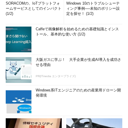
SORACOMの、IoTプラットフォ
Windows 10のトラブルシューテ
ームサービスとしてのインパクト
ィング事例──未知のポリシー設
(1/2)
定を探せ！ (1/2)
Caffeで画像解析を始めるための基礎知識とインス
トール、基本的な使い方 (1/2)
大阪ガスに学ぶ！ 大手企業が生成AI導入を成功さ
せる理由
PR(ITmedia エンタープライズ)
Windows系ITエンジニアのための産業用ドローン開
発環境