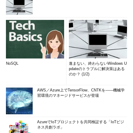
NoSQL
進まない、終わらないWindows U
pdateのトラブルに解決策はある
のか？ (1/2)
AWS／Azure上でTensorFlow、CNTKを――機械学
習環境のマネージドサービスが登場
AzureでIoTプロジェクトを共同検証する「IoTビジ
ネス共創ラボ」