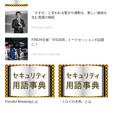
できる新しいコマンドレットである（これらのOSで導入され
た、新しい「記憶域プール」などに対応している）。Get-
PSDriveと違って、実際のディスクボリュームしか扱えないが、
「さすが」と言われる驚きや感動を。新しい価値を
生む電通の挑戦
より詳しい情報を取得できる。Get-PSDriveと同様に、ドライブ
名を列挙すると、そのドライブの情報のみを取得する。
PR(dentsu Japan)
FINCHI主催「IVS2026」トークセッションが話題
に！
PR(FINCHI on GOETHE)
Get-Volumeでボリューム情報を取得する
これはWindows 8以降とPowerShell（PowerShell 4.0以
降）の組み合わせで利用できるコマンドレット。ボリューム
情報を取得する。
Forceful Browsingとは
「トロイの木馬」とは
ドライブ名やサイズ以外に幾つか余計な情報が表示されている
が、それらが不要なら、SelectやFormat-Tableなどで適宜整形す