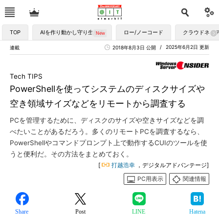
TOP
AIを作り動かし守り生かす
ロー/ノーコード
クラウドネイ
2025年6月2日 更新
連載
2018年8月3日 公開
Tech TIPS
PowerShellを使ってシステムのディスクサイズや
空き領域サイズなどをリモートから調査する
PCを管理するために、ディスクのサイズや空きサイズなどを調
べたいことがあるだろう。多くのリモートPCを調査するなら、
PowerShellやコマンドプロンプト上で動作するCUIのツールを使
うと便利だ。その方法をまとめておく。
[
打越浩幸
，デジタルアドバンテージ]
PC用表示
関連情報
Share
Post
LINE
Hatena