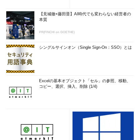
ること（この辺りはPowerShellの基本的な使い方の話なので、こ
こでは触れない）。
【見城徹×藤田晋】AI時代でも変わらない経営者の
本質
Get-VolumeでリモートのPCを調査するには？
PR(FINCHI on GOETHE)
リモートのPCに対してGet-Volumeを実行するには、「
-
CimSession
」オプションでサーバ名を追加して実行する（複数
シングルサインオン（Single Sign-On：SSO）とは
列挙可能）。なおローカルもリモートも、共にWindows 8／
Windows Server 2012以降が必要になる。
Excelの基本オブジェクト「セル」の参照、移動、
コピー、選択、挿入、削除 (1/4)
Get-VolumeでリモートPCのボリューム情報を取得する
-CimSessionオプションを付けて、リモートPCとのCIMセ
ッションを指定すると、リモートPCのボリューム情報を取