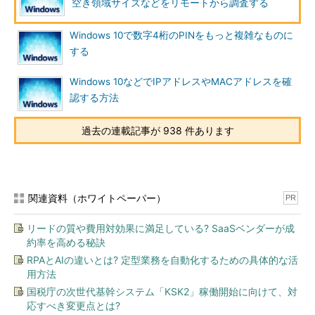
には、リモートでPowerShellのコマンドレットを実行する
空き領域サイズなどをリモートから調査する
「
Invoke-Command
」を使ってGet-PSDriveを実行すればよい。
Windows 10で数字4桁のPINをもっと複雑なものに
※
リモートから本TIPSで述べているコマンドなどを動作させる場
する
合、認証方法や権限、（WinRMやファイアウォールの）リモー
トから実行する許可設定の状態などによって、実行できないこと
Windows 10などでIPアドレスやMACアドレスを確
がある（場合によっては、さらに管理者権限のあるコマンドプロ
認する方法
ンプトやPowerShellウィンドウから実行する必要がある）。本
TIPSでは、ローカルもリモートも同じActive Directoryドメイン
過去の連載記事が 938 件あります
に所属するなどして、認証に関しては問題なく透過的に動作して
いるものとする。そうでない場合の対処方法については、今後別
TIPSで紹介する。
関連資料（ホワイトペーパー）
PR
Invoke-Commandは次のように使用する。
{ ～ }
内に、リモー
トで実行したいコマンドを記述する（2つ以上のコマンドを実行
リードの質や費用対効果に満足している? SaaSベンダーが成
したい場合は、スクリプトファイルに記述する必要がある）。
約率を高める秘訣
RPAとAIの違いとは? 定型業務を自動化するための具体的な活
Invoke-Command -ComputerName
＜リモートPC＞
{
用方法
Get-PSDrive }
国税庁の次世代基幹システム「KSK2」稼働開始に向けて、対
応すべき変更点とは?