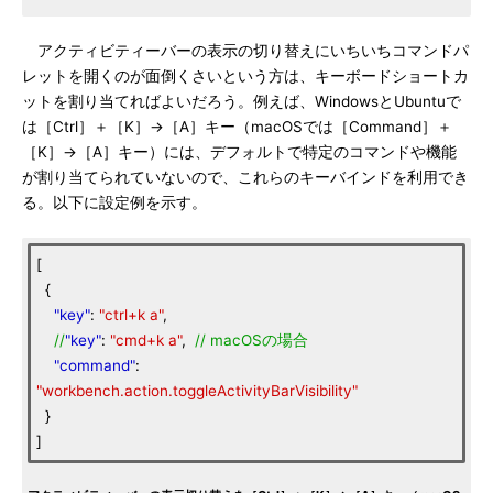
アクティビティーバーの表示の切り替えにいちいちコマンドパ
レットを開くのが面倒くさいという方は、キーボードショートカ
ットを割り当てればよいだろう。例えば、WindowsとUbuntuで
は［Ctrl］＋［K］→［A］キー（macOSでは［Command］＋
［K］→［A］キー）には、デフォルトで特定のコマンドや機能
が割り当てられていないので、これらのキーバインドを利用でき
る。以下に設定例を示す。
[
{
"key"
:
"ctrl+k a"
,
//
"key"
:
"cmd+k a"
,
//
macOSの場合
"command"
:
"workbench.action.toggleActivityBarVisibility"
}
]