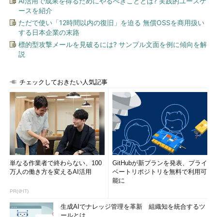
AI活用で成果を得るためにやるべきこととは? 実践的ユースケ
ースを紹介
ただで使い「12時間以内の復旧」を迫る 無償OSSを商用扱い
する日本企業の末路
標的型攻撃メールを見破るには? サンプル文面を例に傾向を解
説
チェックしておきたい人気記事
単なる作業者で終わらない、100
GitHubが新プランを発表、プライ
万人の働き方を変えるAI活用
ベートリポジトリを無料で利用可
能に
PR(＠IT)
生成AIでナレッジ管理を革新 組織知を統合するツ
ールとは