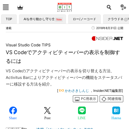
TOP
AIを作り動かし守り生かす
ロー/ノーコード
クラウドネイ
連載
2018年8月31日 公開
Visual Studio Code TIPS
VS Codeでアクティビティーバーの表示を制御す
るには
VS Codeのアクティビティーバーの表示を切り替える方法、
Activitus Barによりアクティビティーバーの機能をステータスバ
ーに移設する方法を紹介。
[
かわさきしんじ
，Insider.NET編集部]
PC用表示
関連情報
Share
Post
LINE
Hatena