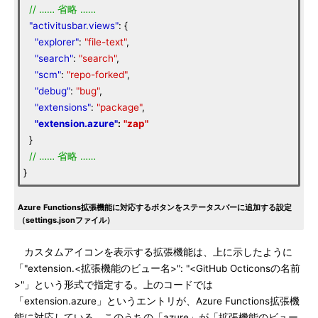
//
……
省略
……
"activitusbar.views"
: {
"explorer"
:
"file-text"
,
"search"
:
"search"
,
"scm"
:
"repo-forked"
,
"debug"
:
"bug"
,
"extensions"
:
"package"
,
"extension.azure"
:
"zap"
}
//
……
省略
……
}
Azure Functions拡張機能に対応するボタンをステータスバーに追加する設定
（settings.jsonファイル）
カスタムアイコンを表示する拡張機能は、上に示したように
「"extension.<拡張機能のビュー名>": "<GitHub Octiconsの名前
>"」という形式で指定する。上のコードでは
「extension.azure」というエントリが、Azure Functions拡張機
能に対応している。このうちの「azure」が「拡張機能のビュー