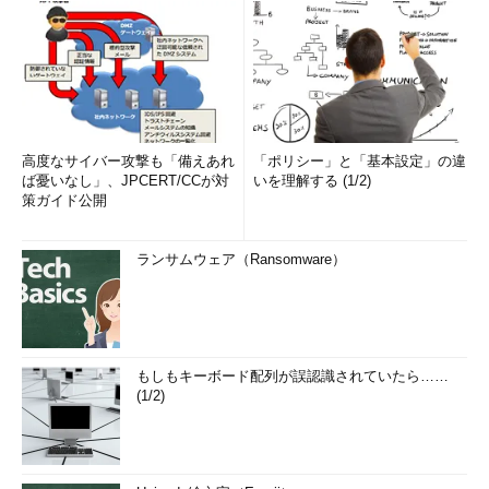
高度なサイバー攻撃も「備えあれ
「ポリシー」と「基本設定」の違
ば憂いなし」、JPCERT/CCが対
いを理解する (1/2)
策ガイド公開
ランサムウェア（Ransomware）
もしもキーボード配列が誤認識されていたら……
(1/2)