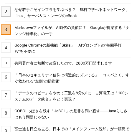
なぜ若手こそインフラを学ぶべき？ 無料で学べるネットワーク、
Linux、サーバ＆ストレージのeBook
Markdownファイルが、AI時代の負債に？ Googleが提案する「ナ
レッジ標準化」の一手
Google Chromeの新機能「Skills」 AIプロンプトの“毎回手打
ち”を不要に
共同著作者に無断で改変したので、2800万円請求します
「日本のセキュリティ信仰は構造的にズレてる」 コスパよく、す
ぐ救われる“左側”の防衛術
「データのコピー」をやめて工数を8分の1に 古河電工は「100シ
ステムのデータ統合」をどう実現？
COBOLっぽさを残す「JaBOL」の是非を問い直す――Javaらしさ
はもう問題じゃない
富士通も日立も去る、日本での「メインフレーム脱却」が一筋縄で