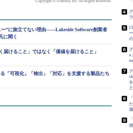
Copyright © ITmedia, Inc. All Rights Reserved.
グ
C
に旅立てない理由――Lakeside Software創業者
氏に聞く
グ
速く届けること」ではなく「価値を届けること」
a
援ツール「AIOps」を提供する。アプリケーションの起動時
n
の再送回数などの挙動、性能をリアルタイムに検
 2016に見る「可視化」「検出」「対応」を支援する製品たち
生条件をOSやシステムリソースごとに分析、特定で
c
た「Tray-App」を通じて、エンドユーザー自身
た
盾
「
得