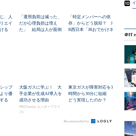
ー
じ、人
「運用負荷は減った、
「特定メンバーへの依
リエイ
だが心理負担は増え
存」からどう脱却？ J
ける
た」 結局は人が面倒
R西日本「JRおでかけネ
＠IT e
を見る“AI運用の矛盾”
ット」を支えるインフ
ラ監視標準化のアプロ
ーチ
シップ
大阪ガスに学ぶ！ 大
東京ガスが障害対応を3
より優
手企業が生成AI導入を
時間から30分に短縮
する
成功させる理由
どう実現したのか？
PR(ITmedia エンタープライ
ズ)
Recommended by