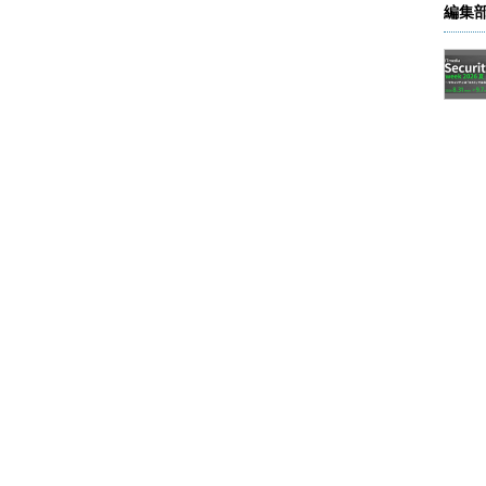
編集
合、例えば「特定のソフトウェアのバージョンが上
」といった条件を特定するための独自言語を「セン
トやSQLに関する知識不要で、複雑な発生条件を特
イスをグラフィカルに確認できる「Hardware
ow」「Splunk」などと収集したデータを連携させる機能も
日本語でも2018年第四半期から提供する予定だ。