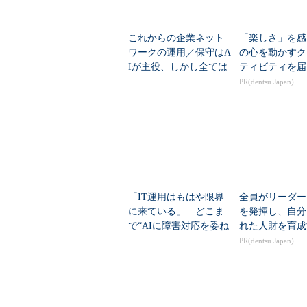
これからの企業ネット
「楽しさ」を感
ワークの運用／保守はA
の心を動かすク
Iが主役、しかし全ては
ティビティを届
カバーできない
PR(dentsu Japan)
IT運用支援ツール「AIOps」
「IT運用はもはや限界
全員がリーダー
に来ている」 どこま
を発揮し、自分
で“AIに障害対応を委ね
れた人財を育成
る”決断ができるか
PR(dentsu Japan)