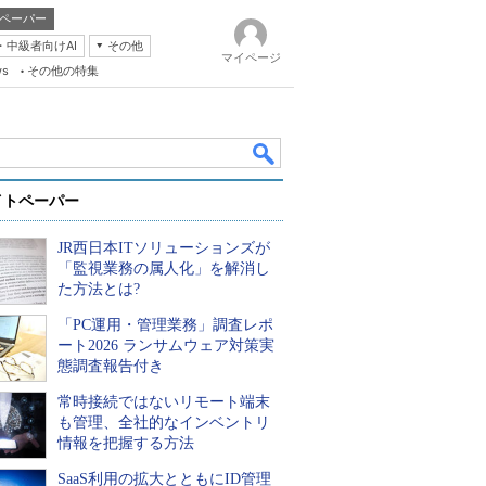
ペーパー
・中級者向けAI
その他
マイページ
ws
その他の特集
イトペーパー
JR西日本ITソリューションズが
「監視業務の属人化」を解消し
た方法とは?
「PC運用・管理業務」調査レポ
k
ート2026 ランサムウェア対策実
態調査報告付き
常時接続ではないリモート端末
も管理、全社的なインベントリ
情報を把握する方法
SaaS利用の拡大とともにID管理