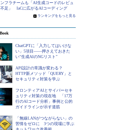
インフラチームも「AI生成コードのレビュ
不足」 IaCに広がるAIコーディング
»
ランキングをもっと見る
Book
ChatGPTに「入力してはいけな
い」5項目――押さえておきた
い“生成AIのNGリスト”
API設計の常識が変わる？
HTTP新メソッド「QUERY」と
セキュリティ対策を学ぶ
フロンティアAIとサイバーセキ
ュリティ対策の現在地 「17万
行のAIコード分析」事例と公的
ガイドラインが示す道筋
「無線LANがつながらない」の
苦情をゼロに 3つの現場に学ぶ
ネットワーク改善術