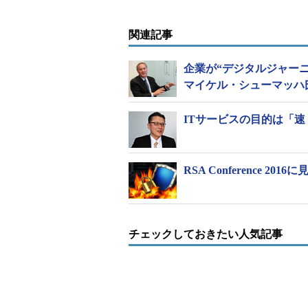
関連記事
企業が“デジタルジャーニー”
マイケル・シューマッハ
SysTrackの概要
ITサービスの目的は「
SysTrack 8.4では、IT運用支
間、クラッシュ頻度、ネットワーク
RSA Conference
知。それらの情報を基に、障害の発
きる。検知された情報は、今回追加され
に通知することもできる。
チェックしておきたい人気記事