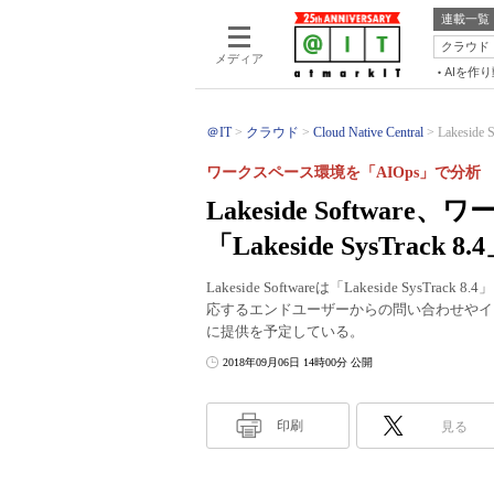
連載一覧
クラウド
メディア
AIを作
＠IT
クラウド
Cloud Native Central
Lakesi
ワークスペース環境を「AIOps」で分析
Lakeside Softw
「Lakeside SysTrack 
Lakeside Softwareは「Lakeside Sy
応するエンドユーザーからの問い合わせやイ
に提供を予定している。
2018年09月06日 14時00分 公開
印刷
見る