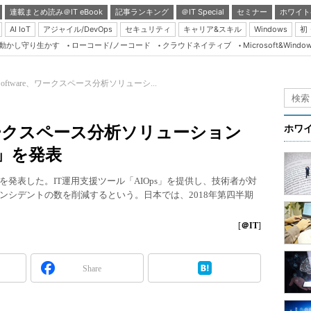
連載まとめ読み＠IT eBook
記事ランキング
＠IT Special
セミナー
ホワイト
AI IoT
アジャイル/DevOps
セキュリティ
キャリア&スキル
Windows
初
り動かし守り生かす
ローコード/ノーコード
クラウドネイティブ
Microsoft&Windo
Server & Storage
HTML5 + UX
de Software、ワークスペース分析ソリューシ...
Smart & Social
Coding Edge
are、ワークスペース分析ソリューション
ホワ
Java Agile
8.4」を発表
Database Expert
sTrack 8.4」を発表した。IT運用支援ツール「AIOps」を提供し、技術者が対
Linux ＆ OSS
ンシデントの数を削減するという。日本では、2018年第四半期
Master of IP Networ
[
＠IT
]
Security & Trust
Test & Tools
Share
Insider.NET
ブログ