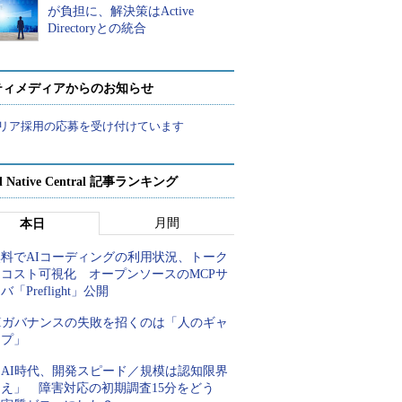
が負担に、解決策はActive
Directoryとの統合
ティメディアからのお知らせ
リア採用の応募を受け付けています
d Native Central 記事ランキング
月間
本日
無料でAIコーディングの利用状況、トーク
ンコスト可視化 オープンソースのMCPサ
バ「Preflight」公開
AIガバナンスの失敗を招くのは「人のギャ
ップ」
「AI時代、開発スピード／規模は認知限界
超え」 障害対応の初期調査15分をどう