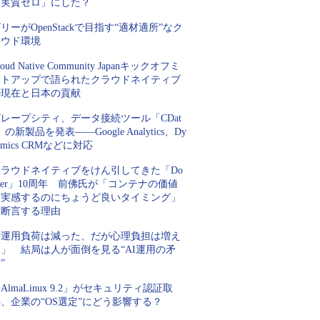
「実質ゼロ」にした？
リーがOpenStackで目指す“適材適所”なク
ラウド環境
loud Native Community Japanキックオフミ
ートアップで語られたクラウドネイティブ
の現在と日本の貢献
レープシティ、データ接続ツール「CDat
」の新製品を発表――Google Analytics、Dy
amics CRMなどに対応
クラウドネイティブをけん引してきた「Do
ker」10周年 前佛氏が「コンテナの価値
を実感するのにちょうど良いタイミング」
と断言する理由
「運用負荷は減った、だが心理負担は増え
」 結局は人が面倒を見る“AI運用の矛
”
AlmaLinux 9.2」がセキュリティ認証取
、企業の“OS選定”にどう影響する？