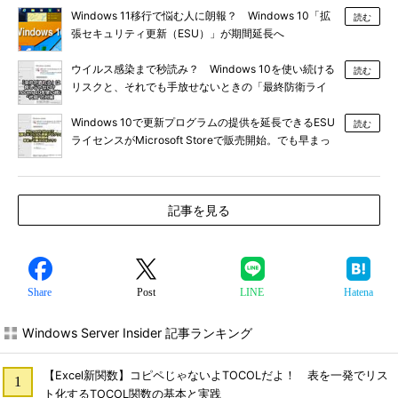
Windows 11移行で悩む人に朗報？ Windows 10「拡
読む
張セキュリティ更新（ESU）」が期間延長へ
ウイルス感染まで秒読み？ Windows 10を使い続ける
読む
リスクと、それでも手放せないときの「最終防衛ライ
ン」
Windows 10で更新プログラムの提供を延長できるESU
読む
ライセンスがMicrosoft Storeで販売開始。でも早まっ
て買わないで？
記事を見る
Share
Post
LINE
Hatena
Windows Server Insider 記事ランキング
【Excel新関数】コピペじゃないよTOCOLだよ！ 表を一発でリス
ト化するTOCOL関数の基本と実践