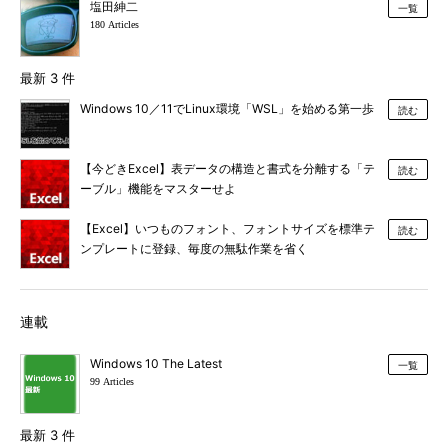
塩田紳二
一覧
180 Articles
最新 3 件
Windows 10／11でLinux環境「WSL」を始める第一歩
読む
【今どきExcel】表データの構造と書式を分離する「テ
読む
ーブル」機能をマスターせよ
【Excel】いつものフォント、フォントサイズを標準テ
読む
ンプレートに登録、毎度の無駄作業を省く
連載
Windows 10 The Latest
一覧
99 Articles
最新 3 件