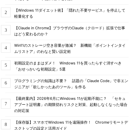
【Windows 11ダイエット術】「隠れた不要サービス」を停止して
軽量化する
【Claude in Chrome】ブラウザのClaude（クロード）拡張で仕事
はどう変わるのか？
Win11のストレージ空き容量が激減？ 新機能「ポイントインタイ
ムリストア」のわなと賢い設定術
初期設定のままはダメ！ Windows 11を買ったらすぐ消すべき
「おせっかいな初期設定」5選
プログラミングの知識は不要？ 話題の「Claude Code」で非エン
ジニアが「欲しかったあのツール」を作る
【最終案内】2026年6月にWindows 11が起動不能に？ 「セキュ
アブート証明書」の期限切れリスクと対策、起動しなくなった場合
の対応策
【保存版】スマホでWindows 11を遠隔操作！ Chromeリモートデ
スクトップの設定と活用ガイド