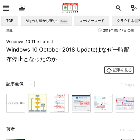
TOP
AIを作り動かし守り生かす
ロー/ノーコード
クラウドネイ
連載
2018年10月17日 公開
Windows 10 The Latest
Windows 10 October 2018 Updateはなぜ一時配
布停止となったのか
記事を見る
記事画像
＋
9 Images
1
2
3
4
5
6
7
著者
1 Authors