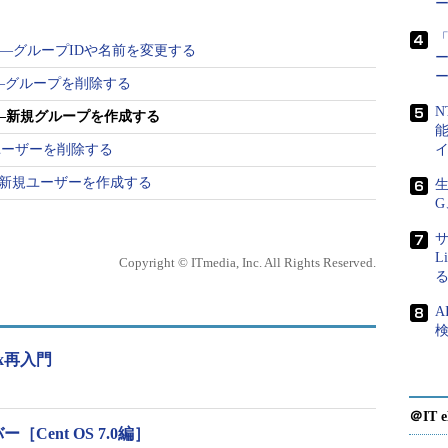
「
ンド――グループIDや名前を変更する
ー
プ名
ド――グループを削除する
※[ ]は省略可能な引数を示しています。
N
ド――新規グループを作成する
―ユーザーを削除する
目次に戻る
ド――新規ユーザーを作成する
生
G
サ
L
Copyright © ITmedia, Inc. All Rights Reserved.
A
検
ループIDを指定する（指定しなかった場合、他と重複しない値が自動
x再入門
ループの作成を許す
ていた場合、終了する（エラーにはならない）。グループIDが既に用
＠IT e
g」オプションをキャンセルする
Cent OS 7.0編］