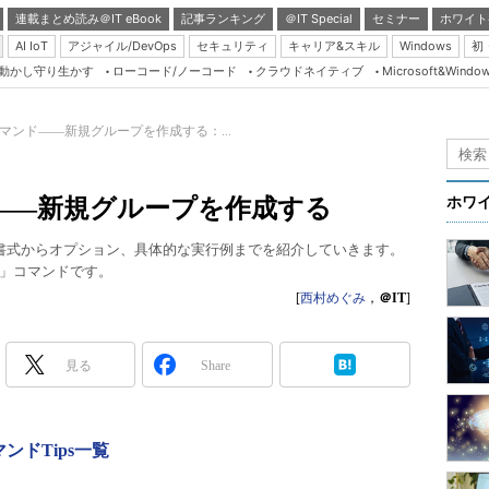
連載まとめ読み＠IT eBook
記事ランキング
＠IT Special
セミナー
ホワイト
AI IoT
アジャイル/DevOps
セキュリティ
キャリア&スキル
Windows
初
り動かし守り生かす
ローコード/ノーコード
クラウドネイティブ
Microsoft&Windo
Server & Storage
HTML5 + UX
d】コマンド――新規グループを作成する：...
Smart & Social
Coding Edge
ンド――新規グループを作成する
ホワ
Java Agile
本書式からオプション、具体的な実行例までを紹介していきます。
Database Expert
dd」コマンドです。
Linux ＆ OSS
[
西村めぐみ
，
＠IT
]
Master of IP Networ
Security & Trust
見る
Share
Test & Tools
Insider.NET
マンドTips一覧
ブログ