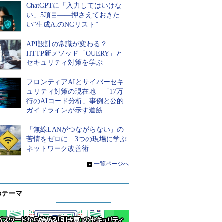
ChatGPTに「入力してはいけな
い」5項目――押さえておきた
い“生成AIのNGリスト”
API設計の常識が変わる？
HTTP新メソッド「QUERY」と
セキュリティ対策を学ぶ
フロンティアAIとサイバーセキ
ュリティ対策の現在地 「17万
行のAIコード分析」事例と公的
ガイドラインが示す道筋
「無線LANがつながらない」の
苦情をゼロに 3つの現場に学ぶ
ネットワーク改善術
»
一覧ページへ
のテーマ