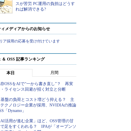
スが苦労 PC運用の負担はどうす
れば解消できる?
ティメディアからのお知らせ
リア採用の応募を受け付けています
ux ＆ OSS 記事ランキング
月間
本日
存OSSをAIで“一から書き直し”？ 再実
装・ライセンス回避が招く対立と分断
AI基盤の負荷とコスト増どう抑える？ 主
テクノロジー企業が採用、NVIDIAの推論
SS「Dynamo」
AI活用が進む企業」ほど、OSS管理の甘
さで足をすくわれる？ IPAが「オープンソ