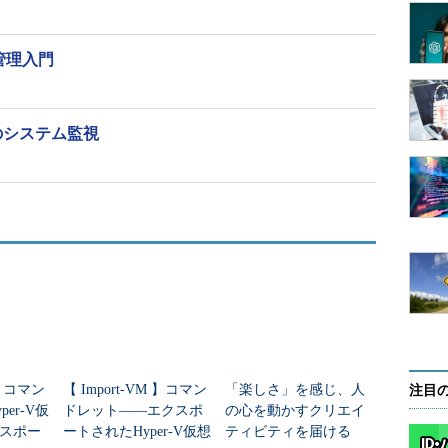
たログインパスワードを利用できるようにする（「-p '暗号化された文字
る）
fsに保存されている値を一時的に置き換える（※1）
x管理入門
作成する（※2）
のシステム監視
第255回
）を参照。
ザーIDを/etc/login.defのSYS_GID_MINとSYS_GID_MAXに従って
目次に戻る
いグループを作成します。
 】コマン
【 Import-VM 】コマン
「楽しさ」を感じ、人
注目
加したり、グループにパスワードを設定したりした
er-V仮
ドレット――エクスポ
の心を動かすクリエイ
ordコマンド（
第72回
）を使用します。
スポー
ートされたHyper-V仮想
ティビティを届ける