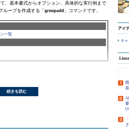
ついて、基本書式からオプション、具体的な実行例まで
グループを作成する「
groupadd
」コマンドです。
アイ
ン一覧
キャ
Lin
既
作成するコマンドです。
続きを読む
コマンドは連載第259回で、グループのIDや名前を変
要
60回で紹介します。
O
「
目次に戻る