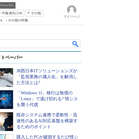
ペーパー
・中級者向けAI
その他
マイページ
ws
その他の特集
イトペーパー
JR西日本ITソリューションズが
「監視業務の属人化」を解消し
た方法とは?
「Windows 11」移行は無償の
k
「Linux」で逃げ切れる? 情シス
を襲う代償
既存システム連携で柔軟性・迅
速性のあるAI対応基盤を構築す
るためのポイント
購入したPCが破損するたび情シ