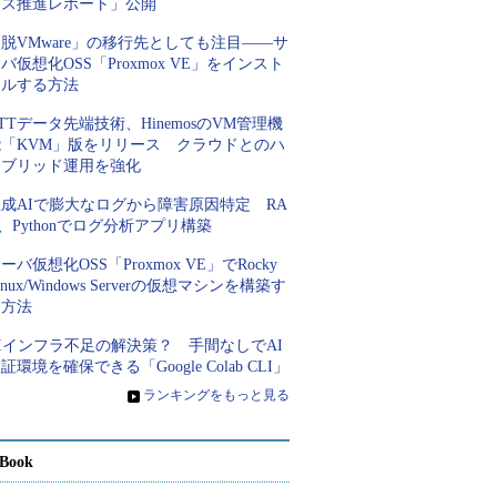
ース推進レポート」公開
脱VMware」の移行先としても注目――サ
バ仮想化OSS「Proxmox VE」をインスト
ールする方法
TTデータ先端技術、HinemosのVM管理機
能「KVM」版をリリース クラウドとのハ
イブリッド運用を強化
成AIで膨大なログから障害原因特定 RA
、Pythonでログ分析アプリ構築
ーバ仮想化OSS「Proxmox VE」でRocky
inux/Windows Serverの仮想マシンを構築す
る方法
Iインフラ不足の解決策？ 手間なしでAI
証環境を確保できる「Google Colab CLI」
»
ランキングをもっと見る
Book