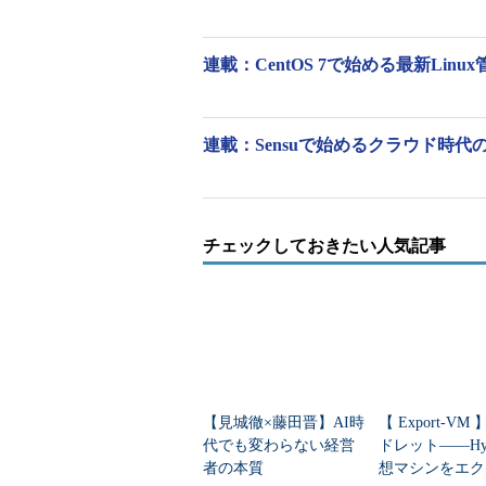
-p パスワ
--password パ
cryptで暗号化され
ード
スワード
列'」のように指定す
-K キー=
--key キー=値
/etc/login.de
連載：CentOS 7で始める最新Linu
値
-r
--system
システムアカウントを
連載：Sensuで始めるクラウド時代
※1 useraddコマンド（
※2 -rを指定すると、ユー
作成する。
チェックしておきたい人気記事
新規グループを作成する
「
groupadd グループ名
」で新し
【見城徹×藤田晋】AI時
【 Export-VM
グループに所属するユーザーを追
代でも変わらない経営
ドレット――Hyp
い場合は、グループ作成後、gpassw
者の本質
想マシンをエク