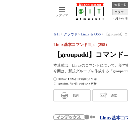
連載一覧
クラウド
メディア
AIを作
＠IT
クラウド
Linux ＆ OSS
【groupad
Linux基本コマンドTips（258）
【groupadd】コマ
本連載は、Linuxのコマンドについて、基
今回は、新規グループを作成する「groupa
2018年11月15日 05時00分 公開
2025年06月17日 14時49分 更新
印刷
通知
Linux基本コ