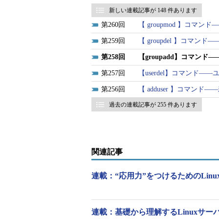
新しい連載記事が 148 件あります
groupaddコマンドの書式
260
【 groupmod 】コマ
groupadd [オプション] グルー
259
【 groupdel 】コマン
258
【groupadd】コマン
257
【userdel】コマンド―
256
【 adduser 】コマン
過去の連載記事が 255 件あります
groupaddの主なオプション
短いオプ
長いオプシ
意味
関連記事
ション
ョン
-g グルー
--gid グルー
作成するグループのグ
連載：“応用力”をつけるためのLinu
プID
プID
で付く）
-o
--non-unique
グループIDが同じグ
グループが既に存在し
-f
--force
いられていた場合「-
連載：基礎から理解するLinuxサーバー［