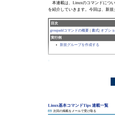
本連載は、Linuxのコマンドに
を紹介していきます。今回は、新規
目次
groupaddコマンドの概要
|
書式
|
オプショ
実行例
新規グループを作成する
groupaddコマンドとは？
「groupadd」は新規グループを
グループを削除する「
groupdel
」
更する「
groupmod
」コマンドは第2
Linux基本コマンドTips 連載一覧
次回の掲載をメールで受け取る