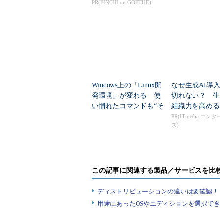
トする
PR(FINCHI on GOETHE)
コマンド実行例
groupadd グループ名
（新規グループを作成する）
Windows上の「Linux開
なぜ生成AI導
発環境」が変わる 使
切れない？ 生
い慣れたコマンドも“そ
組織力を高める
のまま利用可能”に
PR(ITmedia エン
ズ)
画面1 新規グループを作成し、そこにユー
この記事に関連する製品／サービスを比
ディストリビューションの違いは要確認！『
用途にあったOSやエディションを選択できていま