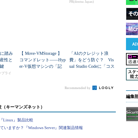
マシンをHyper-Vホスト
PR(dentsu Japan)
にインポート...
入に踏み
【 Move-VMStorage 】
「AIのクレジット浪
産性と
コマンドレット――Hyp
費」をどう防ぐ？ Vis
鍵
er-V仮想マシンの「記
ual Studio Codeに「コス
憶域」を移動する
ト管理」機能追加
タープライ
Recommended by
編集
ザーを所属させたところ
較（キーマンズネット）
目次に戻る
Linux』製品比較
すか？『Windows Server』関連製品情報