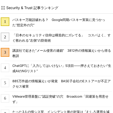
Security & Trust 記事ランキング
パスキー万能説破れる？ Google同期パスキー実装に見つかっ
た“想定外の穴”
「日本のセキュリティ信仰は構造的にズレてる」 コスパよく、す
ぐ救われる“左側”の防衛術
講談社で起きた“メール侵害の連鎖” 3812件の情報漏えいから得る
教訓
ChatGPTに「入力してはいけない」5項目――押さえておきたい“生
成AIのNGリスト”
885万件超の情報漏えいが発覚 BASE子会社のEストアーが不正ア
クセス被害
VMware管理基盤に“認証突破”の穴 Broadcom「回避策を用意せ
ず」
たった3人の情シス室、インシデント後の対策は「むしろ運用を減