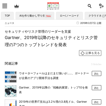
TOP
AIを作り動かし守り生かす
ロー/ノーコード
クラウドネイ
ニュース
2019年3月7日 公開
セキュリティやリスク管理のリーダーを支援
Gartner、2019年以降のセキュリティとリスク管
理の7つのトップトレンドを発表
記事を見る
関連記事
3 Articles
ウオーターフォールはまだまだ強いが……、ガートナー
読む
が企業のアプリ開発手法を調査
Gartner、2019年以降の「戦略的展望」トップ10を発
読む
表
2019年の世界IT支出は3.2％増の3.8兆ドル、Gartner
読む