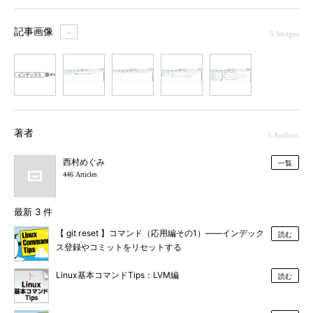
記事画像
＋
5 Images
1
2
3
4
5
著者
1 Authors
西村めぐみ
一覧
446 Articles
最新 3 件
【 git reset 】コマンド（応用編その1）――インデック
読む
ス登録やコミットをリセットする
Linux基本コマンドTips：LVM編
読む