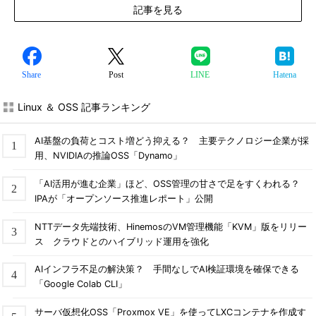
記事を見る
Share
Post
LINE
Hatena
Linux ＆ OSS 記事ランキング
AI基盤の負荷とコスト増どう抑える？ 主要テクノロジー企業が採
用、NVIDIAの推論OSS「Dynamo」
「AI活用が進む企業」ほど、OSS管理の甘さで足をすくわれる？
IPAが「オープンソース推進レポート」公開
NTTデータ先端技術、HinemosのVM管理機能「KVM」版をリリー
ス クラウドとのハイブリッド運用を強化
AIインフラ不足の解決策？ 手間なしでAI検証環境を確保できる
「Google Colab CLI」
サーバ仮想化OSS「Proxmox VE」を使ってLXCコンテナを作成す