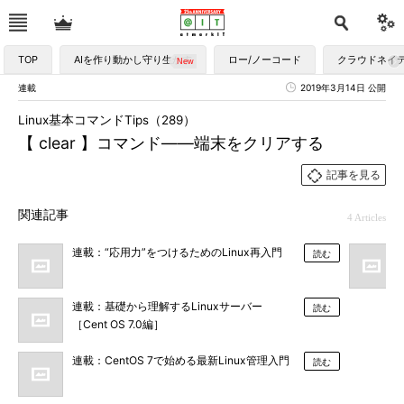
TOP
AIを作り動かし守り生かす
ロー/ノーコード
クラウドネイ
連載
2019年3月14日 公開
Linux基本コマンドTips（289）
【 clear 】コマンド――端末をクリアする
記事を見る
関連記事
4 Articles
連載：“応用力”をつけるためのLinux再入門
読む
連載：基礎から理解するLinuxサーバー
読む
［Cent OS 7.0編］
連載：CentOS 7で始める最新Linux管理入門
読む