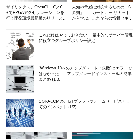
ザイリンクス、OpenCL、C／C+
未知の脅威に対抗するための「6
+でFPGAアクセラレーションを
原則」――ガートナー サミット
行う開発環境最新版のリリースを
から学ぶ、これからの情報セキュ
発表
リティ対策
これだけはやっておきたい！ 基本的なサーバー管理
に役立つグループポリシー設定
“Windows 10へのアップグレード：失敗”はエラーで
はなかった――アップグレードインストールの簡単
まとめ (1/3...
SORACOMの、IoTプラットフォームサービスとし
てのインパクト (1/2)