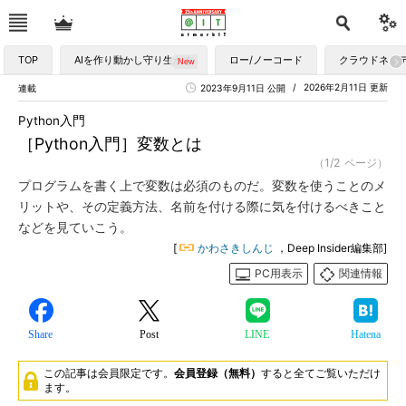
TOP
AIを作り動かし守り生かす
ロー/ノーコード
クラウドネイ
2026年2月11日 更新
連載
2023年9月11日 公開
Python入門
［Python入門］変数とは
（1/2 ページ）
プログラムを書く上で変数は必須のものだ。変数を使うことのメ
リットや、その定義方法、名前を付ける際に気を付けるべきこと
などを見ていこう。
[
かわさきしんじ
，Deep Insider編集部]
PC用表示
関連情報
Share
Post
LINE
Hatena
この記事は会員限定です。
会員登録（無料）
すると全てご覧いただけ
ます。