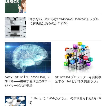
進まない、終わらないWindows Updateのトラブル
に解決策はあるのか？ (1/2)
AWS／Azure上でTensorFlow、C
AzureでIoTプロジェクトを共同検
NTKを――機械学習環境のマネー
証する「IoTビジネス共創ラボ」
ジドサービスが登場
「LINE」に「Webカメラ」、のぞき見られた1月 (1/
3)