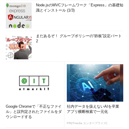
Node.jsのMVCフレームワーク「Express」の基礎知
識とインストール (1/3)
まだあるぞ！ グループポリシーの“鉄板”設定パート
2
Google Chromeで「不正なファイ
社内データを扱えないAIを卒業
ル」と誤判定されたファイルをダ
アプリ横断検索で一元化
ウンロードする
PR(ITmedia エンタープライズ)