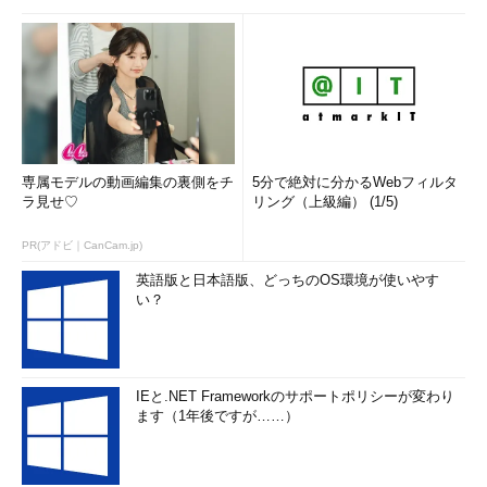
専属モデルの動画編集の裏側をチ
5分で絶対に分かるWebフィルタ
ラ見せ♡
リング（上級編） (1/5)
PR(アドビ｜CanCam.jp)
英語版と日本語版、どっちのOS環境が使いやす
い？
IEと.NET Frameworkのサポートポリシーが変わり
ます（1年後ですが……）