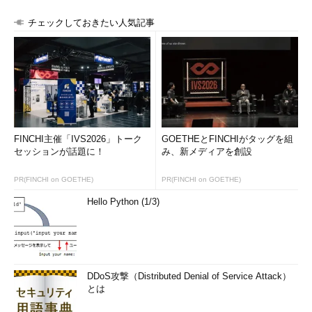
チェックしておきたい人気記事
FINCHI主催「IVS2026」トーク
GOETHEとFINCHIがタッグを組
セッションが話題に！
み、新メディアを創設
PR(FINCHI on GOETHE)
PR(FINCHI on GOETHE)
Hello Python (1/3)
DDoS攻撃（Distributed Denial of Service Attack）
とは