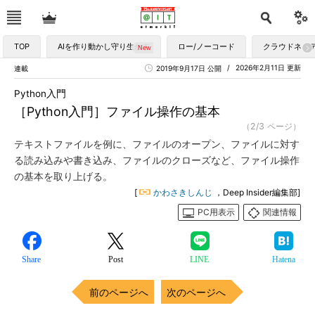
TOP
AIを作り動かし守り生かす
ロー/ノーコード
クラウドネイ
2026年2月11日 更新
連載
2019年9月17日 公開
Python入門
［Python入門］ファイル操作の基本
（2/3 ページ）
テキストファイルを例に、ファイルのオープン、ファイルに対す
る読み込みや書き込み、ファイルのクローズなど、ファイル操作
の基本を取り上げる。
[
かわさきしんじ
，Deep Insider編集部]
PC用表示
関連情報
Share
Post
LINE
Hatena
前のページへ
次のページへ