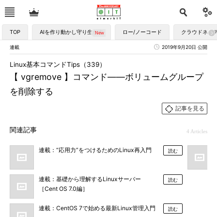
TOP
AIを作り動かし守り生かす
ロー/ノーコード
クラウドネイ
連載
2019年9月20日 公開
Linux基本コマンドTips（339）
【 vgremove 】コマンド――ボリュームグループ
を削除する
記事を見る
関連記事
4 Articles
連載：“応用力”をつけるためのLinux再入門
読む
連載：基礎から理解するLinuxサーバー
読む
［Cent OS 7.0編］
連載：CentOS 7で始める最新Linux管理入門
読む