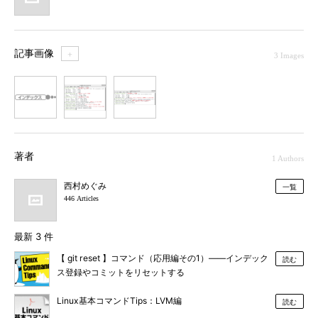
記事画像
＋
3 Images
1
2
3
著者
1 Authors
西村めぐみ
一覧
446 Articles
最新 3 件
【 git reset 】コマンド（応用編その1）――インデック
読む
ス登録やコミットをリセットする
Linux基本コマンドTips：LVM編
読む