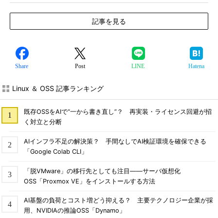
記事を見る
Share
Post
LINE
Hatena
Linux ＆ OSS 記事ランキング
既存OSSをAIで“一から書き直し”？ 再実装・ライセンス回避が招
く対立と分断
AIインフラ不足の解決策？ 手間なしでAI検証環境を確保できる
「Google Colab CLI」
「脱VMware」の移行先としても注目――サーバ仮想化
OSS「Proxmox VE」をインストールする方法
AI基盤の負荷とコスト増どう抑える？ 主要テクノロジー企業が採
用、NVIDIAの推論OSS「Dynamo」