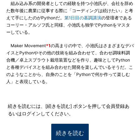
組み込み系の開発者としての経験を持つ小池氏が、会社を辞め
た数年後に農業に従事する際に「コーディングは続けたい」と考
えて手にしたのがPythonだ。
第1日目の基調講演
の登壇者である
コーリー・アルソフ氏と同様、小池氏も独学でPythonをマスタ
ーしている。
Maker Movement
*1
の高まりの中で、小池氏はさまざまなデバ
イスとPythonやその他の技術を組み合わせて、合わせ調味料調
合機／卓上スプラウト栽培装置などを作り、趣味としてPython
と各種デバイスとを組み合わせた開発を楽しんでいるそうだ。こ
のようなことから、自身のことを「Pythonで何か作って楽しむ
人」と表現している。
続きを読むには、[続きを読む] ボタンを押して会員登録あ
るいはログインしてください。
続きを読む