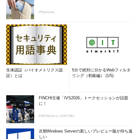
PR(arrows)
生体認証（バイオメトリクス認
5分で絶対に分かるWebフィルタ
証）とは
リング（初級編） (1/5)
FINCHI主催「IVS2026」トークセッションが話題
に！
PR(FINCHI on GOETHE)
次期Windows Serverの新しいプレビュー版が待ち遠
しい