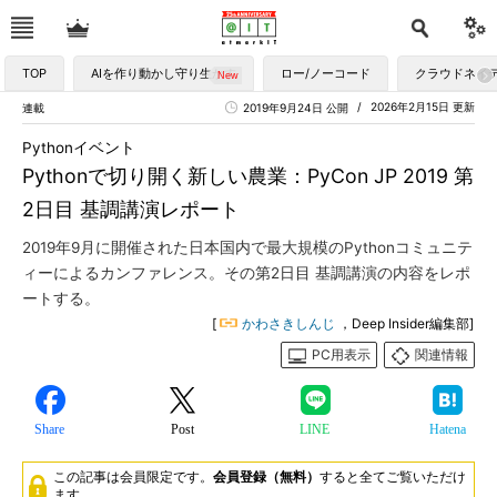
TOP
AIを作り動かし守り生かす
ロー/ノーコード
クラウドネイ
2026年2月15日 更新
連載
2019年9月24日 公開
Pythonイベント
Pythonで切り開く新しい農業：PyCon JP 2019 第
2日目 基調講演レポート
2019年9月に開催された日本国内で最大規模のPythonコミュニテ
ィーによるカンファレンス。その第2日目 基調講演の内容をレポ
ートする。
[
かわさきしんじ
，Deep Insider編集部]
PC用表示
関連情報
Share
Post
LINE
Hatena
この記事は会員限定です。
会員登録（無料）
すると全てご覧いただけ
ます。