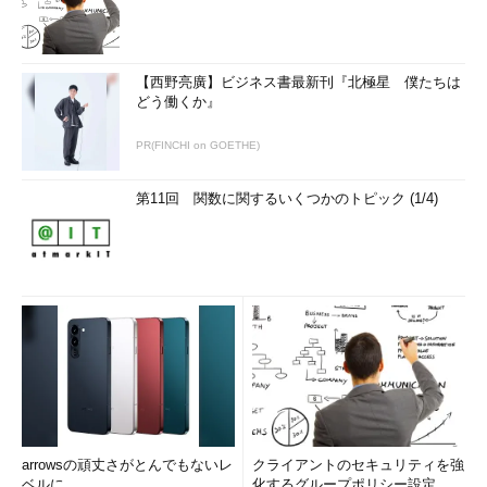
【西野亮廣】ビジネス書最新刊『北極星 僕たちは
どう働くか』
PR(FINCHI on GOETHE)
第11回 関数に関するいくつかのトピック (1/4)
arrowsの頑丈さがとんでもないレ
クライアントのセキュリティを強
ベルに
化するグループポリシー設定